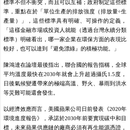
標準不但不衝突，而且可以互補；政府制定這些標
準，重點在於「單位生產的排放強度（排放量÷生
產量）」，這些標準具有明確、可操作的定義，
「這樣金融市場或投資人就能（透過台灣永續分類
標準）明確看出，哪一家企業在環保方面的表現比
較好，也可以達到『避免漂綠』的積極功能。」
陳鴻達在論壇最後指出，聯合國的報告指稱，全球
平均溫度最快在2030年就會上升超過攝氏1.5度，
日後氣候變遷帶來的極端高溫、野火、暴雨到洪水
等災難可能還會發生。
以經濟效應而言，美國蘋果公司日前發表《2020年
環境進度報告》，承諾於2030年前要實現碳中和目
標，未來蘋果供應鏈的廠商必須有再生能源憑證，