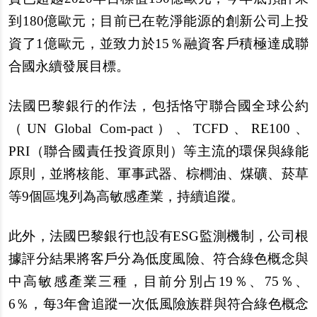
到180億歐元；目前已在乾淨能源的創新公司上投
資了1億歐元，並致力於15％融資客戶積極達成聯
合國永續發展目標。
法國巴黎銀行的作法，包括恪守聯合國全球公約
（UN Global Com-pact）、TCFD、RE100、
PRI（聯合國責任投資原則）等主流的環保與綠能
原則，並將核能、軍事武器、棕櫚油、煤礦、菸草
等9個區塊列為高敏感產業，持續追蹤。
此外，法國巴黎銀行也設有ESG監測機制，公司根
據評分結果將客戶分為低度風險、符合綠色概念與
中高敏感產業三種，目前分別占19％、75％、
6％，每3年會追蹤一次低風險族群與符合綠色概念