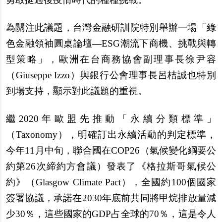
為關注此議題，台灣金融研訓院特別舉辦一場「綠
色金融領袖圓桌論壇―ESG潮流下商機、挑戰與轉
型策略」，歐洲在台商務協會副理事長徐尹容
（Giuseppe Izzo）與銀行公會理事長呂桔誠也特別
到場支持，顯示對此議題的重視。
繼2020年歐盟先推動「永續分類標準」
（Taxonomy），明確訂出永續活動的判定標準，
今年11月中旬，聯合國在COP26（氣候變化綱要公
約第26次締約方會議）發表了《格拉斯哥氣候公
約》（Glasgow Climate Pact），全國約100個國家
簽署協議，承諾在2030年底前共同將甲烷排放量減
少30％，這些國家的GDP占全球的70％，這是令人