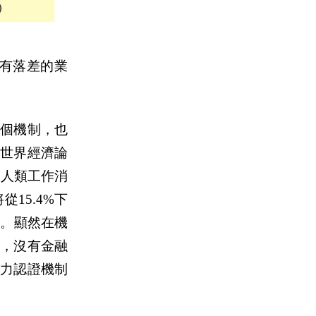
有落差的業
個機制，也
世界經濟論
的人類工作消
15.4%下
%。顯然在機
，沒有金融
力認證機制