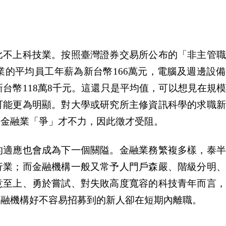
比不上科技業。按照臺灣證券交易所公布的「非主管職
業的平均員工年薪為新台幣166萬元，電腦及週邊設
新台幣118萬8千元。這還只是平均值，可以想見在規
可能更為明顯。對大學或研究所主修資訊科學的求職新
。金融業「爭」才不力，因此徵才受阻。
的適應也會成為下一個關隘。金融業務繁複多樣，泰半
行業；而金融機構一般又常予人門戶森嚴、階級分明、
意至上、勇於嘗試、對失敗高度寬容的科技青年而言，
金融機構好不容易招募到的新人卻在短期內離職。