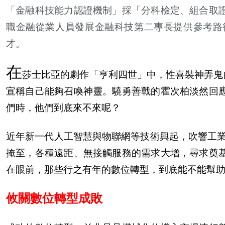
「金融科技能力認證機制」採「分科檢定、組合取
職金融從業人員發展金融科技第二專長提供參考路
才。
在
莎士比亞的劇作「亨利四世」中，性喜裝神弄鬼的格蘭
宣稱自己能夠召喚神靈。驍勇善戰的霍次柏淡然回
們時，他們到底來不來呢？
近年新一代人工智慧與物聯網等技術興起，吹響工業
掩至，各種遠距、無接觸服務的需求大增，尋求奠
在眼前，那些行之有年的數位轉型，到底能不能幫
攸關數位轉型成敗