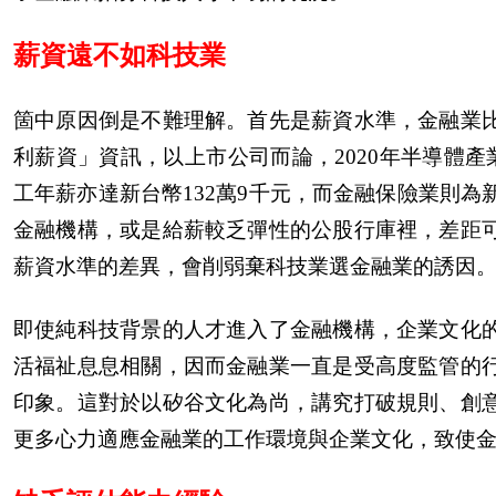
薪資遠不如科技業
箇中原因倒是不難理解。首先是薪資水準，金融業
利薪資」資訊，以上市公司而論，2020年半導體產
工年薪亦達新台幣132萬9千元，而金融保險業則為
金融機構，或是給薪較乏彈性的公股行庫裡，差距
薪資水準的差異，會削弱棄科技業選金融業的誘因
即使純科技背景的人才進入了金融機構，企業文化
活福祉息息相關，因而金融業一直是受高度監管的
印象。這對於以矽谷文化為尚，講究打破規則、創
更多心力適應金融業的工作環境與企業文化，致使