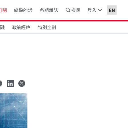
訂閱
總編的話
各期雜誌
搜尋
登入
EN
金融
政策經緯
特別企劃