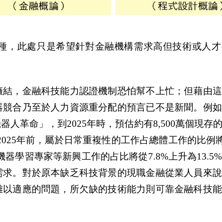
種，此處只是希望針對金融機構需求高但技術或人才
癥結，金融科技能力認證機制恐怕幫不上忙；但藉由這
器競合乃至於人力資源重分配的預言已不是新聞。例如
人革命」，到2025年時，預估約有8,500萬個現存
2025年前，屬於日常重複性的工作占總體工作的比例將從
器學習專家等新興工作的占比將從7.8%上升為13.5
需求。對於原本缺乏科技背景的現職金融從業人員來說
難以適應的問題，所欠缺的技術能力則可靠金融科技能