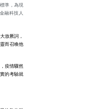
標準，為現
金融科技人
）大放厥詞，
靈而召喚他
間，疫情驟然
實的考驗就