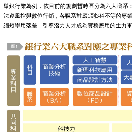
舉銀行業為例，依目前的規劃暫時區分為六大職系
法遵風控與數位行銷，各職系對應1到3科不等的專
縮短學用落差，引導潛力人才成為實務應用的生力