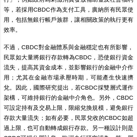
等，若採用CBDC作為支付工具，廣納所有民
眾
使
用，包括無銀行帳
戶
族群，讓相關政策的執行更有
效率。
不過，CBDC對金融體系與金融穩定也有所影響，
民
眾
如大量將銀行存款轉為CBDC，恐使銀行資金
流失，提高其資金成本，並影響銀行的金融中介作
用；尤其在金融市場承壓時期，可能
產
生快速擠
兌。因此，國際研究提出，若CBDC採雙層式運作
架構，可維持銀行的金融中介角色。
另
外，CBDC
可設定持有及交易上限，限縮兌換規模，避免銀行
存款大量流失；如有必要，民
眾
兌收的CBDC如超
過上限，也可自動轉成銀行存款。
另
一種設計則是