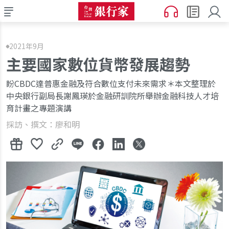
2021年9月
主要國家數位貨幣發展趨勢
盼CBDC達普惠金融及符合數位支付未來需求＊本文整理於
中央銀行副局長謝鳳瑛於金融研訓院所舉辦金融科技人才培
育計畫之專題演講
採訪、撰文：廖和明