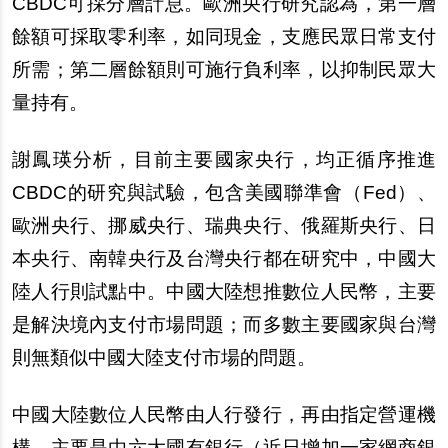
CBDC可採分層計息。歐洲央行研究認為，第一層
餘額可採取零利率，如同現金，支應民
眾
日常支付
所需；第二層餘額則可施行負利率，以抑制民
眾
大
量持有。
謝鳳瑛分析，目前主要國家央行，均正循序推進
CBDC的研究與試驗，包含美國聯準會（Fed）、
歐洲央行、
挪
威央行、瑞典央行、俄羅斯央行、日
本央行、南韓央行及台灣央行都在研究中，中國大
陸人行則試點中。中國大陸想推數位人民幣，主要
是解決境
內
支付市場問題；而多數主要國家與台灣
則無類似中國大陸支付市場的問題。
中國大陸數位人民幣由人行發行，再由指定營運機
構，主要是由六大國有銀行（近日增加一家網商銀