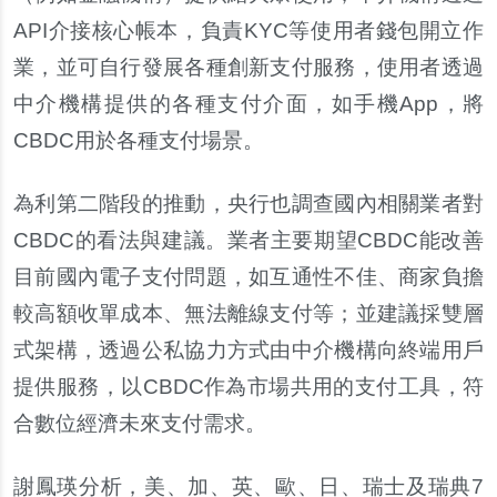
API介接核心帳本，負責KYC等使用者錢包開立作
業，並可自行發展各種創新支付服務，使用者透過
中介機構提供的各種支付介面，如手機App，將
CBDC用於各種支付場景。
為利第二階段的推動，央行也調
查
國
內
相關業者對
CBDC的看法與建議。業者主要期望CBDC能改善
目前國
內
電子支付問題，如互通性不佳、商家負擔
較高額收單成本、無法離線支付等；並建議採雙層
式架構，透過公私協力方式由中介機構向終端用
戶
提供服務，以CBDC作為市場共用的支付工具，符
合數位經濟未來支付需求。
謝鳳瑛分析，美、加、英、歐、日、瑞士及瑞典7