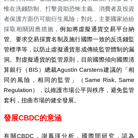
惟在洗錢防制、打
擊
資助恐怖主義、消費者及投資
者保護方面仍可能衍生風險；對此，主要國家紛紛
採取相關因應措施，
例如將
虛
擬通貨交易平台納
管、要求交易採實名制及施行國際一致的反洗錢監
管標準等，以防止
虛
擬通貨形成傳統監管體制的漏
洞。對
虛
擬通貨的監管原則，目前國際傾向國際清
算銀行（BIS）總裁Agust
í
n Carstens
建議的「相
同的風險，相同的監管」（Same Risk, Same
Regulation），以維護市場公平與秩序，避免監管
套利，
扭
曲市場的健全發展。
發展CBDC的意涵
有關CBDC，謝鳳瑛分析，國際間研究，認為