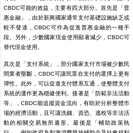
CBDC可能的效益，主要有四大部分。首先是「普
惠金融」，由於新興國家通常支付基礎設施缺乏或
較不發達，CBDC可作為促進普惠金融的一種手
段。
另
外，少數國家現金使用顯著減少，CBDC可
替代現金使用。
其次是「支付系統」，部分國家支付市場被少數民
間業者壟斷，CBDC可讓民
眾
在支付的選擇上更有
彈性。此外，可以促進支付體系互通，使整體支付
系統的運作更為穩健便利。接著是「防範非法活動
等」，CBDC能追蹤資金流向，有助於分析整體市
場的經濟活動，且可讓洗錢、資恐、逃
稅
等非法活
動的相關交易無所遁形。最後是「輔助政策執
行」，例如政府為刺激消費發放補助金及社會福利