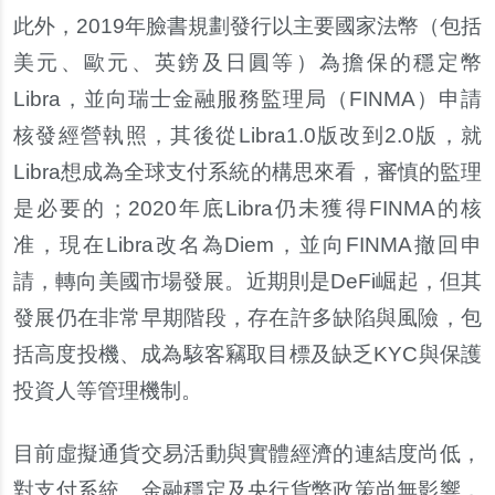
此外，2019年臉書規劃發行以主要國家法幣（包括
美元、歐元、英
鎊
及日圓等）為擔保的穩定幣
Libra，並向瑞士金融服務監理局（FINMA）申請
核發經營執照，其後從Libra1.0版改到2.0版，就
Libra想成為全球支付系統的構思來看，審慎的監理
是必要的；2020年底Libra仍未獲得FINMA的核
准，現在Libra改名為Diem，並向FINMA撤回申
請，轉向美國市場發展。近期則是DeFi崛起，但其
發展仍在非常早期階段，存在許多缺陷與風險，包
括高度投機、成為駭客竊取目標及缺乏KYC與保護
投資人等管理機制。
目前
虛
擬通貨交易活動與實體經濟的連結度尚低，
對支付系統、金融穩定及央行貨幣政策尚無影響，