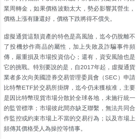
業周轉金，如果價格波動太大，勢必影響其營生，
價格上漲有賺還好，價格下跌將得不償失。
虛
擬通貨這類資
產
的特色是高風險，迄今仍
脫
離不
了投機炒作商品的屬性，加上失敗及詐騙事件頻
傳，嚴重損及市場投資信心；還有，資安風險也是
它的挑戰。特別要
說
的是，自2017年起，
虛
擬通貨
業者多次向美國證券交易管理委員會（SEC）申請
比特幣ETF於交易所掛牌，迄今仍未獲核准，主要
是因比特幣現貨市場分散於全球各地，未施行統一
的監管標準；市場彼此間亦缺乏聯
繫
，無法共同合
作監控或約束市場上不當的交易行為；以及市場上
頻傳其價格受人為操控等情事。