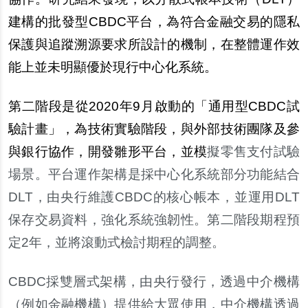
建構的批發型CBDC平台，為符合金融交易的隱私
保護與追蹤溯源要求所設計的機制，在整體運作效
能上並未明顯優於現行中心化系統。
第二階段是從2020年9月
啟
動的「通用型CBDC試
驗計畫」，為技術實驗階段，與外部技術團隊及參
與銀行協作，開發雛形平台，並模
擬零售支付試驗
場景。平台運作架構是採中心化系統部分功能結合
DLT，由央行維護CBDC的核心帳本，並運用DLT
保存交易資料，強化系統強
韌
性。第二階段期程預
定2年，並將滾動式檢討期程的調整。
CBDC
採雙層式架構，由央行發行，透過中介機構
（例如金融機構）提供給大
眾
使用，中介機構透過