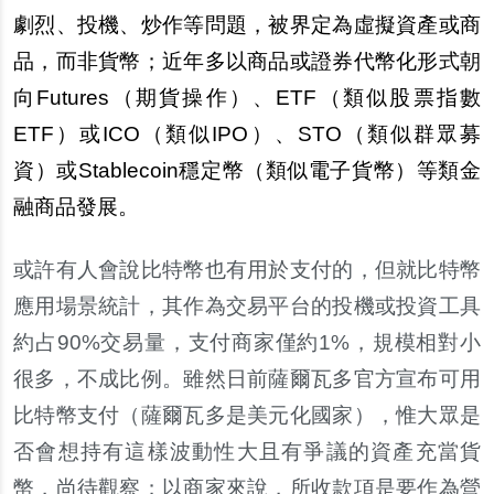
劇烈、投機、炒作等問題，被界定為
虛
擬資
產
或商
品，而非貨幣；近年多以商品或證券代幣化形式朝
向Futures（期貨操作）、ETF（類似股票指數
ETF）或ICO（類似IPO）、STO（類似群
眾
募
資）或Stablecoin穩定幣（類似電子貨幣）等類金
融商品發展。
或許有人會
說
比特幣也有用於支付的，但就比特幣
應用場景統計，其作為交易平台的投機或投資工具
約占90%交易量，支付商家僅約1%，規模相對小
很多，不成比例。雖然日前薩爾瓦多官方宣布可用
比特幣支付（薩爾瓦多是美元化國家），惟大
眾
是
否會想持有這樣波動性大且有爭議的資
產
充當貨
幣，尚待觀察；以商家來
說
，所收款項是要作為營