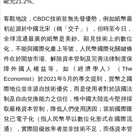
歐元21.2%。
客觀地
說
，CBDC技術並無先發優勢，例如紙幣最
初起源於中國北宋（稱「交子」），但時至今日，
全球流通最廣的紙幣是美鈔。顯見技術上的數位
化，不能與國際化畫上等號，人民幣國際化關鍵條
件在於開放市場、解除資本管制及完善法律制度保
障外國人權益等。如《經濟學人》（The
Economist）於2021年5月的專文提到，貨幣之國
際地位並非源自技術優劣，而是使用者對於該國法
制及自由兌換能力之信任，惟中國大陸迄今堅持採
取嚴格資本管制，降低人們使用誘因；當前國際匯
兌已電子化（指人民幣早以數位化形式在國際流
通），實際阻礙效率者並非技術不足，而係資本管