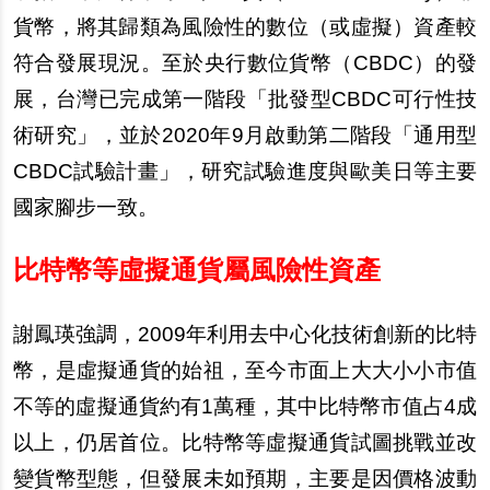
貨幣，將其歸類為風險性的數位（或
虛
擬）資
產
較
符合發展現況。至於央行數位貨幣（CBDC）的發
展，台灣已完成第一階段「批發型CBDC可行性技
術研究」，並於2020年9月
啟
動第二階段「通用型
CBDC試驗計畫」，研究試驗進度與歐美日等主要
國家
腳步
一致。
比特幣等虛擬通貨屬風險性資產
謝鳳瑛強調，2009年利用去中心化技術創新的比特
幣，是
虛
擬通貨的始祖，至今市面上大大小小市
值
不等的
虛
擬通貨約有1萬種，其中比特幣市
值
占4成
以上，仍居首位。比特幣等
虛
擬通貨試圖挑戰並改
變貨幣型態，但發展未如預期，主要是因價格波動