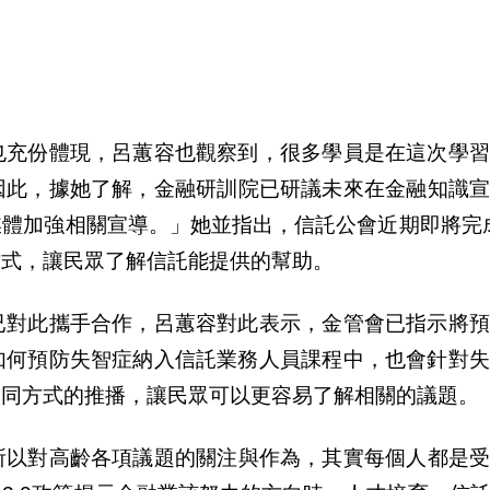
也充
份
體現，呂蕙容也觀察到，很多學員是在這次學習
因此，據
她
了解，金融研訓院已研議未來在金融知識宣
媒體加強相關宣導。」
她
並指出，信託公會近期即將完成
方式，讓民
眾
了解信託能提供的
幫
助。
已對此攜手合作，呂蕙容對此表示，金管會已指示將預
如何預防失智症納入信託業務人員課程中，也會針對失
不同方式的推播，讓民
眾
可以更容易了解相關的議題。
所以對高齡各項議題的關注與作為，其實
每
個人都是