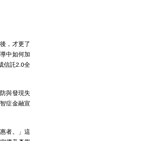
後，才更了
導中如何加
信託2.0全
防與發現失
智症金融宣
受惠者。」這