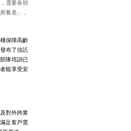
務，需要各領
房養老」，
建構保障高齡
月發布了信託
子部隊培訓已
者能享受安
合及對外跨業
正滿足客
戶
需