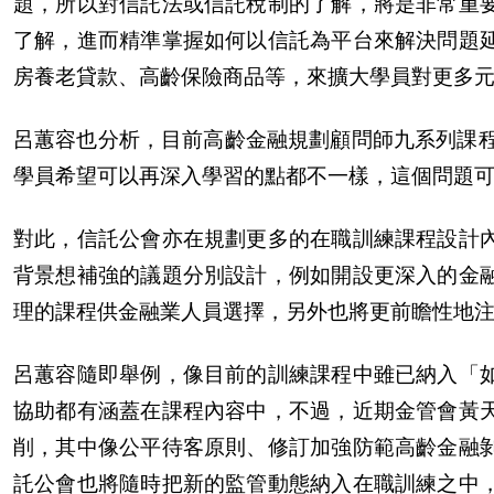
題，所以對信託法或信託
稅
制的了解，將是非常重
了解，進而精準掌握如何以信託為平台來解決問題
房養老貸款、高齡保險商品等，來擴大學員對更多
呂蕙容也分析，目前高齡金融規劃顧問師九系列課程
學員希望可以再深入學習的點都不一樣，這個問題
對此，信託公會亦在規劃更多的在職訓練課程設計
背景想補強的議題分別設計，例如開設更深入的金
理的課程供金融業人員選擇，
另
外也將更前瞻性地
呂蕙容隨即舉例，像目前的訓練課程中雖已納入「
協助都有涵蓋在課程
內
容中，不過，近期金管會
黃
削，其中像公平待客原則、修訂加強防範高齡金融
託公會也將隨時把新的監管動態納入在職訓練之中