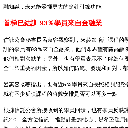
融知識，未來能發揮更大的穿針引線功能。
首梯已結訓 93％學員來自金融業
信託公會秘書長呂蕙容觀察到，來參加培訓課程的
訓的學員有93％來自金融業，他們即希望有關高齡
他們相對欠缺的；
另
外，也有學員表示不了解為何
全非常重要的因素，所以如何防範、發現和面對，
呂蕙容接著指出，也有近5％學員來自長照相關服務
就有不少反映課程的時數安排是否可以再多一點。
根據信託公會所接收到的學員回饋，也有學員反映
託2.0「全方位信託」推動計畫的軸心，是希望運