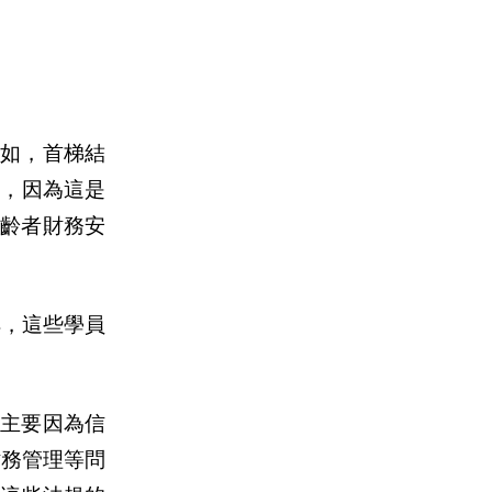
如，首梯結
點，因為這是
齡者財務安
解，這些學員
，主要因為信
財務管理等問