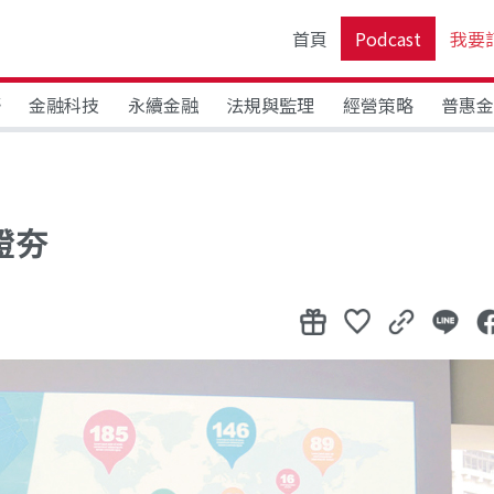
首頁
Podcast
我要
野
金融科技
永續金融
法規與監理
經營策略
普惠
證夯