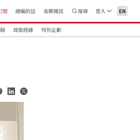
訂閱
總編的話
各期雜誌
搜尋
登入
EN
金融
政策經緯
特別企劃