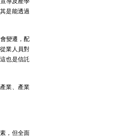
託宣導及
產
學
其是能透過
社會變遷，配
從業人員對
這也是信託
跨
產
業、
產
業
因素，但全面