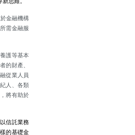
界新思維。
對於金融機構
所需金融服
。
養護等基本
齡者的財
產
、
融從業人員
紀人、各類
，將有助於
以信託業務
樣的基礎金