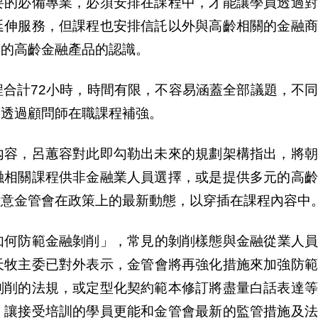
要的必備專業，必須安排在課程中，才能讓學員透過對
延伸服務，但課程也安排信託以外與高齡相關的金融商
元的高齡金融
產
品的認識。
合計72小時，時間有限，不容易涵蓋全部議題，不
可透過顧問師在職課程補強。
內
容，呂蕙容對此即勾勒出未來的規劃架構指出，將
融相關課程供非金融業人員選擇，或是提供多元的高齡
注意金管會在政策上的最新動態，以穿插在課程
內
容中
如何防範金融
剝
削」，常見的
剝
削樣態與金融從業人
天牧主委已對外表示，金管會將再強化措施來加強防
剝
削的法規，或定型化契約範本修訂將盡量白話表達等
，讓接受培訓的學員更能和金管會最新的監管措施及