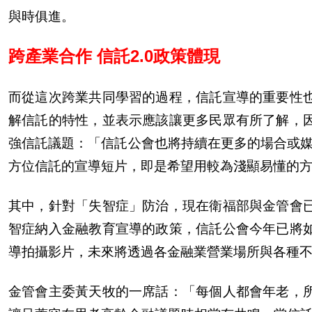
與時
俱
進。
跨產業合作 信託2.0政策體現
而從這次跨業共同學習的過程，信託宣導的重要性
解信託的特性，並表示應該讓更多民
眾
有所了解，
強信託議題：「信託公會也將持續在更多的場合或
方位信託的宣導短片，即是希望用較為淺顯易
懂
的
其中，針對「失智症」防治，現在衛福部與金管會
智症納入金融教育宣導的政策，信託公會今年已將
導拍攝影片，未來將透過各金融業營業場所與各種
金管會主委
黃
天牧的一席話：「
每
個人都會年老，