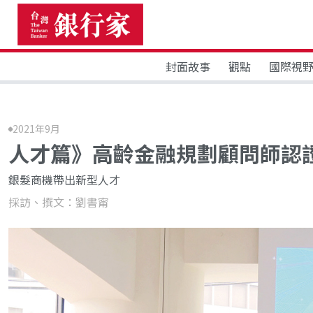
封面故事
觀點
國際視
2021年9月
人才篇》高齡金融規劃顧問師認
銀髮商機帶出新型人才
採訪、撰文：劉書甯