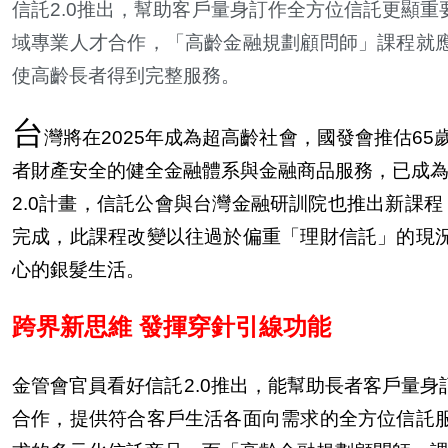
信託2.0推出，
幫
助客
戶
量身訂作全方位信託更顯重
域專業人才合作，「高齡金融規劃顧問師」課程就
使高齡長者得到完整服務。
台
灣將在2025年成為超高齡社會，國發會推估65
者財
產
安全的健全金融體系與金融商品服務，已成為
2.0計畫，信託公會與台灣金融研訓院也推出新課程
完成，此課程改變以往過於偏重「理財信託」的現
心的銀髮生活。
跨界新思維 發揮穿針引線功能
金管會官員看好信託2.0推出，能
幫
助長者客
戶
量身
合作，提供符合客
戶
生活各面向需求的全方位信託