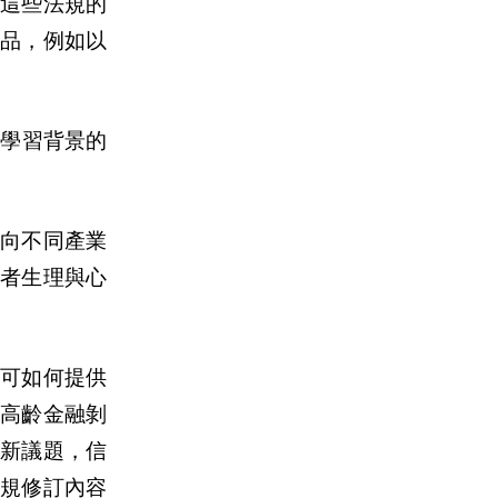
這些法規的
品，例如以
同學習背景的
朝向不同
產
業
者生理與心
。
員可如何提供
範高齡金融
剝
新議題，信
法規修訂
內
容