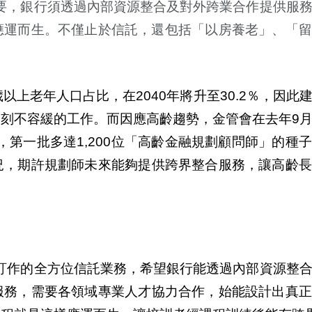
要，銀行須透過
內
部資源整合及對外跨業合作提供服
應運而生。不僅止於信託，還包括「以房養老」、「留
歲
以上老年人口占比，在2040年將升至30.2％，因此
刻不容緩的工作。而因應高齡趨勢，金管會在去年9
，第一批多達1,200位「高齡金融規劃顧問師」的種
況，期許規劃師未來能
夠
提供跨界整合服務，讓高齡長
訂作的全方位信託業務，希望銀行能透過
內
部資源整
服務，需要各領域專業人才協力合作，始能設計出真