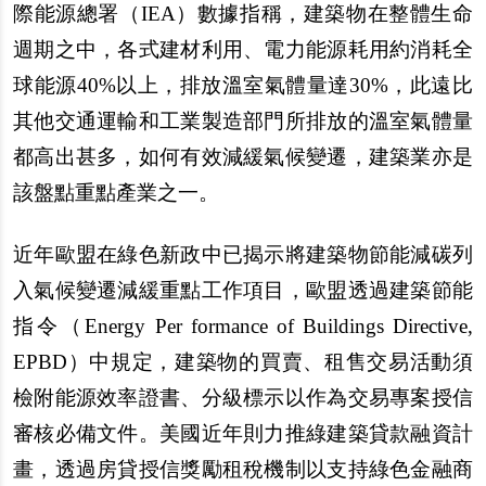
際能源總署（IEA）數據指稱，建築物在整體生命
週期之中，各式建材利用、電力能源耗用約消耗全
球能源40%以上，排放溫室氣體量達30%，此遠比
其他交通運輸和工業製造部門所排放的溫室氣體量
都高出甚多，如何有效減緩氣候變遷，建築業亦是
該盤點重點產業之一。
近年歐盟在綠色新政中已揭示將建築物節能減碳列
入氣候變遷減緩重點工作項目，歐盟透過建築節能
指令（Energy Per formance of Buildings Directive,
EPBD）中規定，建築物的買賣、租售交易活動須
檢附能源效率證書、分級標示以作為交易專案授信
審核必備文件。美國近年則力推綠建築貸款融資計
畫，透過房貸授信獎勵租稅機制以支持綠色金融商