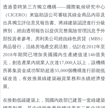
透過委聘第三方獨立機構――國際氣候研究中心
（CICERO）來協助該公司審核其綠金商品內容及
出具獨立評估意見報告書。將綠建築認證進行分級
辨別，經由透明報告以提供完整風險管理訊息予外
部投資者參考。房利美公司經由綠色房貸（MBS）
商品發行，活絡房地產交易活動，估計在2012年至
2018年期間已增加美國國內生產總值達146億美
元，創造產業內就業人次達17,000人以上，該機構
所募集資金成功幫助超過55,000個機構進行節能低
碳改造，有效推展綠建築融資業務和永續經濟發
展。
在推動低碳建築上，我國內政部已建置一套綠建築