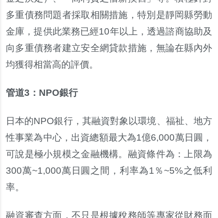
多重債務問題者採取相關措施
，
特別是靜岡縣勞動
金庫
，
提供此業務已經
10
年以上
，
透過諮商協助及
向多重債務者建立安全網貸款措施
，
無論在縣內外
均獲得相當高的評價
。
管道
3
：
NPO
銀行
日本的
NPO
銀行
，
其融資對象以環境
、
福祉
、
地方
性事業為中心
，
出資總額最大為
1
億
6,000
萬日圓
，
可說是極小規模之金融機構
。
融資條件為
：
上限為
300
萬
~1,000
萬日圓之間
，
利率為
1
％
~5%
之低利
率
。
融資審查方面
，
不只是根據稅務師等專家從財務面