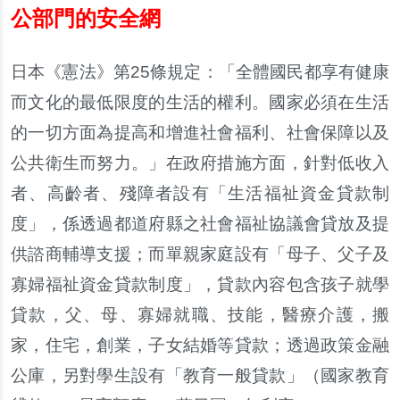
公部門的安全網
日本
《
憲法
》
第
25
條規定
：「
全體國民都享有健康
而文化的最低限度的生活的權利
。
國家必須在生活
的一切方面為提高和增進社會福利
、
社會保障以及
公共衛生而努力
。」
在政府措施方面
，
針對低收入
者
、
高齡者
、
殘障者設有
「
生活福祉資金貸款制
度
」，
係透過都道府縣之社會福祉協議會貸放及提
供諮商輔導支援
；
而單親家庭設有
「
母子
、
父子及
寡婦福祉資金貸款制度
」，
貸款內容包含孩子就學
貸款
，
父
、
母
、
寡婦就職
、
技能
，
醫療介護
，
搬
家
，
住宅
，
創業
，
子女結婚等貸款
；
透過政策金融
公庫
，
另對學生設有
「
教育一般貸款
」
（
國家教育