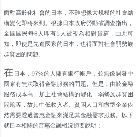
面對高齡化社會的日本
，
不難想像大規模的社會結
構變化即將來到
。
根據日本政府勞動省調查指出
，
全國國民每
6
人即有
1
人被視為相對貧窮
，
由此可
知
，
即使是先進國家的日本
，
也得面對社會弱勢族
群貧困的問題
。
在
日本
，
97%
的人擁有銀行帳戶
，
並無像開發中
國家有無法取得金融服務的問題
。
但是
，
由於金融
服務成本高
，
加上社會結構的變化
，
弱勢族群貧困
問題等
，
故其中低收入者
、
貧困人口和微型企業依
然需要透過普惠金融來滿足其金融需求服務
。
以下
就日本相關的普惠金融概況扼要說明
：