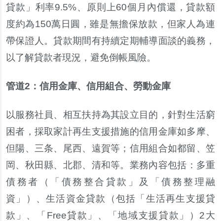
貸款
」
利率
9.5%
、
原則上
60
個月內償還
，
貸款額
度約為
150
萬日圓
，
雖是無擔保放款
，
但家人為連
帶保證人
。
貸款期間有持續定期輔導面談的義務
，
以了解貸款者現況
，
避免倒帳風險
。
管道
2
：
信用金庫
、
信用組合
、
勞動金庫
以服務社員
、
相互扶持為其設立目的
，
針對生活窮
困者
，
採取家計再生支援措施的信用金庫如多摩
、
但陽
、
三条
、
尾西
、
遠賀等
；
信用組合如都留
、
笠
岡
、
秋田縣
、
北郡
、
清和等
。
業務內容包括
：
多重
債務者
（「
債務整合貸款
」
及
「
債務整理融
資
」）
、
生活資金貸款
（
包括
「
生活再生支援貸
款
」、「
Free
貸款
」、「
地域支援貸款
」）
2
大