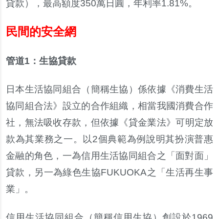
貸款
）
，
最高額度
350
萬日圓
，
年利率
1.81%
。
民間的安全網
管道
1
：
生協貸款
日本生活協同組合
（
簡稱生協
）
係依據
《
消費生活
協同組合法
》
設立的合作組織
，
相當我國消費合作
社
，
無法吸收存款
，
但依據
《
貸金業法
》
可明定放
款為其業務之一
。
以
2
個典範為例說明其扮演普惠
金融的角色
，
一為信用生活協同組合之
「
面對面
」
貸款
，
另一為綠色生協
FUKUOKA
之
「
生活再生事
業
」。
信用生活協同組合
（
簡稱信用生協
）
創設於
1969