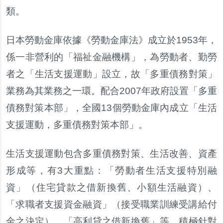
類
。
日本勞動金庫依據
《
勞動金庫法
》
成立於
1953
年
，
係一非營利的
「
福祉金融機構
」，
為勞動者
、
勤勞
者之
「
生活支援運動
」
設立
，
故
「
多重債務對策
」
業務為其業務之一環
。
配合
2007
年政府設置
「
多重
債務對策本部
」，
全國
13
個勞動金庫內成立
「
生活
支援運動
，
多重債務對策本部
」。
生活支援運動包含多重債務對策
、
生活改善
、
資產
形成等
，
有
3
大重點
：「
勞動者生活支援特別融
資
」
（
住宅貸款之借新換舊
、
小額生活融資
）
、
「
求職者支援資金融資
」
（
接受職業訓練受講給付
金之決定
）
、「
高利貸之借新換舊
」
等
。
積極針對