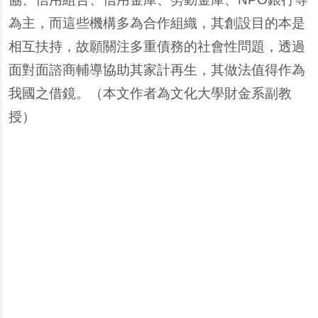
為主
，
而這些機構多為合作組織
，
其創設目的本是
相互扶持
，
故願關注多重債務的社會性問題
，
透過
面對面諮商輔導協助其家計再生
，
其做法值得作為
我國之借鏡
。
（
本文作者為文化大學財金系副教
授
）