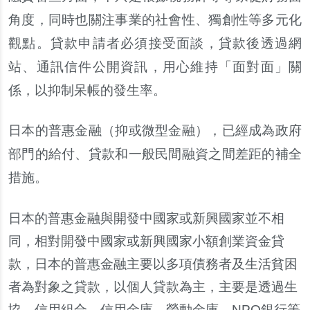
角度
，
同時也關注事業的社會性
、
獨創性等多元化
觀點
。
貸款申請者必須接受面談
，
貸款後透過網
站
、
通訊信件公開資訊
，
用心維持
「
面對面
」
關
係
，
以抑制呆帳的發生率
。
日本的普惠金融
（
抑或微型金融
）
，
已經成為政府
部門的給付
、
貸款和一般民間融資之間差距的補全
措施
。
日本的普惠金融與開發中國家或新興國家並不相
同
，
相對開發中國家或新興國家小額創業資金貸
款
，
日本的普惠金融主要以多項債務者及生活貧困
者為對象之貸款
，
以個人貸款為主
，
主要是透過生
協
、
信用組合
、
信用金庫
、
勞動金庫
、
NPO
銀行等