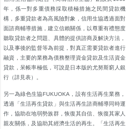
年
，
係一對多重債務採取積極措施之民間貸款機
構
，
多重貸款者為高風險對象
，
信用生協透過面對
面諮商輔導措施
，
建立信賴關係
，
以尊重有禮態度
聽取貸款者之問題
、
具體的提供諮商及解決方法
，
以及事後的監督等為前提
，
對真正需要貸款者進行
融資
，
主要的業務為債務整理資金貸款及生活資金
貸款
，
呆帳率極低
，
可說是日本版的尤努斯窮人銀
行
（
詳見表
）
。
另一為綠色生協
FUKUOKA
，
設有生活再生業務
，
透過
「
生活再生貸款
」
與生活再生諮商輔導同時運
作
，
協助在地弱勢族群
，
恢復其自信
、
恢復其家人
親友關係
，
及協助其經濟生活的再生
。「
生活再生