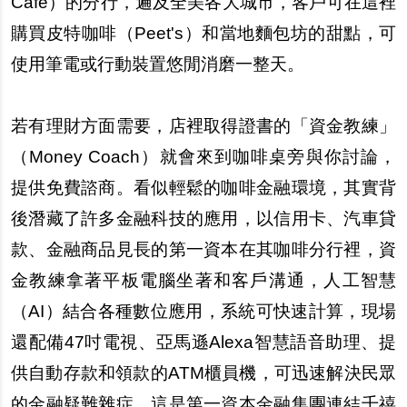
Caf
é
）的分行，遍及全美各大城市，客戶可在這裡
購買皮特咖啡（
Peet's
）和當地麵包坊的甜點，可
使用筆電或行動裝置悠閒消磨一整天。
若有理財方面需要，店裡取得證書的「資金教練」
（
Money Coach
）就會來到咖啡桌旁與你討論，
提供免費諮商。看似輕鬆的咖啡金融環境，其實背
後潛藏了許多金融科技的應用，以信用卡、汽車貸
款、金融商品見長的第一資本在其咖啡分行裡，資
金教練拿著平板電腦坐著和客戶溝通，人工智慧
（
AI
）結合各種數位應用，系統可快速計算，現場
還配備
47
吋電視、亞馬遜
Alexa
智慧語音助理、提
供自動存款和領款的
ATM
櫃員機，可迅速解決民眾
的金融疑難雜症。這是第一資本金融集團連結千禧