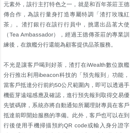
元素外，該行主打特色之一，就是和百年茶莊王德
傳合作，為該行量身打造專屬特調「渣打玫瑰紅
茶」。渣打銀行在該行行員中，挑選出品茗大使
（
Tea Ambassador
），經過王德傳茶莊的專業訓
練後，在旗艦分行還能為顧客提供品茶服務。
不光是讓客戶喝到好茶，渣打在
iWealth
數位旗艦
分行推出利用
ibeacon
科技的「預先報到」功能，
當客戶抵達分行前約
50
公尺範圍內，即可以透過手
機藍芽遠端感應及確認，進行預先報到取得交易優
先號碼牌，系統亦將自動通知所屬理財專員在客戶
抵達前即開始服務的準備。此外，客戶也可以在到
行後使用手機掃描預約
QR code
或輸入身分證字