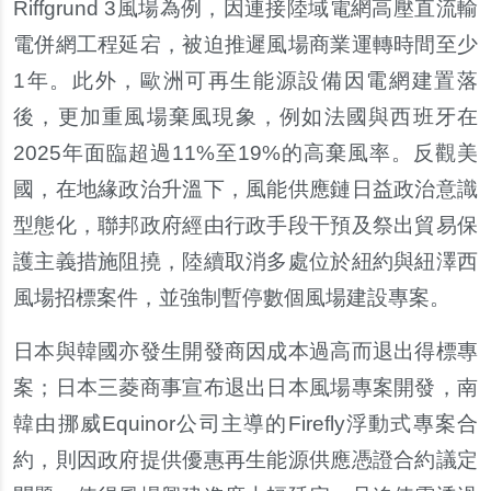
Riffgrund 3風場為例，因連接陸域電網高壓直流輸
電併網工程延宕，被迫推遲風場商業運轉時間至少
1年。此外，歐洲可再生能源設備因電網建置落
後，更加重風場棄風現象，例如法國與西班牙在
2025年面臨超過11%至19%的高棄風率。反觀美
國，在地緣政治升溫下，風能供應鏈日益政治意識
型態化，聯邦政府經由行政手段干預及祭出貿易保
護主義措施阻撓，陸續取消多處位於紐約與紐澤西
風場招標案件，並強制暫停數個風場建設專案。
日本與韓國亦發生開發商因成本過高而退出得標專
案；日本三菱商事宣布退出日本風場專案開發，南
韓由挪威Equinor公司主導的Firefly浮動式專案合
約，則因政府提供優惠再生能源供應憑證合約議定