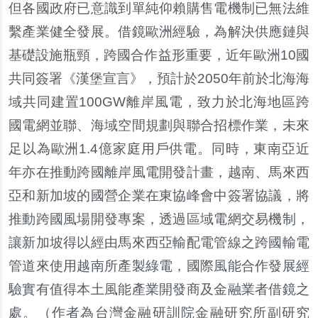
但各國政府已意識到單純仰賴購售電機制已無法維
繫產業健全發展。借鏡歐洲經驗，為解決供應鏈與
基礎設施瓶頸，跨國合作益形重要，近年歐洲10國
共同簽署《漢堡宣言》，預計於2050年前於北海海
域共同建置100GW離岸風電，致力於北海地區跨
國電網並聯、海域空間規劃與聯合招標作業，未來
足以為歐洲1.4億家庭用戶供電。同時，東南亞近
年亦在推動跨國離岸風電開發計畫，越南、馬來西
亞和新加坡的國營企業在東協峰會中簽署協議，將
推動跨國風場開發專案，透過區域電網交易機制，
讓新加坡得以經由馬來西亞輸配電管線之跨國輸電
管道來使用越南所產製綠電，國際風能合作發展經
驗實有值得本土風能產業開發商及金融業者借鏡之
處。（作者為台灣金融研訓院金融研究所副研究