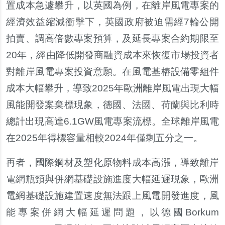
置成本急遽攀升，以英國為例，在離岸風電專案的
經濟效益縮減衝擊下，英國政府被迫需經7輪公開
拍賣、調高倍數專案預算，及延長專案合約期限至
20年，經由降低開發商融資成本來恢復市場投資者
對離岸風電專案投資意願。在風電基樁設備零組件
成本大幅攀升，導致2025年歐洲離岸風電出現大幅
風能開發案棄標現象，德國、法國、荷蘭與比利時
總計出現高達6.1GW風電專案流標。全球離岸風電
在2025年得標容量相較2024年僅剩五分之一。
再者，國際鋼材及塑化原物料成本高漲，導致離岸
電網瓶頸與併網基礎設施進度大幅延遲現象，歐洲
電網基礎設施建置速度無法跟上風電開發進度，風
能專案併網大幅延遲問題，以德國Borkum