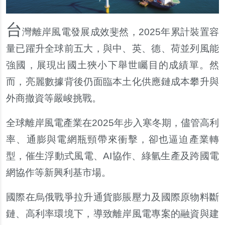
台
灣離岸風電發展成效斐然，2025年累計裝置容
量已躍升全球前五大，與中、英、德、荷並列風能
強國，展現出國土狹小下舉世矚目的成績單。然
而，亮麗數據背後仍面臨本土化供應鏈成本攀升與
外商撤資等嚴峻挑戰。
全球離岸風電產業在2025年步入寒冬期，儘管高利
率、通膨與電網瓶頸帶來衝擊，卻也逼迫產業轉
型，催生浮動式風電、AI協作、綠氫生產及跨國電
網協作等新興利基市場。
國際在烏俄戰爭拉升通貨膨脹壓力及國際原物料斷
鏈、高利率環境下，導致離岸風電專案的融資與建