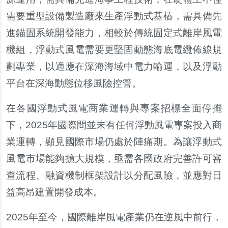
需要重型設備製造廠來生產浮動式基樁，需具備先
進錨固系統開發能力，相較於傳統固定式離岸風電
機組，浮動式風電需要更堅固動態海底電纜佈線規
劃專業，以適應在深海海域中電力輸運，以及浮動
平台在深海動態位移風險控管。
在各國浮動式風電商業運轉與專案招標全面停擺
下，2025年國際間並未有任何浮動風電專案投入商
業運轉，顯見國際市場仍處於陣痛期。為讓浮動式
風電市場能夠擴大規模，亟需各國政府完善許可審
查流程、融資機制框架設計以分配風險，並應對日
益高昂建置開發成本。
2025
年至今，國際離岸風電產業仍在逆風中前行，