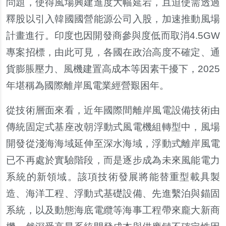
問題，使得風場興建進度大幅延宕，且迫使需透過
釋股以引入韓國國營能源公司入股，加速推動風場
計畫進行。印度也因開發商參與度低而取消4.5GW
專案招標，由此可見，各國在政治高度不確定、通
貨膨脹壓力、風機建置高成本等因素干擾下，2025
年堪稱為國際離岸風電業經營艱困年。
從技術層面來看，近年國際間離岸風電設備技術由
傳統固定式基座改朝浮動式風電機組轉型中，風場
開發從淺海海域延伸至深水海域，浮動式離岸風電
已不再處於實驗階段，而是逐步成為未來風能電力
系統的新領域。該項技術發展將能替重型載具製
造、海洋工程、浮動式基礎設備、先進繫泊與錨固
系統，以及動態海底電纜等海事工程帶來龐大新商