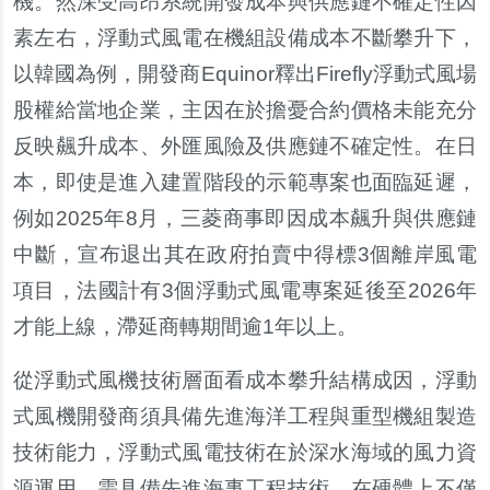
機。然深受高昂系統開發成本與供應鏈不確定性因
素左右，浮動式風電在機組設備成本不斷攀升下，
以韓國為例，開發商Equinor釋出Firefly浮動式風場
股權給當地企業，主因在於擔憂合約價格未能充分
反映飆升成本、外匯風險及供應鏈不確定性。在日
本，即使是進入建置階段的示範專案也面臨延遲，
例如2025年8月，三菱商事即因成本飆升與供應鏈
中斷，宣布退出其在政府拍賣中得標3個離岸風電
項目，法國計有3個浮動式風電專案延後至2026年
才能上線，滯延商轉期間逾1年以上。
從浮動式風機技術層面看成本攀升結構成因，浮動
式風機開發商須具備先進海洋工程與重型機組製造
技術能力，浮動式風電技術在於深水海域的風力資
源運用，需具備先進海事工程技術，在硬體上不僅