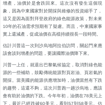
增產，油價於是會跌回來。這次沒有發生這個現
象，因為中東國家對於開採與維修的投資縮手了，
這又是因為面對拜登政府的綠色能源政策，對未來
10年的石油需求預期有了疑慮。而且，中東國家事
實上還減產，促成油價在高檔持續很長一段時間。
估計川普這一次到沙烏地阿拉伯訪問，關起門來應
該會談到增產的問題，要讓國際油價降下來。
川普一上任，就退出巴黎氣候協定，取消對綠色能
源的一些補助，鼓勵傳統能源對頁岩油、頁岩氣的
開採。當美國的能源供應增加時，油價當然有下跌
的趨勢，這還不夠，這次川普跑一趟沙烏地，應該
會有助於油價的下跌。今年年初，油價在78美元上
下，最近已經跌破60美元，看到57到58美元。估