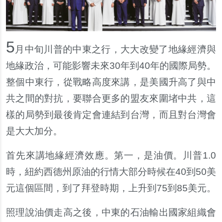
5
月中旬川普的中東之行，大大改變了地緣經濟與
地緣政治，可能影響未來30年到40年的國際局勢。
整個中東行，從戰略高度來講，是美國升高了與中
共之間的對抗，要聯合更多的盟友來圍堵中共，這
樣的局勢到最後肯定會連結到台灣，而且對台灣會
是大大加分。
首先來講地緣經濟效應。第一，是油價。川普1.0
時，紐約西德州原油的行情大部分時候在40到50美
元這個區間，到了拜登時期，上升到75到85美元。
照理說油價走高之後，中東的石油輸出國家組織會