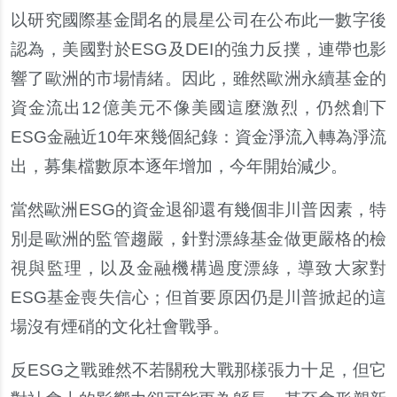
以研究國際基金聞名的晨星公司在公布此一數字後
認為，美國對於ESG及DEI的強力反撲，連帶也影
響了歐洲的市場情緒。因此，雖然歐洲永續基金的
資金流出12億美元不像美國這麼激烈，仍然創下
ESG金融近10年來幾個紀錄：資金淨流入轉為淨流
出，募集檔數原本逐年增加，今年開始減少。
當然歐洲ESG的資金退卻還有幾個非川普因素，特
別是歐洲的監管趨嚴，針對漂綠基金做更嚴格的檢
視與監理，以及金融機構過度漂綠，導致大家對
ESG基金喪失信心；但首要原因仍是川普掀起的這
場沒有煙硝的文化社會戰爭。
反ESG之戰雖然不若關稅大戰那樣張力十足，但它