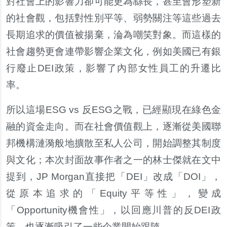
對社會上的影響力卻可能更為
緜
長，甚至會形塑新
的社會觀，包括對性別平等、弱勢關注等這些過去
長期追求的價值被揚棄，淪為嘲笑對象。而這樣的
社會趨勢更會連帶影響企業文化，例如美國已有銀
行廢止
DEI
政策，影響了內部女性員工的升遷比
率。
所以這場ESG vs 反ESG之戰，已經顯現在綠色金
融的資金走向。而在社會價值觀上，逐漸從美國聯
邦機構漣漪般地擴散至私人公司，開始調整其制度
與文化；本次封面故事作者之一的林士傑就在文中
提到，JP Morgan直接把「DEI」改成「DOI」，
從原本追求的「Equity平等性」，變成
「Opportunity機會性」，以回應川普的反DEI政
策，也逐漸吸引了一些企業開始跟隨。