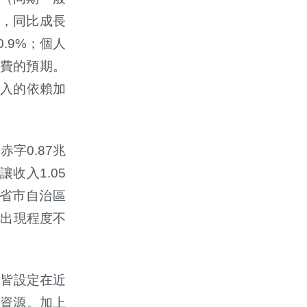
，同比成長
0.9%
；個人
費的預期。
入的依賴加
，赤字
0.87
兆
讓收入
1.05
省市自治區
，出現程度不
標皆設定在近
資源。加上