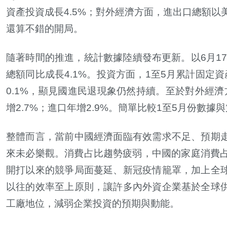
資產投資成長
4.5%
；對外經濟方面，進出口總額以
還算不錯的開局。
隨著時間的推進，統計數據陸續發布更新。以
6
月
1
總額同比成長
4.1%
。投資方面，
1
至
5
月累計固定資
0.1%
，顯見國進民退現象仍然持續。至於對外經濟
增
2.7%
；進口年增
2.9%
。簡單比較
1
至
5
月份數據與
整體而言，當前中國經濟面臨有效需求不足、預期
來未必樂觀。消費占比趨勢疲弱，中國的家庭消費
開打以來的競爭局面蔓延、新冠疫情籠罩，加上全
以往的效率至上原則，讓許多內外資企業基於全球
工廠地位，減弱企業投資的預期與動能。