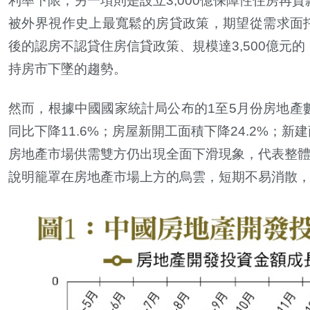
利率下限；另一項則是設立
3,000
億保障性住房再貸
被外界視作史上最寬鬆的房貸政策，期望從需求面
後的認房不認貸住房信貸政策、規模達
3,500
億元的
持房市下墜的趨勢。
然而，根據中國國家統計局公布的
1
至
5
月份房地產
同比下降
11.6%
；房屋新開工面積下降
24.2%
；新建
房地產市場供需雙方仍出現全面下滑現象，代表整
說明籠罩在房地產市場上方的烏雲，短期不易消散