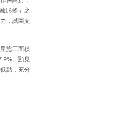
用作保障房，
融
16
條」之
發力，試圖支
房屋施工面積
7.9%
。顯見
新低點，充分