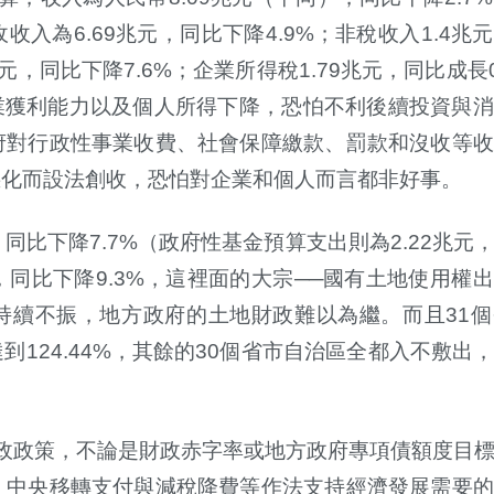
收收入為
6.69
兆元，同比下降
4.9%
；非稅收入
1.4
兆元
元，同比下降
7.6%
；企業所得稅
1.79
兆元，同比成長
業獲利能力以及個人所得下降，恐怕不利後續投資與消
府對行政性事業收費、社會保障繳款、罰款和沒收等收
惡化而設法創收，恐怕對企業和個人而言都非好事。
，同比下降
7.7%
（政府性基金預算支出則為
2.22
兆元
，同比下降
9.3%
，這裡面的大宗
──
國有土地使用權出
持續不振，地方政府的土地財政難以為繼。而且
31
個
達到
124.44%
，其餘的
30
個省市自治區全都入不敷出
政政策，不論是財政赤字率或地方政府專項債額度目
、中央移轉支付與減稅降費等作法支持經濟發展需要的