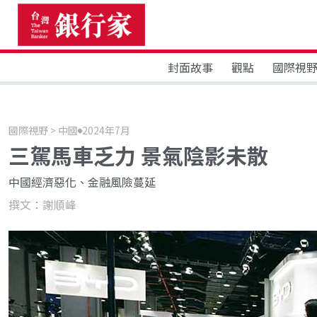
封面故事
觀點
國際視
國際視野 > 中國
2024年7月
三駕馬車乏力 景氣陰影未散
中國經濟惡化、金融風險蔓延
撰文：謝順峰