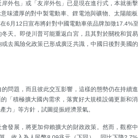
近岸外包」或「友岸外包」已是現在進行式，本就衝擊
示意味濃厚的對中製電動車、鋰電池與礦物、太陽能板
也在
6
月
12
日宣布將針對中國電動車依品牌加徵
17.4%
的冬天。即使川普可能重返白宮，且其對於關稅和貿易
鉤或去風險化政策已形成廣泛共識，中國日後對美國的
自的問題，而且彼此交互影響，這樣的態勢仍在持續進
面的「積極擴大國內需求，落實好大規模設備更新和消
生產力」等方針，試圖提振經濟景氣。
社會發展，將更加仰賴擴大的財政政策。然而，觀察中
算，收入為人民幣
8.09
兆元（下同），同比下降
2.7%