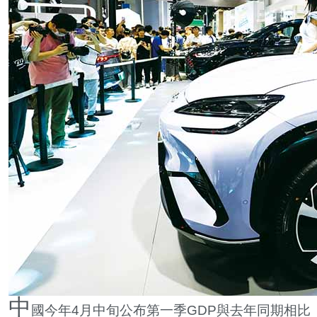
中
國今年
4
月中旬公布第一季
GDP
與去年同期相比