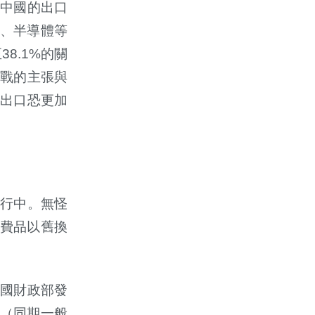
中國的出口
、半導體等
至
38.1%
的關
戰的主張與
出口恐更加
行中。無怪
費品以舊換
國財政部發
（同期一般