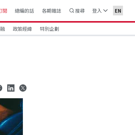
訂閱
總編的話
各期雜誌
搜尋
登入
EN
金融
政策經緯
特別企劃