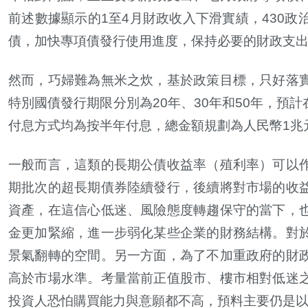
前述數據顯示的
1
至
4
月財政收入下滑實績，
430
政
債，加快專項債發行使用進度，保持必要的財政支
然而，巧婦難為無米之炊，基於政策目標，只好落
特別國債發行期限分別為
20
年、
30
年和
50
年，預計
付息方式均為按半年付息，總金額規劃為人民幣
1
兆
一般而言，這類的長期公債收益率（殖利率）可以
期批次的超長期債券陸續發行，後續將對市場的收
資產，在這信心低迷、風險態度轉趨保守的當下，
金更加緊縮，進一步弱化某些企業的財務結構。對
景氣翻轉的空間。另一方面，為了不加重政府的財
高於市場水準。考量當前正值股市、樓市相對低迷
投資人恐怕購買能力與意願都不高，預料主要仍是