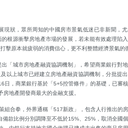
展現狀，眾所周知的中國房市景氣低迷已非新聞，尤
面的根源衝擊房地產市場的發展，若未能有效處理陷入
頭打擊原本就疲弱的消費信心，更不利整體經濟景氣的
提出「城市房地產融資協調機制」，希望商業銀行對地
級及以上城市已經建立房地產融資協調機制，分批提出
16
日，商業銀行基於「
5+5
控管條件」的基礎，已審
予房地產開發商最大的金融支援。
策組合拳，外界通稱「
517
新政」，包含人行推出的
自備款比例分別調降至不低於
15%
、
25%
，取消全國