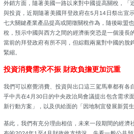
外銷方面，隨著美國一路以來對中國提高關稅，「
與投資，近期隨著美國拜登政府在
5
月
14
日祭出宣
七大關鍵產業產品提高或開徵關稅作為，隨後歐盟
稅，預示中國與西方之間的經濟衝突恐是一個漫長
當前的拜登政府有所不同，但綜觀兩黨對中國的脫
緊縮。
投資消費需求不振 財政負擔更加沉重
我們可以察覺消費、投資與出口這三駕馬車都有各
乎中共在
4
月
30
日的中央政治局會議提出包含需求
新行動方案」，以及供給面的「因地制宜發展新質
基此，我們有充分理由相信，未來一段期間的經濟
布的
2024
年
1
至
4
月財政收支情況，先看一般公共預