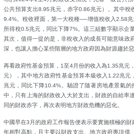
公共預算支出
8.95
兆元，赤字
0.86
兆元）。其中稅
9.4%
。稅收裡面，第一大稅種
──
增值稅收入
2.58
兆
所得稅
0.5
兆元，同比下降
7%
。這三組數字顯示企
其次，值得一提的是，非稅收入的成長可能意味政
深，也讓人擔心某些階層的地方政府因為財源趨於
再看政府性基金預算，
1
至
4
月份的收入為
1.35
兆元
元），其中地方政府性基金預算本級收入
1.22
兆元
兆元，同比下降
10.4%
。驗證了隨著房地產景氣的
中，只有上海的財政收入大於支出，財政的自給率
同的財政赤字，再次表明地方財政危機的惡化。
中國早在
3
月的政府工作報告便表示要實施積極的財
年相對高點，且主要以財政支出、地方政府專項債