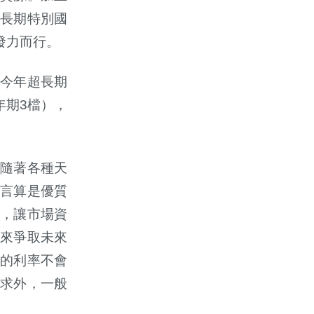
長期特別國
發力而行。
今年超長期
年期
3
檔），
隨著各種天
言算是優質
，讓市場資
來爭取未來
的利率不會
求外，一般