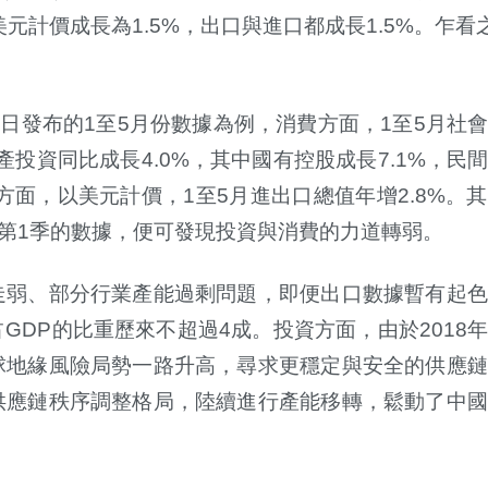
美元計價成長為
1.5%
，出口與進口都成長
1.5%
。乍看
7
日發布的
1
至
5
月份數據為例，消費方面，
1
至
5
月社
產投資同比成長
4.0%
，其中國有控股成長
7.1%
，民
方面，以美元計價，
1
至
5
月進出口總值年增
2.8%
。其
第
1
季的數據，便可發現投資與消費的力道轉弱。
走弱、部分行業產能過剩問題，即便出口數據暫有起色
占
GDP
的比重歷來不超過
4
成。投資方面，由於
2018
球地緣風險局勢一路升高，尋求更穩定與安全的供應鏈
供應鏈秩序調整格局，陸續進行產能移轉，鬆動了中國