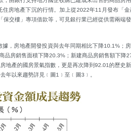
款，由銀行支持地方國企收購已建成未出售的商品房
托住房地產下沉的行情。加上從
2022
年
11
月發布「金
「保交樓」專項借款等，可見銀行業已經從供需兩端
數據，房地產開發投資與去年同期相比下降
10.1%
；
商品房銷售面積下降
20.3%
；新建商品房銷售額下降
2
體房地產的國房景氣指數，更是再次降到
92.01
的歷史
，去年以來趨勢詳見﹝圖
1
﹞至﹝圖
3
﹞。