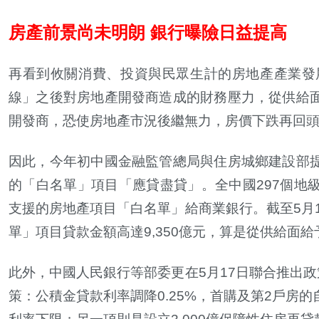
房產前景尚未明朗 銀行曝險日益提高
再看到攸關消費、投資與民眾生計的房地產產業發
線」之後對房地產開發商造成的財務壓力，從供給
開發商，恐使房地產市況後繼無力，房價下跌再回
因此，今年初中國金融監管總局與住房城鄉建設部
的「白名單」項目「應貸盡貸」。全中國
297
個地
支援的房地產項目「白名單」給商業銀行。截至
5
月
單」項目貸款金額高達
9,350
億元，算是從供給面給
此外，中國人民銀行等部委更在
5
月
17
日聯合推出政
策：公積金貸款利率調降
0.25%
，首購及第
2
戶房的