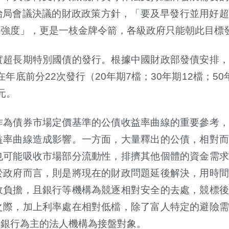
治局會議決議的財政政策方針，「要及早發行並用好超
出強度」，更是一枝金牌令箭，各級政府只能朝此目標
實超長期特別國債的發行。根據中國財政部發債安排，
在年底前分
22
次發行（
20
年期
7
檔；
30
年期
12
檔；
50
元。
作為債券市場定價基準的公債收益率曲線的重要參考，
益率曲線造成影響。一方面，大量釋出的公債，相對而
也可能吸收市場部分流動性，排擠其他個體的資金需求
於政府而言，則是將現在的財政問題延後解決，用時間
政負擔，且銀行等機構為競逐相對安全的去處，競標後
之際，加上利率處在相對低檔，除了富人特定的避險需
以銀行為主的法人機構為接盤對象。