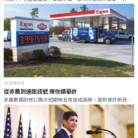
2026年8月
從非農到通膨訊號 帶你讀華許
非農數據的修訂顯示短期噪音常造成誤導。面對華許新政策，投資人應擺脫數據干擾，聚焦真正牽動決策的通膨訊號。