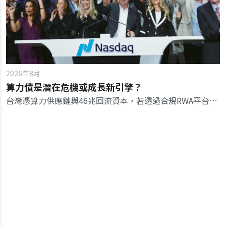
2026年8月
算力債是潛在危機或成長新引擎？
台灣憑算力供應鏈與46兆回流資本，若透過合規RWA平台進行鏈上融資，有機會將算力代工翻身為金融金流軸心。