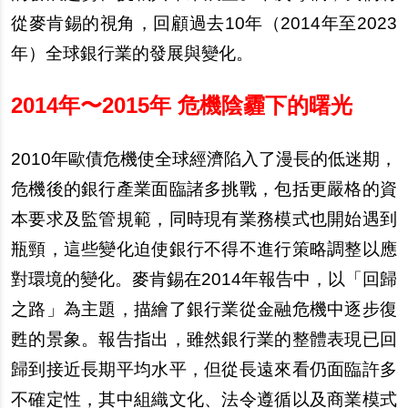
從麥肯錫的視角，回顧過去10年（2014年至2023
年）全球銀行業的發展與變化。
2014
年
〜
2015
年 危機陰霾下的曙光
2010
年歐債危機使全球經濟陷入了漫長的低迷期，
危機後的銀行產業面臨諸多挑戰，包括更嚴格的資
本要求及監管規範，同時現有業務模式也開始遇到
瓶頸，這些變化迫使銀行不得不進行策略調整以應
對環境的變化。麥肯錫在2014年報告中，以「回歸
之路」為主題，描繪了銀行業從金融危機中逐步復
甦的景象。報告指出，雖然銀行業的整體表現已回
歸到接近長期平均水平，但從長遠來看仍面臨許多
不確定性，其中組織文化、法令遵循以及商業模式