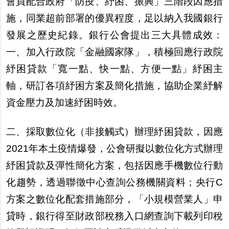
會員配合政府「防疫、紓困、振興」三階段因應措
施，同業超前部署的優異程度，足以納入我國銀行
發展之歷史紀錄。銀行公會提出三大具體成效：
一、加入行政院「金融國家隊」，積極回應行政院
紓困貸款「寬一點、快一點、方便一點」紓困主
軸，研訂各項紓困方案及簡化措施，協助企業紓解
資金壓力及加速紓困時效。
二、採取數位化（非接觸式）辦理紓困貸款，因應
2021年本土疫情爆發，公會研擬以數位化方式辦理
紓困貸款及彈性簡化方案，包括因應手機數位行動
化趨勢，透過聯徵中心查詢公務機關資料；央行C
方案之數位化配套措施部分，「小規模營業人」申
貸時，銀行得至財政部稅務入口網查詢下載列印稅