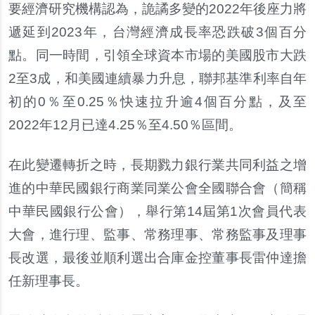
要經濟研究機構認為，詭譎多變的2022年後座力將
遞延到2023年，台灣經濟成長率恐跌破3個百分
點。同一時間，引領全球資本市場的美國股市大跌
2至3成，和美國連續暴力升息，聯邦基準利率自年
初的0％至0.25％快速拉升逾4個百分點，及至
2022年12月已達4.25％至4.50％區間。
在此變遷轉折之時，長期戮力銀行業共同利益之增
進的中華民國銀行商業同業公會全國聯合會（簡稱
中華民國銀行公會），舉行第14屆第1次會員代表
大會，進行理、監事、常務理事、常務監事及理事
長改選，最後並順利選出合庫金控董事長雷仲達擔
任新理事長。