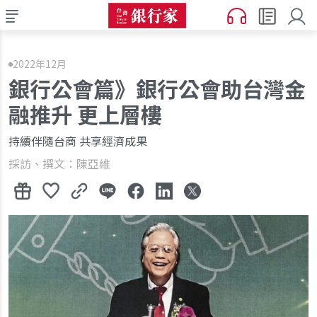
2022年12月
銀行公會篇》銀行公會助台灣金
融推升 更上層樓
持續伴隨台商 共享經濟成果
採訪、撰文：陳亞維