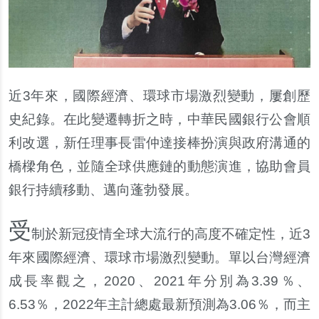
近3年來，國際經濟、環球市場激烈變動，屢創歷
史紀錄。在此變遷轉折之時，中華民國銀行公會順
利改選，新任理事長雷仲達接棒扮演與政府溝通的
橋樑角色，並隨全球供應鏈的動態演進，協助會員
銀行持續移動、邁向蓬勃發展。
受
制於新冠疫情全球大流行的高度不確定性，近3
年來國際經濟、環球市場激烈變動。單以台灣經濟
成長率觀之，2020、2021年分別為3.39％、
6.53％，2022年主計總處最新預測為3.06％，而主