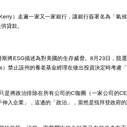
Kerry
）走遍一家又一家銀行，讓銀行簽署名為「氣候
提供貸款。
特斯將
ESG
描述為對美國的生存威脅。
8
月
23
日，競選
s
）禁止該州的養老基金經理在做出投資決定時考慮
只是將政治排除在所有公司的
C
咖圈（一家公司的
C
手伸入企業」，這邊的「政治」，當然是指拜登政府的