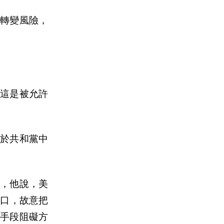
轉變風險，
這是被允許
於共和黨中
，他說，美
進口，故意把
手段阻礙方