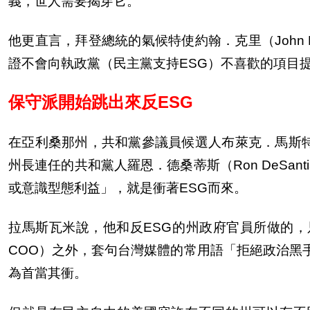
義，世人需要揭穿它。
他更直言，拜登總統的氣候特使約翰．克里（
John 
證不會向執政黨（民主黨支持
ESG
）不喜歡的項目
保守派開始跳出來反
ESG
在亞利桑那州，共和黨參議員候選人布萊克．馬斯
州長連任的共和黨人羅恩．德桑蒂斯（
Ron DeSanti
或意識型態利益」，就是衝著
ESG
而來。
拉馬斯瓦米說，他和反
ESG
的州政府官員所做的，
COO
）之外，套句台灣媒體的常用語「拒絕政治黑
為首當其衝。