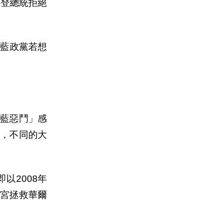
拜登總統拒絕
紅藍政黨若想
藍惡鬥」感
，不同的大
即以
2008
年
宮拯救華爾