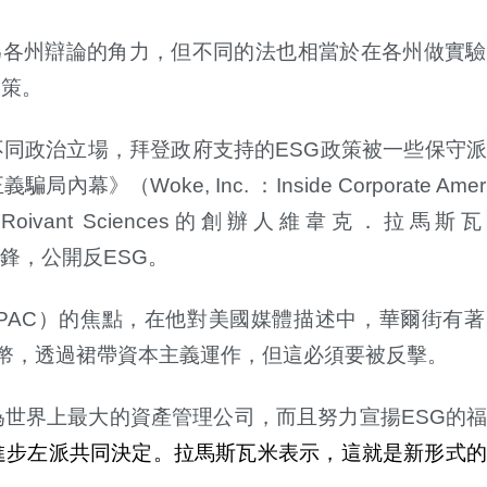
為各州辯論的角力，但不同的法也相當於在各州做實驗
政策。
不同政治立場，拜登政府支持的
ESG
政策被一些保守
正義騙局內幕》（
Woke, Inc.
：
Inside Corporate Ameri
司
Roivant Sciences
的創辦人維韋克．拉馬斯瓦
鋒，公開反
ESG
。
PAC
）的焦點，在他對美國媒體描述中，華爾街有著
幣，透過裙帶資本主義運作，但這必須要被反擊。
為世界上最大的資產管理公司，而且努力宣揚
ESG
的
進步左派共同決定。拉馬斯瓦米表示，這就是新形式的