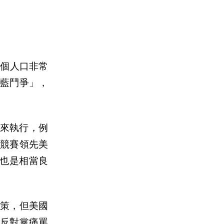
一個人口非常
藍鬥爭」，
來執行，例
競賽領先美
也是相當良
策，但美國
反對黨痛罵