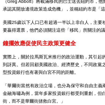
（
Greg Abbott
）將載滿移民的巴士送去紐約市，他
承認其開放邊境政策造成危機」，並稱紐約市是「
美國
25
歲以下人口已有超過一半以上非白人，主要
要贏得選票，他們必須關注這些「移民」所關注的
鐘擺效應促使民主政策更健全
實際上，關於拉馬斯瓦米推行的政治運動，其引起
到訝異。但若回顧美國政治、經濟歷史，不同政黨
型投資銀行也有著與白宮不同的距離。
「華爾街當然有政治立場，也分為保守和自由主義
金融海嘯為例，當年多家投資銀行都受到重創，但
街，而不是華爾街拯救白宮。」