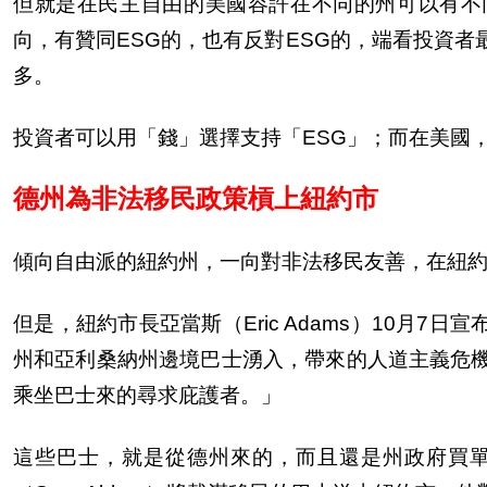
但就是在民主自由的美國容許在不同的州可以有不
向，有贊同
ESG
的，也有反對
ESG
的，端看投資者
多。
投資者可以用「錢」選擇支持「
ESG
」；而在美國
德州為非法移民政策槓上紐約市
傾向自由派的紐約州，一向對非法移民友善，在紐
但是，紐約市長亞當斯（
Eric Adams
）
10
月
7
日宣
州和亞利桑納州邊境巴士湧入，帶來的人道主義危
乘坐巴士來的尋求庇護者。」
這些巴士，就是從德州來的，而且還是州政府買