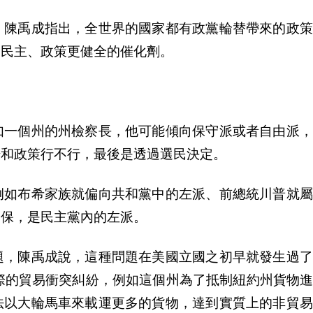
，陳禹成指出，全世界的國家都有政黨輪替帶來的政策
使民主、政策更健全的催化劑。
如一個州的州檢察長，他可能傾向保守派或者自由派，
場和政策行不行，最後是透過選民決定。
例如布希家族就偏向共和黨中的左派、前總統川普就屬
健保，是民主黨內的左派。
題，陳禹成說，這種問題在美國立國之初早就發生過了
際的貿易衝突糾紛，例如這個州為了抵制紐約州貨物
法以大輪馬車來載運更多的貨物，達到實質上的非貿易