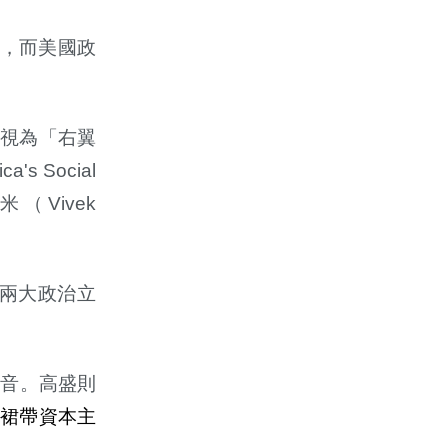
，而美國政
派視為「右翼
ca's Social
米（
Vivek
兩大政治立
福音。高盛則
裙帶資本主