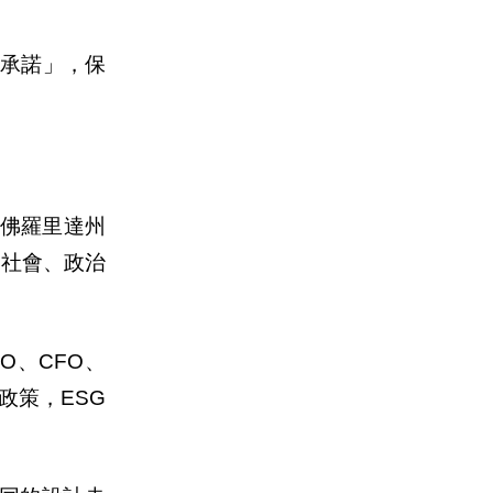
承諾」，保
佛羅里達州
「社會、政治
EO
、
CFO
、
政策，
ESG