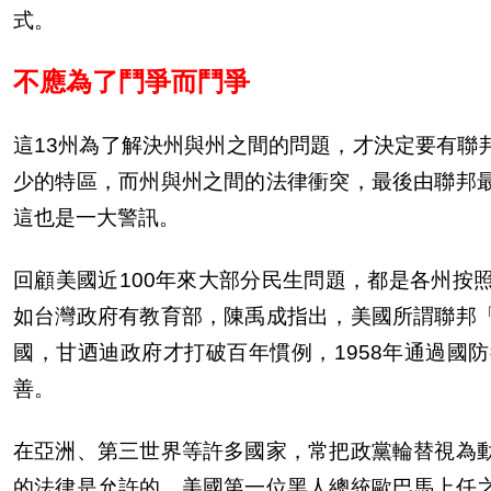
式。
不應為了鬥爭而鬥爭
這
13
州為了解決州與州之間的問題，才決定要有聯
少的特區，而州與州之間的法律衝突，最後由聯邦
這也是一大警訊。
回顧美國近
100
年來大部分民生問題，都是各州按
如台灣政府有教育部，陳禹成指出，美國所謂聯邦
國，甘迺迪政府才打破百年慣例，
1958
年通過國防
善。
在亞洲、第三世界等許多國家，常把政黨輪替視為
的法律是允許的。美國第一位黑人總統歐巴馬上任