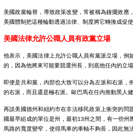
美國政黨輪替，導致政策改變，常被稱為鐘擺效應
美國體制把這種輪動透過法律、制度將它轉換成促
美國法律允許公職人員有政黨立場
他表示，美國法律上允許公職人員有黨派立場，例
的，因為他將來可能要競選州長，到底他任內的立
即便是共和黨，內部也大致可以分為左派和右派，
的右派，而且還是極右派。歐巴馬在任內推動黑人
再談美國德州和紐約市在非法移民政策上衝突的問
國最早組成的單位是州，最初
13
州之間，有一些州
馬路的寬度變窄，使得馬車的車軸不夠長，因此無