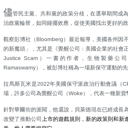
儘
管民主黨、共和黨的政策分歧，在選舉期間成
治政黨輪替，如同鐘擺效應，促使美國找出更好的
觀察彭博社（
Bloomberg
）最近報導，美國各州因
的新魔頭」，尤其是《覺醒公司：美國企業的社會
Justice Scam
）一書的作者，生物製藥公
Ramaswamy
），被彭博社稱為一場新保守運動的先
拉馬斯瓦米是
2022
年美國保守派政治行動會議（
C
場，許多公司為覺醒公司（
Woke
），代表一種新貨
針對華爾街的派閥，他還說，貝萊德現在已經成長
改變了推動公司
上市的遊戲規則，新的政策則和新