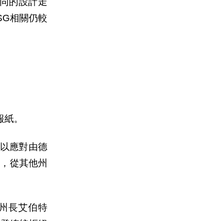
同的設計走
SG
相關仍較
報紙。
以應對由德
裡，從其他州
州長艾伯特