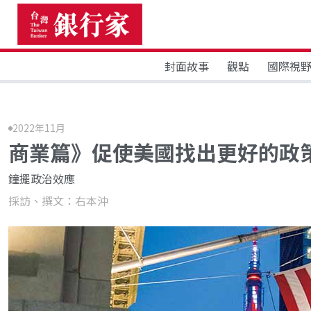
封面故事
觀點
國際視
2022年11月
商業篇》促使美國找出更好的政
鐘擺政治效應
採訪、撰文：右本沖