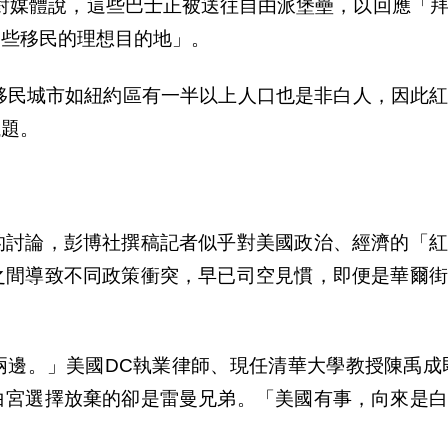
對媒體說，這些巴士正被送往自由派堡壘，以回應「
這些移民的理想目的地」。
移民城市如紐約區有一半以上人口也是非白人，因此
議題。
的討論，彭博社撰稿記者似乎對美國政治、經濟的「紅
之間導致不同政策衝突，早已司空見慣，即便是華爾街
兩邊。」美國
DC
執業律師、現任清華大學教授陳禹成
白宮選擇放棄的卻是雷曼兄弟。「美國有事，向來是白