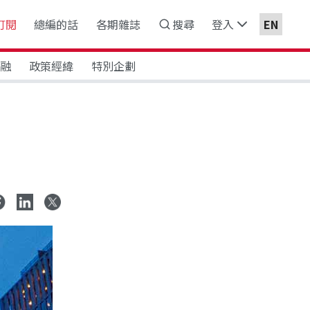
訂閱
總編的話
各期雜誌
搜尋
登入
EN
金融
政策經緯
特別企劃