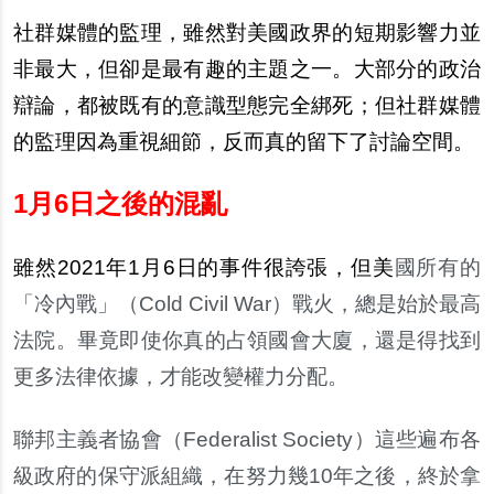
社群媒體的監理，雖然對美國政界的短期影響力並
非最大，但卻是最有趣的主題之一。大部分的政治
辯論，都被既有的意識型態完全綁死；但社群媒體
的監理因為重視細節，反而真的留下了討論空間。
1
月
6
日
之後的混亂
雖然
2021
年
1
月
6
日的事件很誇張，但美
國所有的
「冷內戰」（
Cold Civil War
）戰火，總是始於最高
法院。畢竟即使你真的占領國會大廈，還是得找到
更多法律依據，才能改變權力分配。
聯邦主義者協會（
Federalist Society
）這些遍布各
級政府的保守派組織，在努力幾
10
年之後，終於拿