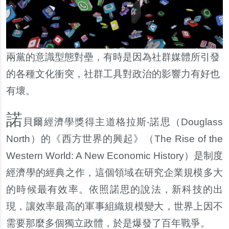
兩黨的意識型態對壘，有時是因為社群媒體所引發
的各種文化衝突，社群工具對政治的影響力有好也
有壞。
諾
貝爾經濟學獎得主道格拉斯‧諾思（
Douglass
North
）的《西方世界的興起》（
The Rise of the
Western World: A New Economic History
）是制度
經濟學的經典之作，這個領域在研究企業規模多大
的時候最有效率。依照諾思的說法，新科技的出
現，讓效率最高的軍事組織規模變大，世界上因不
需要那麼多個獨立政體，於是爆發了百年戰爭。