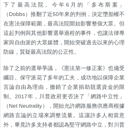
下了最高法院。今年
6
月的「多布斯案」
（
Dobbs
）推翻了近
50
年來的判例，決定墮胎權不
在憲法保障範圍，最高法院開始影響整個大眾。但
這起判例與其他影響選舉過程的事件，也讓法律專
家與自由派的大眾媒體，開始突破過去以來的心理
防線，質疑最高法院的公正性。
除了之前的選舉爭議，《憲法第一修正案》也備受
矚目。保守派花了多年的工夫，成功地以保障企業
言論自由為理由，撤銷了企業捐助競選資金的限
制。
2017
年，川普政府更否決了「網路中立性」
（
Net Neutrality
），開始允許網路服務供應商根據
網路言論的立場來調整流量。這讓許多人相當意
外，畢竟許多支持者都認為堅守網路中立，對川普