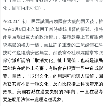
守（當然，馬斯克收購之後，推特的走向會有何變
化，目前尚未可知）。
在
2021
年初，民眾試圖占領國會大廈的兩天後，推
特在
1
月
8
日永久禁用了當時總統川普的帳號。推特
此舉展現出巨大的政治權力，某種意義上其實跟傳
統媒體的權力一樣，而且許多重要的主流媒體在科
技時代也繼續安然無恙。然後當今社群媒體常常跟
保
守派所謂的「取消文化」扯上關係，也就是讓民
眾能夠在網路上公審，有時會在現實世界中造成影
響。當然，「取消文化」的用詞可能讓人誤解，因
為它其實不是一種文化，反而比較接近科技帶來的
效果。美國右派在過去失勢的
2
年內，一直在思考
要怎麼用法律來處理這種現象。