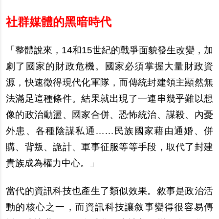
社群媒體的黑暗時代
「整體說來，
14
和
15
世紀的戰爭面貌發生改變，加
劇了國家的財政危機。國家必須掌握大量財政資
源，快速徵得現代化軍隊，而傳統封建領主顯然無
法滿足這種條件。結果就出現了一連串幾乎難以想
像的政治動盪、國家合併、恐怖統治、謀殺、內憂
外患、各種陰謀私通……民族國家藉由通婚、併
購、背叛、詭計、軍事征服等等手段，取代了封建
貴族成為權力中心。」
當代的資訊科技也產生了類似效果。敘事是政治活
動的核心之一，而資訊科技讓敘事變得很容易傳