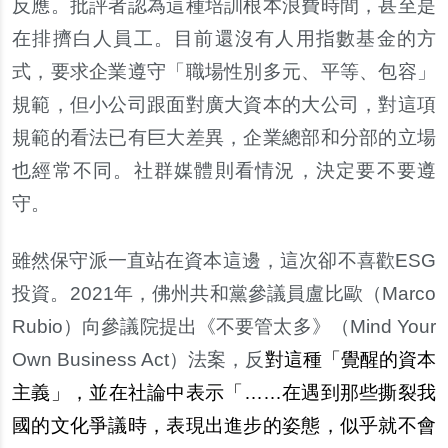
反應。批評者認為這種培訓根本浪費時間，甚至是
在排擠白人員工。目前還沒有人用指數基金的方
式，要求企業遵守「職場性別多元、平等、包容」
規範，但小公司跟面對廣大資本的大公司，對這項
規範的看法已有巨大差異，企業總部和分部的立場
也經常不同。社群媒體則看情況，決定要不要遵
守。
雖然保守派一直站在資本這邊，這次卻不喜歡
ESG
投資。
2021
年，佛州共和黨參議員盧比歐（
Marco
Rubio
）向參議院提出《不要管太多》（
Mind Your
Own Business Act
）法案，反
對這種「覺醒的資本
主義」，並在社論中表示「……在遇到那些撕裂我
國的文化爭議時，表現出進步的姿態，似乎就不會