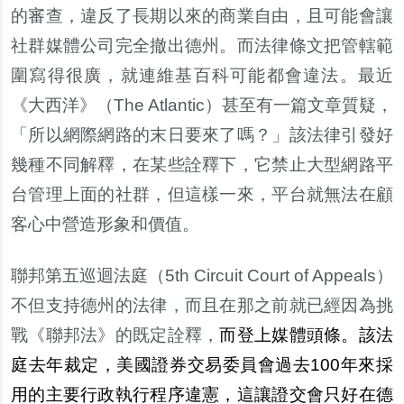
的審查，違反了長期以來的商業自由，且可能會讓
社群媒體公司完全撤出德州。而法律條文把管轄範
圍寫得很廣，就連維基百科可能都會違法。最近
《大西洋》（
The Atlantic
）甚至有一篇文章質疑，
「所以網際網路的末日要來了嗎？」該法律引發好
幾種不同解釋，在某些詮釋下，它禁止大型網路平
台管理上面的社群，但這樣一來，平台就無法在顧
客心中營造形象和價值。
聯邦第五巡迴法庭（
5th Circuit Court of Appeals
）
不但支持德州的法律，而且在那之前就已經因為挑
戰《聯邦法》的既定詮釋，
而登上媒體頭條。該法
庭去年裁定，美國證券交易委員會過去
100
年來採
用的主要行政執行程序違憲，這讓證交會只好在德