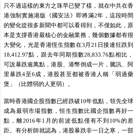
只不過這樣的東方之珠早已變了樣，就在中共在香
港強制實施港版《國安法》即將滿2年，這段時間
的變化從很多新聞中都可以看得到，不僅如此，原
本是支撐香港最核心的金融業務，幾個數據都有很
大變化，光是香港恆生指數在3月21日接連狂跌到
18,412.97點，跟去年同期指數28,833.76點相比，
可說暴跌逾萬點，港股、港幣倒成一片，騰訊、阿
里暴跌4至6成，港股甚至都被香港人稱「弱過藥
煲」（比體弱的人更弱）。
當時香港國企股指數已經跌破10年低點，領先全球
成為最弱市場指數，恒生指數比國企指數再好一
點，離2016年1月的前波低點僅有不到10%的差
距。有分析師就認為，港股暴跌非一日之寒，一部