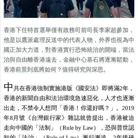
香港下任特首選舉僅有政務司前司長李家超參加，
他是以鷹派處理反送中的代表人物，外界也視為中
國正加大力道，對香港實行恐怖統治的開端，當法
治與自由離香港遠去，金融中心基石將逐漸鬆動，
香港前景到底將如何？值得研究與深思。
中
共在香港強制實施港版《國安法》即將滿2年，
香港的新聞自由和法治環境急速惡化，人才也逐漸
出走，不禁令人想問「香港！你還好嗎？」。2019
年8月號《台灣銀行家》雜誌就曾提出，香港被迫
走向中國的「法制」（Rule by Law），恐與普世認
知的「法治」（Rule of Law）漸行漸遠，2年後確