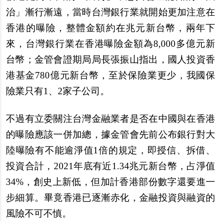
治」漸行漸遠，當時台灣銀行業就開始更加注意在
香港的曝險，整體金額約在兆元新台幣，兩年下
來，台灣銀行業在香港曝險金額為8,000多億元新
台幣；金管會證期局局長張振山指出，國人投資香
港基金780億元新台幣，至於保險業更少，我國保
險業只有1、2家子公司。
不過有立委關注台灣金融業者是否在中國與在香港
的曝險應該一併加總，據金管會先前公布銀行對大
陸曝險有不能逾淨值1倍的規定，即授信、拆借、
投資合計，2021年底有近1.34兆元新台幣，占淨值
34%，創史上新低，但加計香港部份數字還要進一
步細算。畢竟香港已逐漸赤化，金融投資與融資的
風險不可不慎。