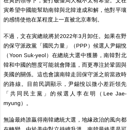
在寅的領導下，要打破僵局大概不太有希望。文在
寅希望中國能幫助南韓與北韓達成和解，他對平壤
的感情使他在某程度上一直被北京牽制。
不過，文在寅總統將於2022年3月卸任。如果在野
的保守派政黨「國民力量」（PPP）候選人尹錫悅
（Yoon Suk-yeol）在總統大選中獲勝，南韓對北
韓和中國的態度可能就會降溫，而更專注於鞏固與
美國的關係。這也會讓南韓走回保守派之前當政時
的路線。目前民調顯示，尹錫悅以微小差距領先
「共同民主黨」的候選人李在明（Lee Jae-
myung）。
無論最終誰贏得南韓總統大選，地緣政治的風向都
在轉變。由於美中對立持續升溫，南韓最終還是可