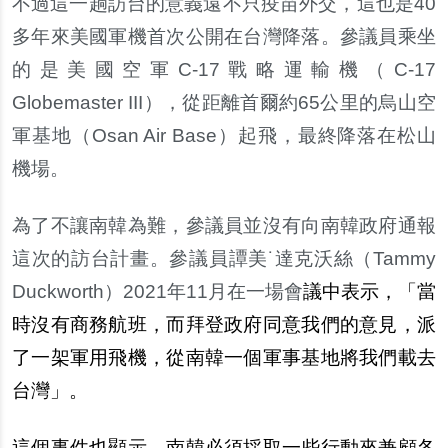
不過這一趟訪台的意義遠不只疫苗外交，這也是40
多年來美國軍機首次公開在台灣降落。參議員乘坐
的是美國空軍C-17戰略運輸機（C-17
Globemaster III），從距離首爾約65公里的烏山空
軍基地（Osan Air Base）起飛，最終降落在松山
機場。
為了不讓南韓為難，參議員並沒有向南韓政府通報
這次的訪台計畫。參議員譚美˙達克沃絲（Tammy
Duckworth）2021年11月在一場會
議中表示，「當
時沒有商務航班，而拜登政府同意我們的意見，派
了一架軍用飛機，從南韓一個軍事基地將我們載去
台灣」。
這個事件也顯示，南韓必須採取一些行動來兼顧各