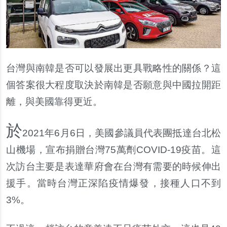
台灣與南韓是否可以發展出更具戰略性的關係？這
個答案很大程度取決於南韓是否願意與中國拉開距
離，與美國靠得更近。
於
2021
年6月6日，美國參議員代表團抵達台北松
山機場，宣布捐贈台灣75萬劑COVID-19疫苗。這
次訪台主要是表達華府會在台灣有需要的時候伸出
援手。當時台灣正深陷疫情爆發，接種人口不到
3%。