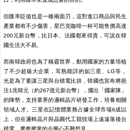
但匯率貶值也是一種兩面刃，這對進口商品與民生
產業都有不少傷害，星巴克咖啡一杯可能售價高達
200元新台幣，比日本、法國都來得貴，可說在韓
國生活大不易。
而南韓政府也為了稱霸世界，動用國家的力量培植
了不少超級大企業，耳熟能詳的如三星、LG等，
光是為了要讓三星與台積電比拚，韓國也宣布將挹
注1兆韓元（約267億元新台幣），擺出「國家隊」
的陣勢，支持業界的邏輯晶片研發工作，培養相關
領域人才。三星在記憶體業務占據全球市場6成以
上，但在邏輯晶片與晶圓代工競技場上遠遠落後台
積電，摩拳擦掌的企圖心不難想見。