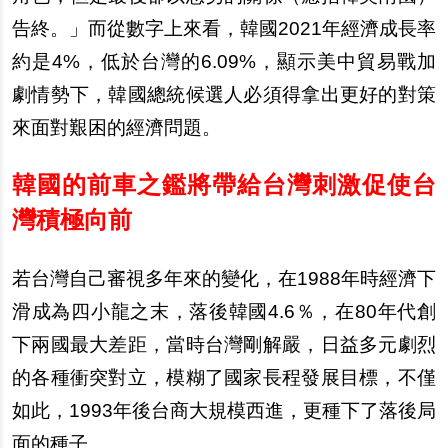
告終。」而從數字上來看，韓國2021年經濟成長率
約是4%，低於台灣的6.09%，顯示美中貿易戰加
劇情勢下，韓國總統候選人必須得拿出更好的對策
來面對艱困的經濟問題。
韓國的前車之鑑將帶給台灣刺激促使台
灣積極向前
若台灣自己審視多年來的變化，在1988年時經濟下
滑成為四小龍之末，落後韓國4.6％，在80年代創
下兩國最大差距，當時台灣剛解嚴，日益多元劇烈
的各種衝突對立，模糊了國家長程發展目標，不僅
如此，1993年後台商大規模西進，更種下了落後局
面的種子。