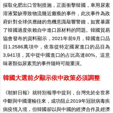
採取化肥出口管制措施，正面衝擊韓國，車用尿素
溶液緊缺導致物流幾近癱瘓的事件，此次事件為政
府針對全球供應鏈的危機意識敲響警鐘，如實暴露
了韓國過度依賴自中進口原材料的問題。韓國貿易
協會發布的資料顯示，2021年前9月，韓國進口品
目1.2586萬項中，依靠從特定國家進口的品目為
3,941項，其中從中國進口的占比高達80%。這意
味著類似尿素荒的事件隨時可能重演。
韓國大選前夕顯示依中政策必須調整
《朝鮮日報》就特別報導中提到，台灣先於全世界
中斷與中國運輸往來，成功阻止2019年冠狀病毒疾
病疫情入境，但韓國卻以與中國的經濟合作及經濟