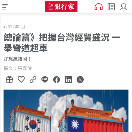
2022年1月
總論篇》把握台灣經貿盛況 一
舉彎道超車
好想贏韓國！
撰文：張嘉伶