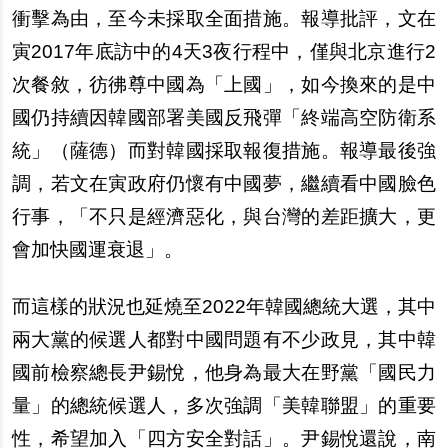
衝擊為由，至今未採取全面措施。報導批評，文在
寅2017年底訪中的4天3夜行程中，僅與北京進行2
次餐敘，彷彿尊中國為「上國」，如今換來的是中
國仍持續因韓國部署美國反飛彈「終端高空防衛系
統」（薩德）而對韓國採取報復措施。報導最後強
調，若文在寅政府仍懷有中國夢，繼續看中國臉色
行事，「不只是經濟惡化，與台灣的差距擴大，更
會加快國運衰退」。
而這樣的狀況也延燒至2022年韓國總統大選，其中
兩大黨的候選人都對中國問題有不少政見，其中韓
國前檢察總長尹錫悅，他身為最大在野黨「國民力
量」的總統候選人，多次強調「美韓聯盟」的重要
性，希望加入「四方安全對話」。尹錫悅還說，南