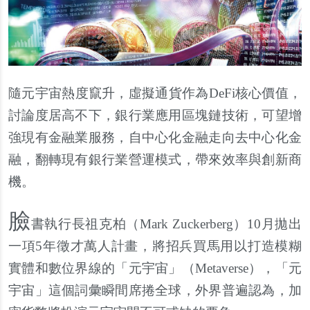
隨元宇宙熱度竄升，虛擬通貨作為DeFi核心價值，
討論度居高不下，銀行業應用區塊鏈技術，可望增
強現有金融業服務，自中心化金融走向去中心化金
融，翻轉現有銀行業營運模式，帶來效率與創新商
機。
臉
書執行長祖克柏（Mark Zuckerberg）10月拋出
一項5年徵才萬人計畫，將招兵買馬用以打造模糊
實體和數位界線的「元宇宙」（Metaverse），「元
宇宙」這個詞彙瞬間席捲全球，外界普遍認為，加