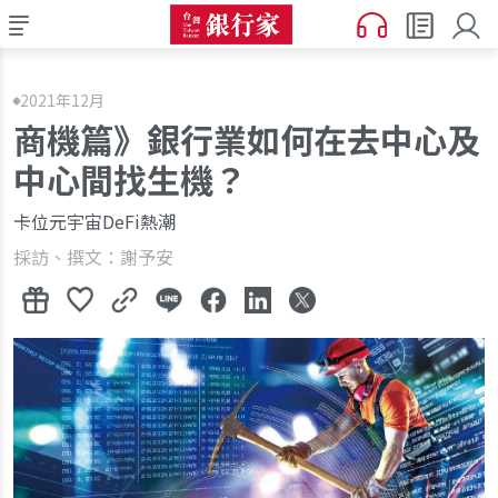
2021年12月
商機篇》銀行業如何在去中心及
中心間找生機？
卡位元宇宙DeFi熱潮
採訪、撰文：謝予安