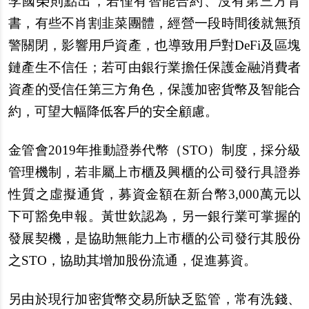
李國榮則點出，若僅有智能合約、沒有第三方背
書，有些不肖割韭菜團體，經營一段時間後就無預
警關閉，影響用戶資產，也導致用戶對DeFi及區塊
鏈產生不信任；若可由銀行業擔任保護金融消費者
資產的受信任第三方角色，保護加密貨幣及智能合
約，可望大幅降低客戶的安全顧慮。
金管會2019年推動證券代幣（STO）制度，採分級
管理機制，若非屬上市櫃及興櫃的公司發行具證券
性質之虛擬通貨，募資金額在新台幣3,000萬元以
下可豁免申報。黃世欽認為，另一銀行業可掌握的
發展契機，是協助無能力上市櫃的公司發行其股份
之STO，協助其增加股份流通，促進募資。
另由於現行加密貨幣交易所缺乏監管，常有洗錢、