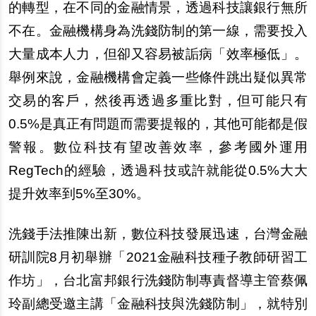
的轉型，在不同的金融情景，透過科技讓銀行無所
不在。金融機構身為洗錢防制的第一線，需要投入
大量成本人力，但卻又容易被詬病「效率極低」。
舉例來
說
，金融機構會定義一些條件跳出疑似異常
交易的客
戶
，然後再透過多重比對，但可能只有
0.5%是真正有問題而需要提報的，其他可能都是假
警報。數位科技有望改善效率，參考國外運用
RegTech的經驗，透過科技或許就能從0.5%大大
提升效率到5%至30%。
洗錢手法推陳出新，數位科技發展迅速，台灣金融
研訓院8月初舉
辦
「2021金融科技種子教師研習工
作坊」，台北富邦銀行洗錢防制專責督導主管蔡佩
玲副總受邀主講「金融科技與洗錢防制」，就特別