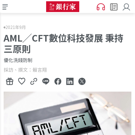
2021年9月
AML╱CFT數位科技發展 秉持
三原則
優化洗錢防制
採訪、撰文：賴言翔