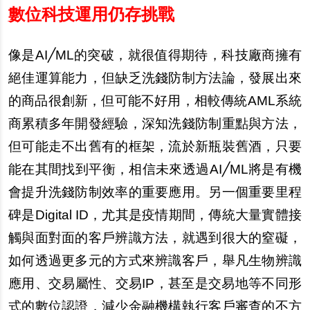
數位科技運用仍存挑戰
像是AI╱ML的突破，就很
值
得期待，科技廠商擁有
絕
佳運算能力，但缺乏洗錢防制方法論，發展出來
的商品很創新，但可能不好用，相較傳統AML系統
商累積多年開發經驗，深知洗錢防制重點與方法，
但可能走不出舊有的框架，流於新瓶裝舊酒，只要
能在其間找到平衡，相信未來透過AI╱ML將是有機
會提升洗錢防制效率的重要應用。
另
一個重要里程
碑是Digital ID，尤其是疫情期間，傳統大量實體接
觸與面對面的客
戶
辨識方法，就遇到很大的窒礙，
如何透過更多元的方式來辨識客
戶
，舉凡生物辨識
應用、交易屬性、交易IP，甚至是交易地等不同形
式的數位認證，減少金融機構執行客
戶
審
查
的不方