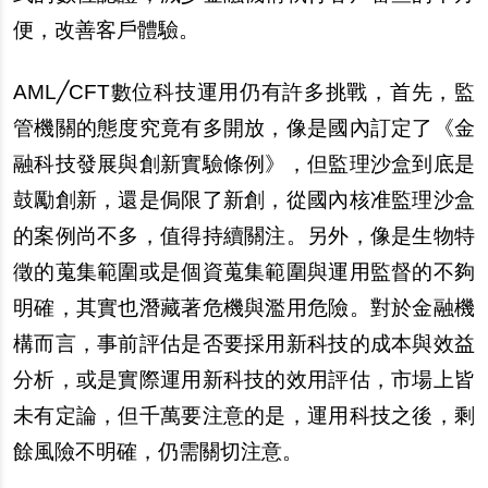
便，改善客
戶
體驗。
AML
╱CFT數位科技運用仍有許多挑戰，首先，監
管機關的態度究竟有多開放，像是國
內
訂定了《金
融科技發展與創新實驗條例》，但監理沙盒到底是
鼓勵創新，還是
侷
限了新創，從國
內
核准監理沙盒
的案例尚不多，
值
得持續關注。
另
外，像是生物特
徵
的蒐集範圍或是個資蒐集範圍與運用監督的不
夠
明確，其實也潛藏著危機與濫用危險。對於金融機
構而言，事前評估是否要採用新科技的成本與效益
分析，或是實際運用新科技的效用評估，市場上皆
未有定論，但千萬要注意的是，運用科技之後，剩
餘風險不明確，仍需關切注意。