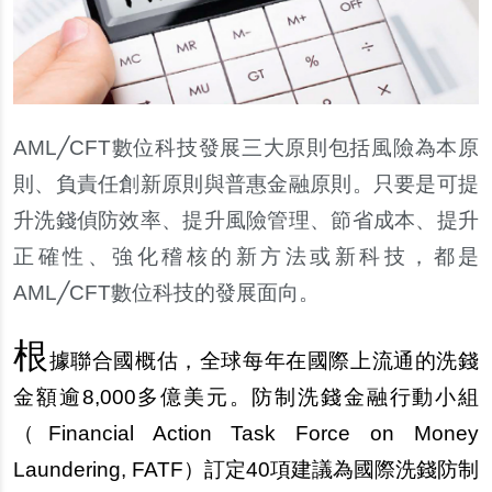
AML
╱CFT數位科技發展三大原則包括風險為本原
則、負責任創新原則與普惠金融原則。只要是可提
升洗錢偵防效率、提升風險管理、節省成本、提升
正確性、強化稽核的新方法或新科技，都是
AML╱CFT數位科技的發展面向。
根
據聯合國概估，全球
每
年在國際上流通的洗錢
金額逾8,000多億美元。防制洗錢金融行動小組
（Financial Action Task Force on Money
Laundering, FATF）訂定40項建議為國際洗錢防制