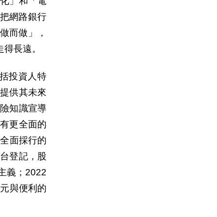
化」和「電
把網路銀行
做而做」，
走得長遠。
括投資人特
提供其未來
險知識宣導
向有更全面的
而全面採行的
平台登記，股
主義；
2022
多元與便利的