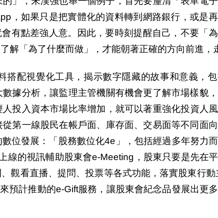
來的」，朱漢強也舉一個例子，首先要釐清「表單電子
pp
，如果只是把實體化的資料轉到網路銀行，或是再
就會有點差強人意。因此，要時刻提醒自己，不要「為
要了解「為了什麼而做」，才能朝著正確的方向前進，
料搭配視覺化工具，
揭
示數字隱藏的故事和意義，包
大數據分析，讓監理主管機關有機會更了解市場樣貌，
輕人投入資本市場比率增加，就可以著重強化投資人風
接從第一線股民在帳
戶
面、庫存面、交易面等不同面
的數位發展：「股務數位化
4e
」，包括經過多年努力
上線的視訊輔助股東會
e-Meeting
，股東只要是先在
到、觀看直播、提問、投票等各式功能，落實股東行動
來預計推動的
e-Gift
服務，讓股東會紀念品發展出更