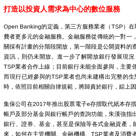
打造以投資人需求為中心的數位服務
Open Banking
的定義，第三方服務業者（
TSP
）在
費者更多元的金融服務。金融服務從傳統的一對一
關採有計畫的分階段開放，第一階段是公開資料的
資訊，則仍未開放。進一
步
了解開放銀行發展現況
TSP
業者合作上線；目前銀行未能全面參與，主要
而現行已經參與的
TSP
業者也尚未建構出完整的生
時，依照目前相關自律規範，將歸責於銀行，綜上
集保公司在
2017
年推出股票電子
e
存摺取代紙本存
帳
戶
及部分基金與銀行帳
戶
的
查
詢功能，朱漢強指
銀行、證券、基金，甚至是保險等各式金融資
產
，
來，如何在主管機關、金融機構、
TSP
業者及消費