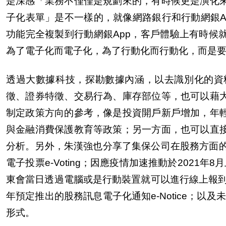
是深感「業務不僅僅是規劃來的，有時候更是演化
子化表單」是不一樣的，就像網路銀行和行動網銀
A
功能完全複製到行動網銀
App
，客
戶
體驗上有時候
為了電子化而電子化，為了行動化而行動化，而是
透過大數據科技，探勘數據
內
涵，以去識別化的資
徵
、證券特
徵
、交易行為、庫存部位等，也可以藉
制定政策方向的參考，像是投資開
戶
新
戶
增加，年
與金融消費保護教育等政策；
另
一方面，也可以直
分析。
另
外，朱漢強也分享了集保公司在股務方面
電子投票
e-Voting
；因應疫情加速推動於
2021
年
8
月
東會當日透過電腦或是行動裝置就可以進行線上報
年預定推出的股務訊息電子化通知
e-Notice
；以及未
形式。