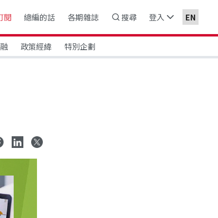
訂閱
總編的話
各期雜誌
搜尋
登入
EN
金融
政策經緯
特別企劃