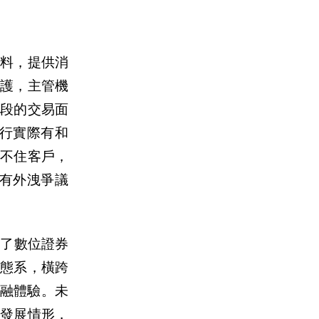
資料，提供消
護，主管機
階段的交易面
行實際有和
留不住客
戶
，
有外洩爭議
合了數位證券
生態系，橫跨
融體驗。未
發展情形，