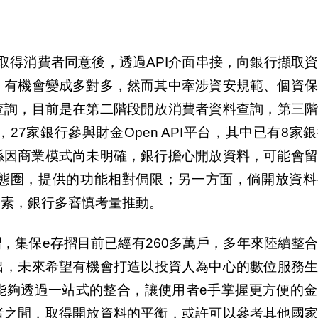
取得消費者同意後，透過
API
介面串接，向銀行
擷
取
，有機會變成多對多，然而其中牽
涉
資安規範、個資保
查
詢，目前是在第二階段開放消費者資料
查
詢，第三
，
27
家銀行參與財金
Open API
平台，其中已有
8
家銀
係因商業模式尚未明確，銀行擔心開放資料，可能會
態圈，提供的功能相對
侷
限；
另
一方面，
倘
開放資料
因素，銀行多審慎考量推動。
摺，集保
e
存摺目前已經有
260
多萬
戶
，多年來陸續整
出，未來希望有機會打造以投資人為中心的數位服務
能
夠
透過一站式的整合，讓使用者
e
手掌握更方便的金
者之間，取得開放資料的平衡，或許可以參考其他國家