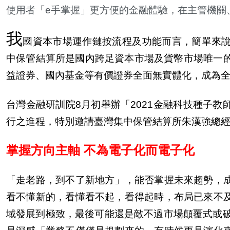
使用者「
e
手掌握」更方便的金融體驗，在主管機關
我
國資本市場運作鏈按流程及功能而言，簡單來
中保管結算所是國
內
跨足資本市場及貨幣市場唯一
益證券、國
內
基金等有價證券全面無實體化，成為
台灣金融研訓院
8
月初舉
辦
「
2021
金融科技種子教
行之進程，特別邀請臺灣集中保管結算所朱漢強總
掌握方向主軸 不為電子化而電子化
「走老路，到不了新地方」，能否掌握未來趨勢，
看不
懂
新的，看
懂
看不起，看得起時，布局已來不
域發展到極致，最後可能還是敵不過市場顛覆式或