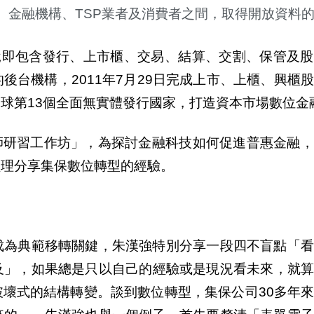
、金融機構、
TSP
業者及消費者之間，取得開放資料
說
即包含發行、上市櫃、交易、結算、交割、保管及股
的後台機構，
2011
年
7
月
29
日完成上市、上櫃、興櫃
全球第
13
個全面無實體發行國家，打造資本市場數位金
師研習工作坊」，為探討金融科技如何促進普惠金融，
經理分享集保數位轉型的經驗。
成為典範移轉關鍵，朱漢強特別分享一段四不盲點「看
及」，如果總是只以自己的經驗或是現況看未來，就算
破壞式的結構轉變。談到數位轉型，集保公司
30
多年