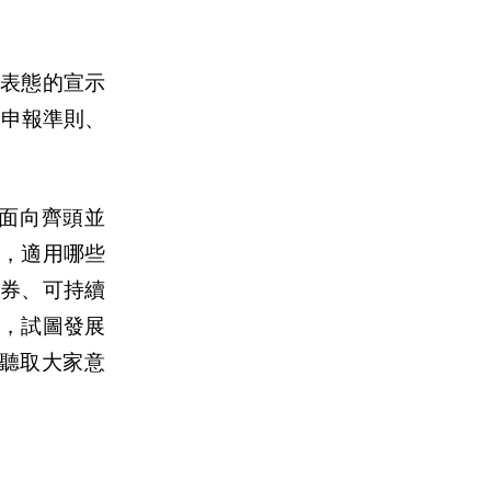
自表態的宣示
C申報準則、
面向齊頭並
的，適用哪些
券、可持續
，試圖發展
聽取大家意