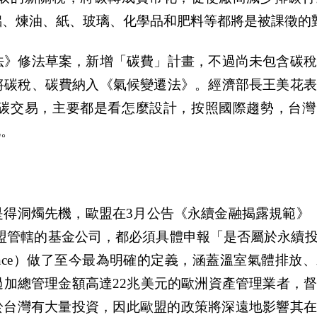
、鋁、煉油、紙、玻璃、化學品和肥料等都將是被課徵的
法》修法草案，新增「碳費」計畫，不過尚未包含碳稅
將碳稅、碳費納入《氣候變遷法》。經濟部長王美花表
碳交易，主要都是看怎麼設計，按照國際趨勢，台灣
化。
燭先機，歐盟在3月公告《永續金融揭露規範》（Susta
FDR），要求所有歐盟管轄的基金公司，都必須具體申報「是否屬於永
, Governance）做了至今最為明確的定義，涵蓋溫室氣體排
加總管理金額高達22兆美元的歐洲資產管理業者，
於台灣有大量投資，因此歐盟的政策將深遠地影響其