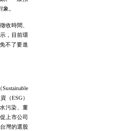
對象。
徵收時間、
示，目前環
免不了要進
inable
續投資（ESG）
放、水污染、董
督促上市公司
在台灣的選股