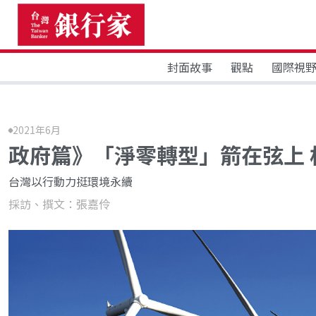
封面故事
觀點
國際視
2021年6月
政府篇》「淨零轉型」箭在弦上 
台灣以行動力挺環境永續
採訪、撰文：張嘉伶