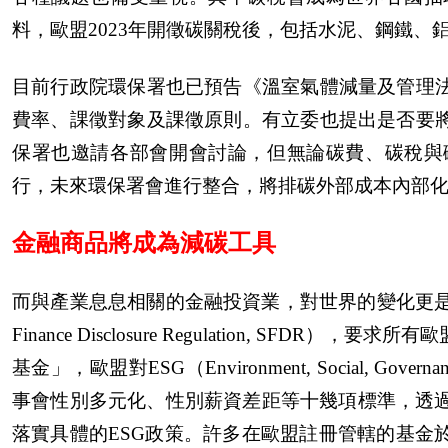
料，歐盟2023年開徵碳關稅後，包括水泥、鋼鐵
目前行政院環保署也已預告《溫室氣體減量及管理
費率、課徵對象及課徵原則。有立委也提出是否要
保署也邀請各部會開會討論，但無論碳費、碳稅與
行，未來環保署會進行整合，將排碳外部成本內部
金融商品將成為減碳工具
而與產業息息相關的金融投資業，對世界的變化更是得洞
Finance Disclosure Regulation, S
基金」，歐盟對ESG（Environment, Social
事會性別多元化、性別薪資差距等十幾項標準，透過
落實具體的ESG政策。許多在歐盟註冊管轄的基金