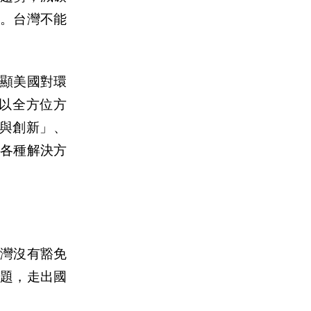
。台灣不能
顯美國對環
以全方位方
與創新」、
各種解決方
灣沒有豁免
題，走出國