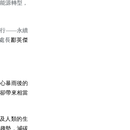
的能源轉型，
同行――永續
處長
酈英傑
心暴雨後的
卻帶來相當
及人類的生
趨勢，減碳