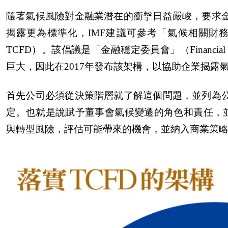
隨著氣候風險對金融業潛在的衝擊日益嚴峻，要求
揭露更為標準化，IMF建議可參考「氣候相關財務揭露建議書」（Task F
TCFD）。該倡議是「金融穩定委員會」（Financial
巨大，因此在2017年發布該架構，以協助企業揭
首先公司必須從決策階層就了解這個問題，並列為
定。也就是說賦予董事會氣候變遷的角色和責任，並
與轉型風險，評估可能帶來的機會，並納入商業策