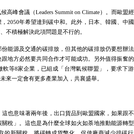
（Leaders Summit on Climate）。而歐
目標，2050年希望達到碳中和。此外，日本、韓國、中
對、不積極解決此項問題是不行的。
部份能源及交通的碳排放，但其他的碳排放仍要想辦法
央跟地方必然要共同合作才可能成功。另外值得振奮的
微軟等8家企業，已組成「台灣氣候聯盟」，要求下游
，未來一定會有更多產業加入，共襄盛舉。
稅，這也意味著兩年後，出口貨品到歐盟國家，如果跟
碳關稅」。這也是為什麼全球如火如荼地推動能源轉型
取的新關稅，將碳轉成貨幣化，促使廠商減少排碳行