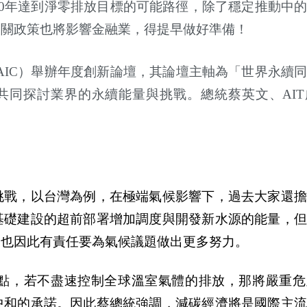
50年達到淨零排放目標的可能路徑，除了穩定推動中
相關政策也將影響金融業，得提早做好準備！
AIC）舉辦年度創新論壇，其論壇主軸為「世界永續
共同探討業界的永續能量與挑戰。總統蔡英文、AIT
挑戰，以台灣為例，在極端氣候影響下，過去大家還擔
基礎建設的超前部署增加調度與開發新水源的能量，但
，也因此有責任要為氣候議題做出更多努力。
點，若不盡速控制全球溫室氣體的排放，那將嚴重危
中和的承諾。因此蔡總統強調，減碳經濟將是國際主流