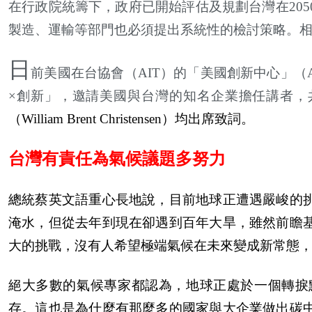
在行政院統籌下，政府已開始評估及規劃台灣在20
製造、運輸等部門也必須提出系統性的檢討策略。
日
前美國在台協會（AIT）的「美國創新中心」（
×創新」，邀請美國與台灣的知名企業擔任講者，
（William Brent Christensen）均出席致詞。
台灣有責任為氣候議題多努力
總統蔡英文語重心長地說，目前地球正遭遇嚴峻的
淹水，但從去年到現在卻遇到百年大旱，雖然前瞻
大的挑戰，沒有人希望極端氣候在未來變成新常態
絕大多數的氣候專家都認為，地球正處於一個轉捩
存。這也是為什麼有那麼多的國家與大企業做出碳