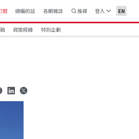
訂閱
總編的話
各期雜誌
搜尋
登入
EN
金融
政策經緯
特別企劃