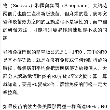
物（Sinovac）和國藥集團（Sinopharm）大約花
兩個月也能生
產
出新版疫苗。但麻煩的是，病毒突
變和疫苗效力之間的互動過程不是線性的，而中國
的研發方法，可能特別容易
碰
到速度
趕
不及的問
題。
群體免疫門檻的簡單版公式是1－1/R0，其中的R0
是基本傳染數，就是在沒有免疫或任何預防措施的
時候，
每
個病例平均會把該疾病傳染給幾個人。大
部分人認為武漢肺炎的R0介於2至3之間；算一算
就知道，要是R0變成2倍，群體免疫的門檻一定大
幅拉高。
如果疫苗的效力像美國那兩種一樣高達95%，R0