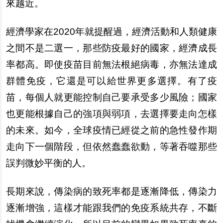
來越近。
經濟學家在2020年就提醒過，經濟活動和人類健康
之間不是二選一，那些防疫最好的國家，經濟成長
率都高。即使疫苗目前無法根
絕
病毒，亦無法達成
群體免疫，它還是可以給世界更多選擇。有了疫
苗，
每
個人就更能控制自己要承受多少風險；國家
也更能根據自己的強項與弱項，去選擇要走向怎樣
的未來。如今，全球疫情已經從之前的急性發作期
走向下一個階段，但依然蠢蠢欲動，等著
吞
噬那些
誤判微妙平衡的人。
長期來
說
，傳染病的致死率都是逐漸降低，傳染力
逐漸增強，這樣才能跟我們的免疫系統共存，不斷