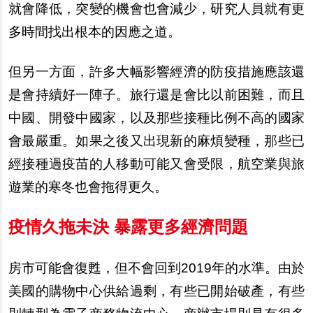
就會降低，突變的機會也會減少，研究人員就有更
多時間找出根本的因應之道。
但
另
一方面，許多大幅影響經濟的防疫措施應該還
是會持續好一陣子。旅行還是會比以前困難，而且
中國、開發中國家，以及那些接種比例不高的國家
會最嚴重。如果之後又出現新的麻煩變種，那些已
經接種過疫苗的人移動可能又會受限，航空業與旅
遊業的寒冬也會
拖
得更久。
疫情久
拖
未決 暴露更多經濟問題
房市可能會復甦，但不會回到2019年的水準。由於
美國的購物中心供給過剩，有些已開始破
產
，有些