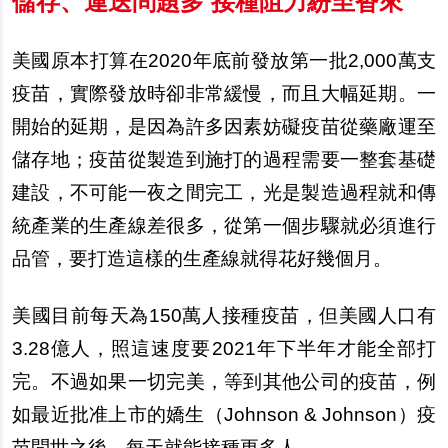
儲存、運送問題多 接種阻力紛至沓來
美國原本打算在2020年底前發放第一批2,000萬支
疫苗，實際發放時卻非常緩慢，而且大幅延期。一
開始的延期，是因為許多因素妨礙疫苗從藥廠運至
儲存地；疫苗從製造到施打的過程需要一整套基礎
建設，不可能一夜之間完工，光是製造過程就和傳
統
產
業的生
產
線差很多，從第一個
步
驟就必須進行
品管，要打造這樣的生
產
線就得花好幾個月。
美國目前
每
天為150萬人接種疫苗，但美國人口有
3.28億人，照這速度要2021年下半年才能全部打
完。不過如果一切完美，等到其他公司的疫苗，例
如最近批准上市的嬌生（Johnson & Johnson）疫
苗問世之後，
每
天就能接種更多人。