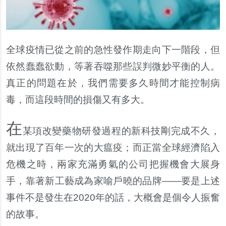
全球疫情已從之前的急性發作期走向下一階段，但
依然蠢蠢欲動，等著
吞
噬那些誤判微妙平衡的人。
真正的問題在於，我們需要多久時間才能控制病
毒，而這段時間的損傷又有多大。
在
某項改變藥物研發過程的新科技剛完成不久，
就出現了百年一次的大瘟疫；而正當全球經濟陷入
危機之時，兩家充滿勇氣的公司把握機會大展身
手，靠著新工藝成為家
喻戶
曉的品牌――要是上述
事件不是發生在2020年的話，大概會是個令人振奮
的故事。