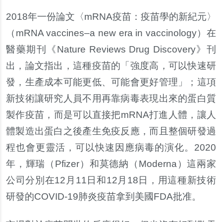
2018
年一
份
論文〈mRNA疫苗：疫苗學的新紀元〉
（mRNA vaccines–a new era in vaccinology）在
醫藥期刊《Nature Reviews Drug Discovery》刊
出，論文指出，這種疫苗的「強度高，可以快速研
發，生
產
成本可能更低、可能會更好管理」；這項
新技術讓研究人員不用再靠病毒表現出來的蛋白質
製作疫苗，而是可以直接把mRNA打進人體，讓人
體製造出蛋白之後
產
生免疫反應，而且整個研發過
程也會更靈活，可以快速因應病毒的演化。2020
年，輝瑞（Pfizer）和莫德納（Moderna）這兩家
公司分別在12月11日和12月18日，用這種新技術
研發的COVID-19肺炎疫苗拿到美國FDA批准。