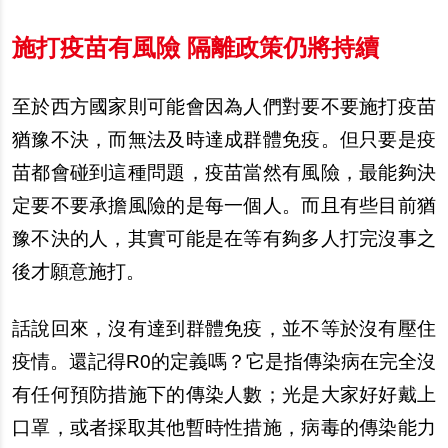
施打疫苗有風險 隔離政策仍將持續
至於西方國家則可能會因為人們對要不要施打疫苗
猶豫不決，而無法及時達成群體免疫。但只要是疫
苗都會
碰
到這種問題，疫苗當然有風險，最能
夠
決
定要不要承擔風險的是
每
一個人。而且有些目前猶
豫不決的人，其實可能是在等有
夠
多人打完沒事之
後才願意施打。
話
說
回來，沒有達到群體免疫，並不等於沒有壓住
疫情。還記得R0的定義
嗎
？它是指傳染病在完全沒
有任何預防措施下的傳染人數；光是大家好好戴上
口罩，或者採取其他暫時性措施，病毒的傳染能力