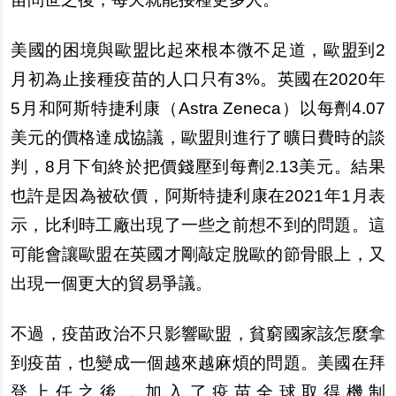
美國的困境與歐盟比起來根本微不足道，歐盟到2
月初為止接種疫苗的人口只有3%。英國在2020年
5月和阿斯特捷利康（Astra Zeneca）以
每
劑4.07
美元的價格達成協議，歐盟則進行了曠日費時的談
判，8月下旬終於把價錢壓到
每
劑2.13美元。結果
也許是因為被
砍
價，阿斯特捷利康在2021年1月表
示，比利時工廠出現了一些之前想不到的問題。這
可能會讓歐盟在英國才剛敲定
脫
歐的節骨眼上，又
出現一個更大的貿易爭議。
不過，疫苗政治不只影響歐盟，貧窮國家該怎麼拿
到疫苗，也變成一個越來越麻煩的問題。美國在拜
登上任之後，加入了疫苗全球取得機制