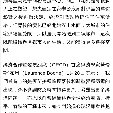
則轉型為電子商務物流中心。商
辦
市場則是有很多
人正在觀望，想先確定在家
辦
公浪潮對供需的整體
影響之後再做決定。經濟刺激政策
撐
住了住宅價
格，但背後的變化已經開始浮出水面，大城市的住
宅供給量受限，所以居民開始搬到二線城市，這樣
既能繼續過著都市人的生活，又能獲得更多選擇空
間。
經濟合作
暨
發展組織（OECD）首席經濟學家勞倫
斯˙布恩（Laurence Boone）1月28日表示：「我
們最關心的是疫苗接種進度落後和新型變種病毒的
出現，會不會讓防疫時間
拖
得更久，暴露出更多經
濟問題。」布恩以前曾經簡述過全球經濟看漲、持
平、看跌的三種未來，如今開始擔心現況離看跌越