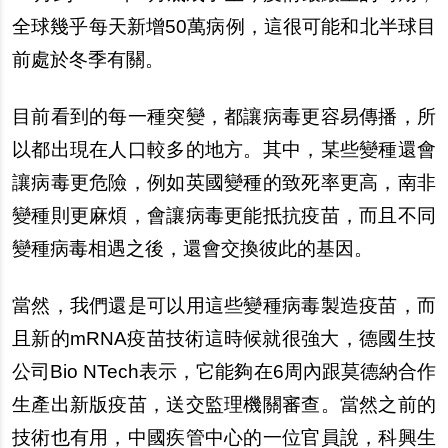
全球幾乎
每
天新增50萬病例，這很可能和北半球目
前處於冬季有關。
目前看到的
每
一種突變，都讓病毒更容易傳播，所
以都出現在人口較多的地方。其中，某些變種還會
讓病毒更危險，例如英國變種的致死率更高，南非
變種則更麻煩，會讓病毒更能抵抗疫苗，而且不同
變種病毒相遇之後，還會交換彼此的基因。
當然，我們還是可以用這些變種病毒製造疫苗，而
且新的mRNA疫苗技術這時候就很強大，德國生技
公司Bio NTech表示，它能
夠
在6周
內
跟莫德納合作
生
產
出新版疫苗，送交監理機關審
查
。當然之前的
技術也有用，中國疾管中心的一位官員
說
，科興生