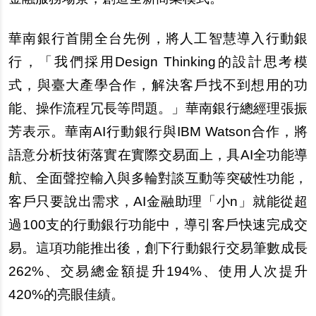
華南銀行首開全台先例，將人工智慧導入行動銀
行，「我們採用Design Thinking的設計思考模
式，與臺大
產
學合作，解決客
戶
找不到想用的功
能、操作流程冗長等問題。」華南銀行總經理張振
芳表示。華南AI行動銀行與IBM Watson合作，將
語意分析技術落實在實際交易面上，具AI全功能導
航、全面聲控輸入與多輪對談互動等突破性功能，
客
戶
只要
說
出需求，AI金融助理「小n」就能從超
過100支的行動銀行功能中，導引客
戶
快速完成交
易。這項功能推出後，創下行動銀行交易筆數成長
262%、交易總金額提升194%、使用人次提升
420%的亮眼佳績。