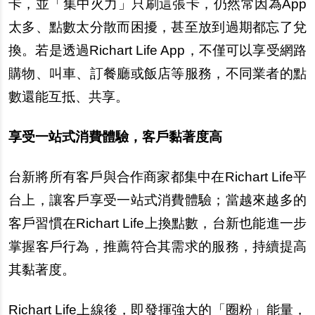
卡
，並「集中火力」只刷這張
卡
，仍然常因為App
太多、點數太分散而困擾，甚至放到過期都忘了兌
換。若是透過Richart Life App，不僅可以享受網路
購物、叫車、訂餐廳或飯店等服務，不同業者的點
數還能互抵、共享。
享受一站式消費體驗，客
戶
黏著度高
台新將所有客
戶
與合作商家都集中在Richart Life平
台上，讓客
戶
享受一站式消費體驗；當越來越多的
客
戶
習慣在Richart Life上換點數，台新也能進一
步
掌握客
戶
行為，推薦符合其需求的服務，持續提高
其黏著度。
Richart Life
上線後，即發揮強大的「圈粉」能量，