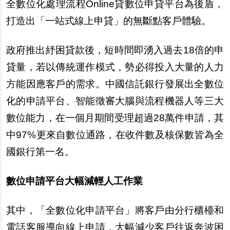
全數位化處理流程Online貸數位申貸平台為後盾，
打造出「一站式線上申貸」的無斷點客
戶
體驗。
政府推出
紓
困貸款後，短時間即湧入過去18倍的申
貸量，若以傳統運作模式，勢必得投入大量的人力
方能因應客
戶
的需求。中國信託銀行發展出全數位
化的申請平台、智能
徵
審大腦與流程機器人等三大
數位能力，在一個月期間受理超過28萬件申請，其
中97%更來自數位通路，在收件數及核保數皆為全
國銀行第一名。
數位申請平台大幅減輕人工作業
其中，「全數位化申請平台」將客
戶
由分行櫃
檯
和
電話客服導向線上申請，大幅減少客
戶
往返奔波困