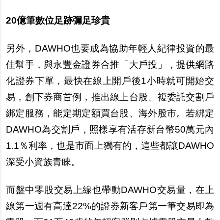
20
億筆數位足跡彌足珍貴
另
外，DAWHO也要成為協助年輕人紀律投資的最
佳
幫
手，與永豐金證券合推「大
戶
投」，提供網路
化證券下單，最快在線上開
戶
後1小時就可開始交
易，創下券商首例，推出線上台股、複委託交割
戶
綁
定服務，能定期定額買台股、海外股市。若
綁
定
DAWHO為交割
戶
，照樣享有活存新台幣50萬元
內
1.1
％利率，也是市面上獨有的，這些都讓DAWHO
深受小資族青
睞
。
而盤中零股交易上線也帶動DAWHO交易量，在上
線第一週有高達22%的證券新客
戶
第一筆交易即為