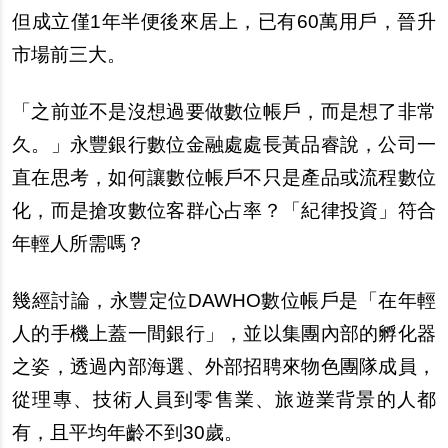
但成立僅1年半便後來居上，已有60萬用
戶
，晉升
市場前三大。
「之前並不是沒想過要做數位帳
戶
，而是想了非常
久。」永豐銀行數位金融處處長
黃
品睿
說
，公司一
直在思考，如何讓數位帳
戶
不只是
產
品或流程數位
化，而是搶攻數位客群心占率？「紀律投資」符合
年輕人所需
嗎
？
幾經討論，永豐定位DAWHO數位帳
戶
是「在年輕
人的手機上蓋一間銀行」，並以集團
內
部的孵化器
之姿，透過
內
部海選、外部招聘來物色團隊成員，
從理專、技術人員到零售業、旅遊業背景的人都
有，且平均年齡不到30
歲
。