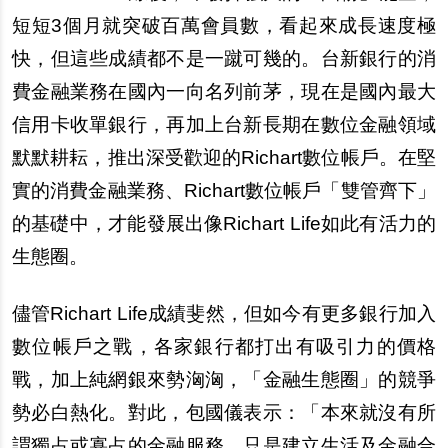
短短3個月就突破百萬會員數，看起來成長速度極
快，但這些成績都不是一蹴可幾的。台新銀行的消
費金融業務在國
內
一向名列前茅，現在是國
內
最大
信用
卡
收單銀行，再加上台新長期在數位金融領域
默默耕耘，推出深受歡迎的Richart數位帳
戶
。在堅
實的消費金融業務、Richart數位帳
戶
「雙管齊下」
的基礎中，才能發展出像Richart Life如此有活力的
生態圈。
儘管Richart Life成績斐然，但如今有更多銀行加入
數位帳
戶
之戰，各家銀行都打出有吸引力的價格
戰，加上純網銀來勢洶洶，「金融生態圈」的競爭
勢必白熱化。對此，包國儀表示：「本來就沒有所
謂獨占或寡占的金融服務，只是建立生活及金融合