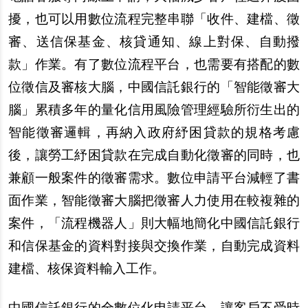
擾，也可以用數位流程完整串聯「收件、建
檔
、
徵
審、送信保基金、核貸通知、線上對保、自動撥
款」作業。有了數位流程平台，也需要有搭配的數
位
徵
信及審核大腦，中國信託銀行的「智能
徵
審大
腦」累積多年的量化信用風險管理經驗所衍生出的
智能
徵
審邏輯，再納入政府
紓
困貸款的規格考慮
後，讓勞工
紓
困貸款在完成自動化
徵
審的同時，也
兼顧一般案件的
徵
審需求。數位申請平台減輕了書
面作業，智能
徵
審大腦把
徵
審人力使用在較複雜的
案件，「流程機器人」則大幅地簡化中國信託銀行
和信保基金的資料對接與交換作業，自動完成資料
建
檔
、核保資料輸入工作。
中國信託銀行的全數位化申請平台，讓客
戶
不受時