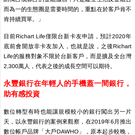
而為一的生態圈是需要時間的，重點在於客
戶
肯不
肯持續買單。」
目前Richart Life僅限台新
卡
友申請，預計2020年
底前會開放非
卡
友加入，也就是
說
，之後Richart
Life的服務對象不限於台新客
戶
，而是擴及全台灣
2,300萬人，代表之後的成長空間可以期待。
永豐銀行在年輕人的手機蓋一間銀行，
助有感投資
數位轉型有時也能讓規模較小的銀行闖出
另
一片
天，以永豐銀行的案例來觀察，在2019年6月推出
數位帳
戶
品牌「大
戶
DAWHO
」，原本起
步
較
晚
，