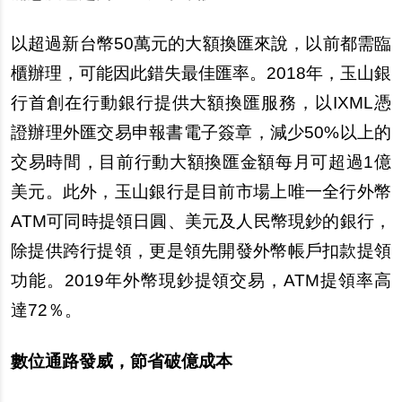
以超過新台幣50萬元的大額換匯來
說
，以前都需臨
櫃
辦
理，可能因此錯失最佳匯率。2018年，玉山銀
行首創在行動銀行提供大額換匯服務，以IXML憑
證
辦
理外匯交易申報書電子簽章，減少50%以上的
交易時間，目前行動大額換匯金額
每
月可超過1億
美元。此外，玉山銀行是目前市場上唯一全行外幣
ATM可同時提領日圓、美元及人民幣現鈔的銀行，
除提供跨行提領，更是領先開發外幣帳
戶
扣款提領
功能。2019年外幣現鈔提領交易，ATM提領率高
達72％。
數位通路發威，節省破億成本