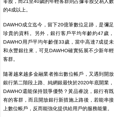
零股，而21至40
歲
的年輕客群則占據零股交易人數
的4成以上。
DAWHO
成立迄今，留下20億筆數位足跡，是彌足
珍貴的資料。
另
外，銀行客
戶
平均年齡約47
歲
，
DAWHO用
戶
平均年齡僅33
歲
，當中高達7成從未
和永豐銀往來，可見DAWHO確實拓展不少新年輕
客群。
隨著越來越多金融業者推出數位帳
戶
，又遇到開放
銀行第二階段上路、純網銀最快於2020年底開業，
DAWHO還能保持競爭優勢？
黃
品睿
說
，銀行有既
有的客群，而且開放銀行新措施上路後，若能串接
上數位帳
戶
，反而能強化提供給用
戶
的服務能量。