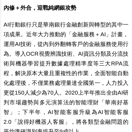
內
修＋外合，迎戰純網銀攻勢
AI
行動銀行只是華南銀行金融創新與轉型的其中一
項成果。近年大力推動的「金融服務＋AI」計畫，
運用AI技術，從
內
到外翻轉客
戶
的金融服務使用行
為。導入OCR視覺辨識技術、AI資訊分類及分流技
術與機器學習提升數據處理精準度等三大RPA流
程，解決原本大量且重複性的作業，全面智能自動
化處理後，不僅業務處理量達全國第一，人力投入
更從150人減少為70人。2020上半年推出全由AI研
判市場趨勢與多元演算法的智能理財「華南好基
智」；下半年，AI智能客服升級為AI智能客服
2.0「
說
得好機器人客服」，將各類型金融問題的
平均準確識別率提升至9成以上。