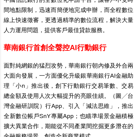
間地點限制，迅速而簡便地完成申
辦
，而全程數位
線上快速
徵
審，更透過精準的數位流程，解決大量
人力運用問題，提供客
戶
最佳貸款服務。
華南銀行首創全聲控AI行動銀行
面對純網銀的猛烈攻勢，華南銀行朝
內
修及外合兩
大面向發展，一方面優化升級銀
華南銀行AI金融助
理「小n」推出後，創下行動銀行交易筆數、交易
總金額及使用人次大幅提升的亮眼佳績。（圖╱台
灣金融研訓院）
行App、引入「減法思維」，推出
全新數位帳
戶
SnY
專屬App；也
瞄
準場景金融積極
擴大異業合作，期能從不同
產
業間
挖
掘更多潛在的
金融服務場景，創造全新商業模式。