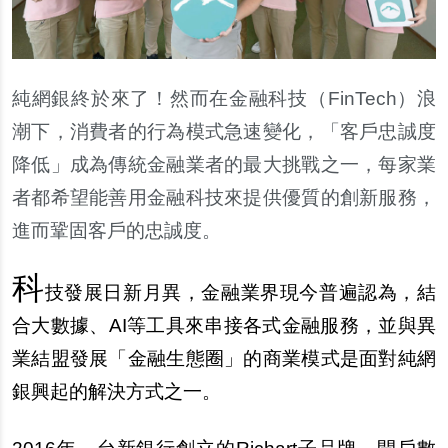
純網銀終於來了！然而在金融科技（FinTech）浪
潮下，消費者的行為模式急速變化，「客
戶
忠誠度
降低」成為傳統金融業者的最大挑戰之一，
每
家業
者都希望能善用金融科技來提供優質的創新服務，
進而鞏固客
戶
的忠誠度。
科
技發展日新月異，金融業界現今普遍認為，結
合大數據、AI等工具來串接各式金融服務，並與異
業結盟發展「金融生態圈」的商業模式是面對純網
銀興起的解決方式之一。