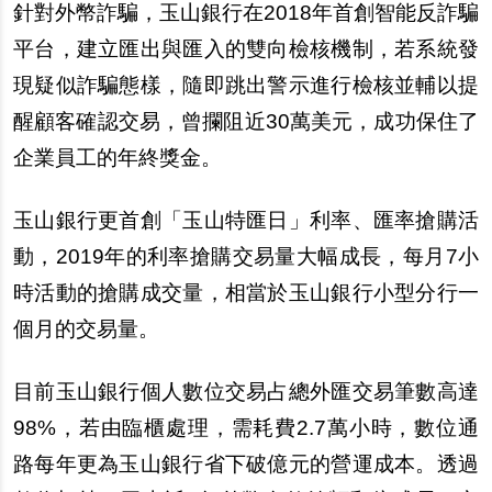
針對外幣詐騙，玉山銀行在2018年首創智能反詐騙
平台，建立匯出與匯入的雙向檢核機制，若系統發
現疑似詐騙態樣，隨即跳出警示進行檢核並輔以提
醒顧客確認交易，曾
攔
阻近30萬美元，成功保住了
企業員工的年終獎金。
玉山銀行更首創「玉山特匯日」利率、匯率搶購活
動，2019年的利率搶購交易量大幅成長，
每
月7小
時活動的搶購成交量，相當於玉山銀行小型分行一
個月的交易量。
目前玉山銀行個人數位交易占總外匯交易筆數高達
98%，若由臨櫃處理，需耗費2.7萬小時，數位通
路
每
年更為玉山銀行省下破億元的營運成本。透過