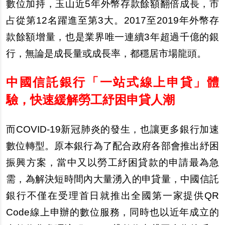
數位加持，玉山近5年外幣存款餘額翻倍成長，市
占從第12名躍進至第3大。2017至2019年外幣存
款餘額增量，也是業界唯一連續3年超過千億的銀
行，無論是成長量或成長率，都穩居市場龍頭。
中國信託銀行「一站式線上申貸」體
驗，快速緩解勞工紓困申貸人潮
而COVID-19新冠肺炎的發生，也讓更多銀行加速
數位轉型。原本銀行為了配合政府各部會推出
紓
困
振興方案，當中又以勞工
紓
困貸款的申請最為急
需，為解決短時間
內
大量湧入的申貸量，中國信託
銀行不僅在受理首日就推出全國第一家提供QR
Code線上申
辦
的數位服務，同時也以近年成立的