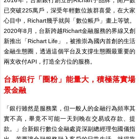
2016
年，台新銀行創立的Richart子品牌，開
戶
數
已突破225萬
戶
，深受年輕數位族群喜愛，在大家
心目中，Richart幾乎就與「數位帳
戶
」畫上等號。
2020年8月，台新跨越Richart金融服務的界線又創
新推出「Richart Life」，被推崇為國
內
首創的生活
金融生態圈，透過這個平台及支
撐
生態圈最重要的
兩支收付API，打造全方位的服務。
台新銀行「圈粉」能量大，積極落實場
景金融
「銀行雖然是服務業，但一般人的金融行為頻率其
實不高，畢竟不可能一天到
晚
在交易或存款、提
款。」台新銀行數位金融處資深副總經理包國儀指