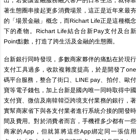
出，若要讓金融服務融入客
戶
的日常生活，就得靠
著生態圈串接起更多消費場景，這正是近年來最
夯
的「場景金融」概念，而Richart Life正是這種概念
下的
產
物。Richart Life結合台新Pay支付及台新
Point點數，打造了跨生活及金融的生態圈。
台新銀行同時發現，多數商家夥伴的痛點在於現行
支付工具過多，收款複雜度提高，於是開發了one
碼平台服務，整合了街口、LINE pay、拍付、歐付
寶等電子錢包，加上台新是國
內
唯一同時取得中國
支付寶、微信及南韓韓亞跨境支付業務的銀行，著
實
幫
商家省下與各支付業者進行系統介接的開發時
間及費用。對於消費者而言，手機裡多少都有一些
商家的App，但就算將這些App
綁
定同一張信用