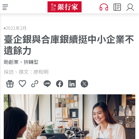
2021年2月
臺企銀與合庫銀續挺中小企業不
遺餘力
助創業、拚轉型
採訪、撰文：廖和明