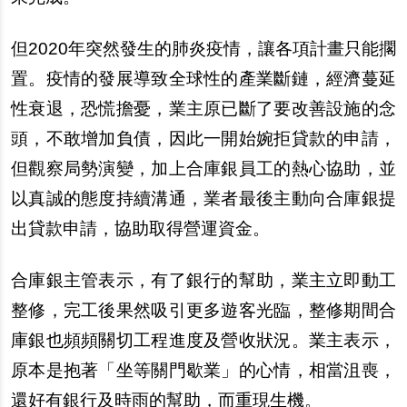
但2020年突然發生的肺炎疫情，讓各項計畫只能擱
置。疫情的發展導致全球性的產業斷鏈，經濟蔓延
性衰退，恐慌擔憂，業主原已斷了要改善設施的念
頭，不敢增加負債，因此一開始婉拒貸款的申請，
但觀察局勢演變，加上合庫銀員工的熱心協助，並
以真誠的態度持續溝通，業者最後主動向合庫銀提
出貸款申請，協助取得營運資金。
合庫銀主管表示，有了銀行的幫助，業主立即動工
整修，完工後果然吸引更多遊客光臨，整修期間合
庫銀也頻頻關切工程進度及營收狀況。業主表示，
原本是抱著「坐等關門歇業」的心情，相當沮喪，
還好有銀行及時雨的幫助，而重現生機。