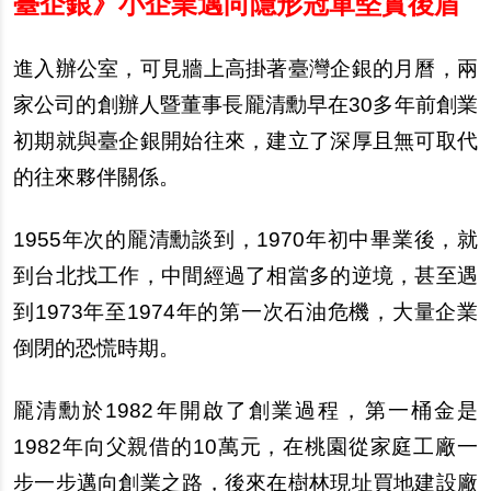
臺企銀》小企業邁向隱形冠軍堅實後盾
進入辦公室，可見牆上高掛著臺灣企銀的月曆，兩
家公司的創辦人暨董事長龎清勳早在30多年前創業
初期就與臺企銀開始往來，建立了深厚且無可取代
的往來夥伴關係。
1955
年次的龎清勳談到，1970年初中畢業後，就
到台北找工作，中間經過了相當多的逆境，甚至遇
到1973年至1974年的第一次石油危機，大量企業
倒閉的恐慌時期。
龎清勳於1982年開啟了創業過程，第一桶金是
1982年向父親借的10萬元，在桃園從家庭工廠一
步一步邁向創業之路，後來在樹林現址買地建設廠