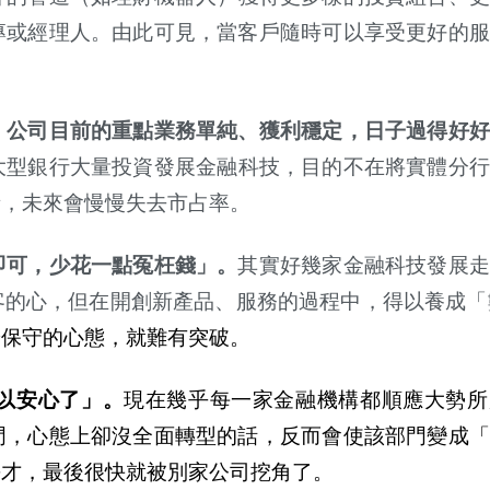
專或經理人。由此可見，當客
戶
隨時可以享受更好的服
，公司目前的重點業務單純、獲利穩定，日子過得好好
大型銀行大量投資發展金融科技，目的不在將實體分
者，未來會慢慢失去市占率。
即可，少花一點冤枉錢」。
其實好幾家金融科技發展走
客的心，但在開創新
產
品、服務的過程中，得以養成「
於保守的心態，就難有突破。
以安心了」。
現在幾乎
每
一家金融機構都順應大勢所
門，心態上卻沒全面轉型的話，反而會使該部門變成「
長才，最後很快就被別家公司
挖
角了。