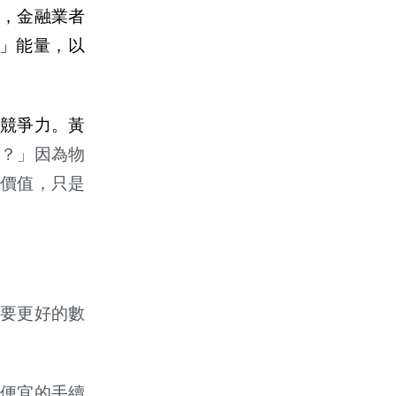
，金融業者
」能量，以
失競爭力。
黃
錢？」因為物
在價
值
，只是
需要更好的數
便宜的手續