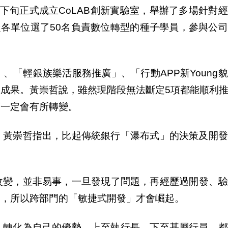
下旬正式成立CoLAB創新實驗室，舉
辦
了多場針對經
從各單位選了50名負責數位轉型的種子學員，參與公
「輕銀族樂活服務推廣」、「行動APP新Young
題成果。
黃
崇哲
說
，雖然現階段無法斷定5項都能順利
度一定會有所轉變。
。
黃
崇哲指出，比起傳統銀行「瀑布式」的決策及開發
改變，並非易事，一旦發現了問題，再經
歷
過開發、
力，所以跨部門的「敏捷式開發」才會崛起。
，轉化為自己的優勢，上至執行長，下至基層行員，都