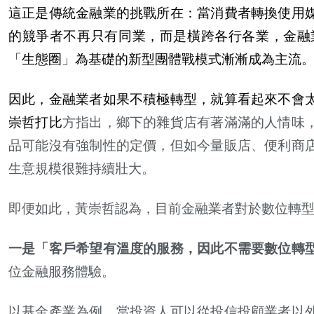
這正是傳統金融業的挑戰所在：當消費者轉換使用
的競爭者不再只有同業，而是橫跨各行各業，金融
「生態圈」為基礎的新型團體戰模式漸漸成為主流
因此，金融業者如果不積極轉型，就算看起來不會
崇哲打比
方指出，
鄉
下的雜貨店有著滿滿的人情味
品可能沒有強制性的定價，但如今量販店、便利商
生意規模很難持續壯大。
即便如此，
黃
崇哲認為，目前金融業者對於數位轉
一是「客
戶
希望有
溫
度的服務，因此不需要數位轉
位金融服務體驗。
以基金
產
業為例，當投資人可以從投信投顧業者以