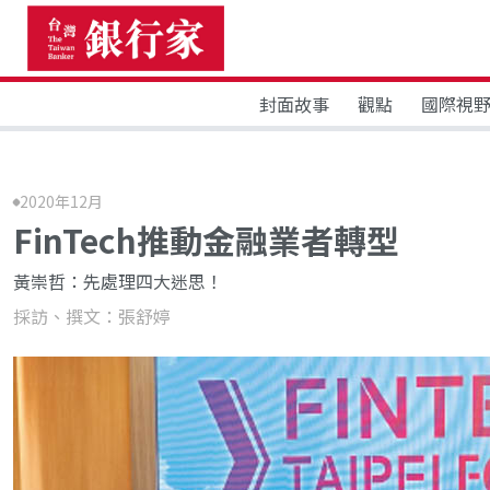
封面故事
觀點
國際視
2020年12月
FinTech推動金融業者轉型
黃崇哲：先處理四大迷思！
採訪、撰文：張舒婷