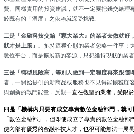
費、同樣實用的投資建議，就不一定要把錢交給理
於既有的「
溫
度」之依賴就深受挑戰。
二是「金融科技交給『家大業大』的業者去做就好
狀
才是上策」。
抱持這種心態的業者忽略一件事：
數位平台，而是擴展新的客源，只想維持現
狀
的業
三是「轉型風險高，等別人做到一定程度再來跟隨
者，一開始提供的新商品或服務也不見得能
擄
獲顧
與創新的戰鬥能量，反觀一
直在觀望的業者，受限
四是「機構
內
只要有成立專責數位金融部門，就可
「數位金融部」，但即使成立了專責的數位金融部
使
內
部有優秀的金融科技人才，也很可能無法一展