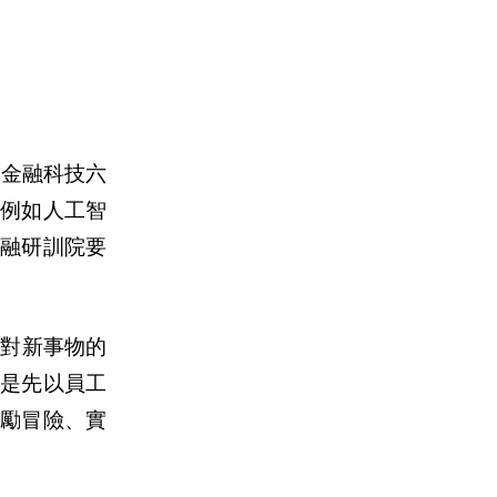
「金融科技六
例如人工智
融研訓院要
在對新事物的
是先以員工
勵冒險、實