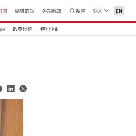
訂閱
總編的話
各期雜誌
搜尋
登入
EN
金融
政策經緯
特別企劃