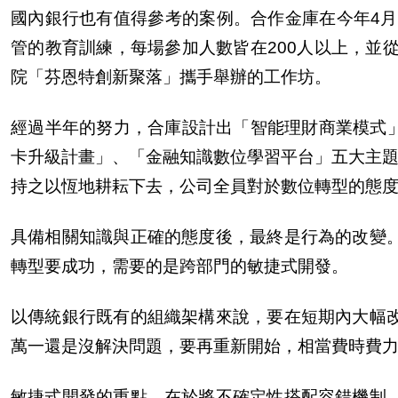
國
內
銀行也有
值
得參考的案例。合作金庫在今年4月
管的教育訓練，
每
場參加人數皆在200人以上，並
院「芬恩特創新聚落」攜手舉
辦
的工作坊。
經過半年的努力，合庫設計出「智能理財商業模式」、
卡
升級計畫」、「金融知識數位學習平台」五大主
持之以恆地耕耘下去，公司全員對於數位轉型的態
具備相關知識與正確的態度後，最終是行為的改變
轉型要成功，需要的是跨部門的敏捷式開發。
以傳統銀行既有的組織架構來
說
，要在短期
內
大幅
萬一還是沒解決問題，要再重新開始，相當費時費
敏捷式開發的重點，在於將不確定性搭配容錯機制