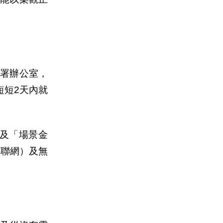
合署
辦
公室，
短短2天
內
就
及「場景金
物聯網）及無