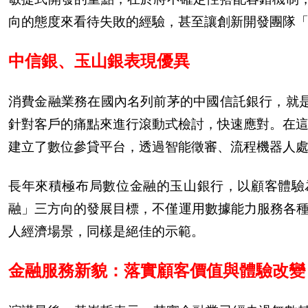
向的態度來看待失敗的經驗，甚至讓創新開發團隊
中信銀、玉山銀表現優異
消費金融業務在國
內
名列前茅的中國信託銀行，就
針對客
戶
的痛點來進行滾動式檢討，快速應對。在這
建立了數位參貸平台，透過智能
徵
審、流程機器人處
長年來積極布局數位金融的玉山銀行，以顧客體驗
融」三方向的發展目標，不僅運用數據能力服務各
人經濟場景，同樣是
絕
佳的示範。
金融服務新貌：落實顧客價
值
與體驗改變