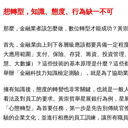
想轉型，知識、態度、行為缺一不可
那麼，金融業者該怎麼做，數位轉型才能成功？
黃
首先，金融業由上到下各層級應該都要具備一定程度
大應用範圍」支付、保險、存貸、籌資、投資管理
慧、大數據）？這些技術的基本原理是什麼？這些
舉
辦
「金融科技力知識檢定測驗」，就是為了協助
擁有知識後，態度的轉變也非常關鍵，也就是一般
看法及對員工的要求。
黃
崇哲舉星展銀行為例，星
「心態轉型」為首要任務，第一
步
是先告別傳統官
驗的企業文化，並進行相應的員工訓練，讓所有職