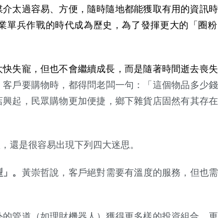
媒介太過容易、方便，隨時隨地都能獲取有用的資訊時
業單兵作戰的時代成為
歷
史，為了發揮更大的「圈粉
。
太快失寵，但也不會繼續成長，而是隨著時間逝去喪
，客
戶
要購物時，都得問老
闆
一句：「這個物品多少
店興起，民
眾
購物更加便捷，
鄉
下雜貨店固然有其存
型，還是很容易出現下列四大迷思。
型」。
黃
崇哲
說
，客
戶絕
對需要有
溫
度的服務，但也
外的管道（如理財機器人）獲得更多樣的投資組合、更