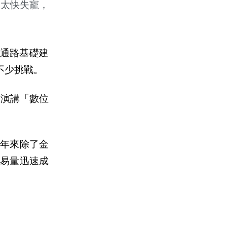
會太快失寵，
通路基礎建
不少挑戰。
題演講「數位
近年來除了金
易量迅速成