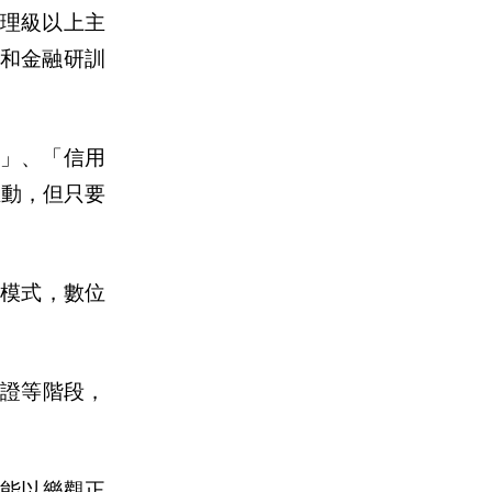
理級以上主
司和金融研訓
貌」、「信用
推動，但只要
模式，數位
驗證等階段，
能以樂觀正