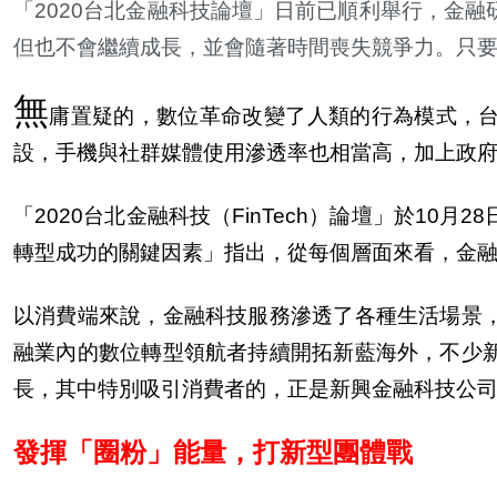
「2020台北金融科技論壇」日前已順利舉行，金融
但也不會繼續成長，並會隨著時間喪失競爭力。只
無
庸置疑的，數位革命改變了人類的行為模式，
設，手機與社群媒體使用滲透率也相當高，加上政
「2020台北金融科技（FinTech）論壇」於10月28
轉型成功的關鍵因素」指出，從
每
個層面來看，金
以消費端來
說
，金融科技服務滲透了各種生活場景
融業
內
的數位轉型領航者持續開拓新藍海外，不少
長，其中特別吸引消費者的，正是新興金融科技公
發揮「圈粉」能量，打新型團體戰