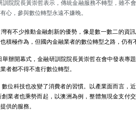
研訓院院長
黃
崇哲表示，傳統金融服務不轉型，雖不
要有心，參與數位轉型永遠不嫌
晚
。
台灣有不少推動金融創新的優勢，像是數一數二的資訊
府也積極作為，但國
內
金融業者的數位轉型之路，仍有
日舉
辦
開幕式，金融研訓院院長
黃
崇哲在會中發表專
融業者都不得不進行數位轉型。
，數位科技也改變了消費者的習慣。以
產
業面而言，
新創業者也乘勢而起，以澳洲為例，整體無現金支付交
司提供的服務。