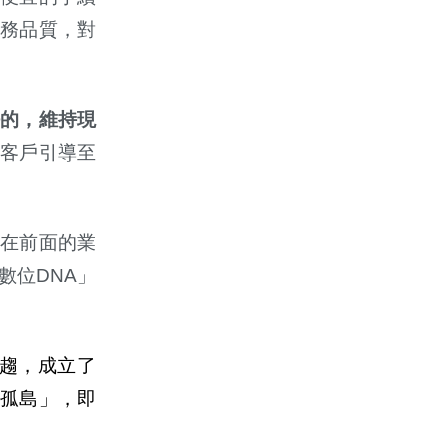
務品質，對
的，維持現
行客
戶
引導至
在前面的業
數位DNA」
趨，成立了
孤島」，即