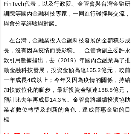
FinTech代表，以及行政院、金管會與台灣金融研
訓院等國
內
金融科技專家，一同進行
碰
撞與交流，
與會分享經驗與對談。
「在台灣，金融業投入金融科技發展的金額穩
步
成
長，沒有因為疫情而受影響。」金管會副主委許永
欽引用數據指出，去（2019）年國
內
金融業為了推
動金融科技發展，投資金額高達165.2億元，較前
一年成長4成以上；今年又因為疫情的關係，持續
加快數位化的
腳步
，最新投資金額達188.8億元，
預計比去年再成長14.3％。金管會將繼續扮演協助
業者數位轉型及創新的角色，達成普惠金融的目
標。