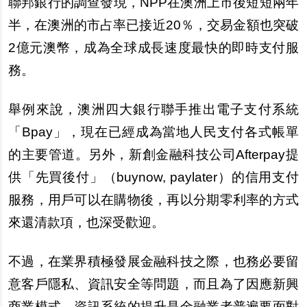
聯邦銀行的調
查
發現，NPP在澳洲上市後短短兩年
半，在澳洲的市占率已接近20％，交易金額也突破
2億元澳幣，成為全球成長速度最快的即時支付服
務。
舉例來
說
，澳洲四大銀行聯手推出電子支付系統
「Bpay」，現在已經成為當地人民支付各式帳單
的主要管道。
另
外，新創金融科技公司Afterpay提
供「先買後付」（buynow, paylater）的信用支付
服務，用
戶
可以在購物後，再以分期零利率的方式
來還清款項，也深受歡迎。
不過，在業界積極發展金融科技之際，也務必要留
意客
戶
隱私、資訊安全等問題，而且為了因應新興
商業模式，資訊系統的提升是金融業者普遍要面對