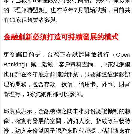
來，已核准8家
產
險公司發行商品。
另
外，保險業
的「理賠聯盟鏈」也在今年7月開始試
辦
，目前共
有11家保險業者參與。
金融創新必須打造可持續發展的模式
更受矚目的是，台灣正在試
辦
開放銀行（Open
Banking）第二階段「客
戶
資料
查
詢」，3家純網銀
也預計在今年底之前陸續開業，只要能透過網銀
辦
理的業務，包含存款、授信、信用
卡
、外匯、財富
管理等，3家純網銀都可以參與。
邱淑貞表示，金融機構之間未來身
份
認證機制的想
像，確實有發展的空間，諸如人臉、指紋等生物特
徵
，納入身
份
雙因子認證來取代密碼，估計將來在