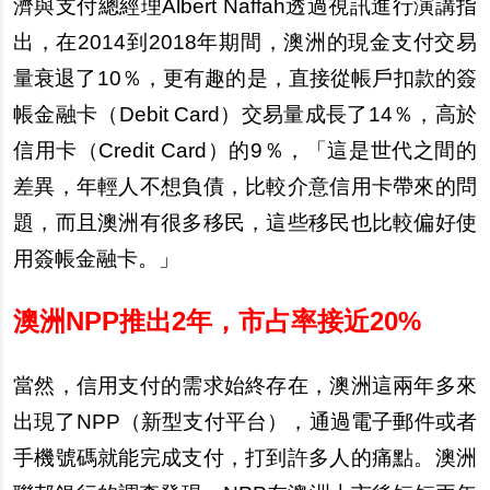
濟與支付總經理Albert Naffah透過視訊進行演講指
出，在2014到2018年期間，澳洲的現金支付交易
量衰退了10％，更有趣的是，直接從帳
戶
扣款的簽
帳金融
卡
（Debit Card）交易量成長了14％，高於
信用
卡
（Credit Card）的9％，「這是世代之間的
差異，年輕人不想負債，比較介意信用
卡
帶來的問
題，而且澳洲有很多移民，這些移民也比較偏好使
用簽帳金融
卡
。」
澳洲NPP推出2年，市占率接近20%
當然，信用支付的需求始終存在，澳洲這兩年多來
出現了NPP（新型支付平台），通過電子郵件或者
手機號碼就能完成支付，打到許多人的痛點。澳洲