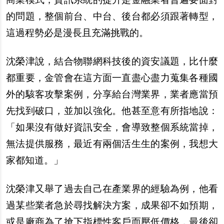
的問題，整個前台、中台、後台都必須跟著轉型，
這過程勢必是漫長且充滿挑戰的。
沈榮津
說
，結合物聯網科技後的資安議題，比什麼
都重要，金管會在這方面一直盡心盡力蒐集各種國
外的駭客攻
擊
案例，分享給台灣業界，業者應當預
先找到破口，並加以強化。他甚至意有所指地
說
：
「如果沒有做好資訊安全，會導致整個系統當掉，
無法提供服務，最近有兩個活生生的案例，我想大
家都知道。」
沈榮津又舉了過去自己在
產
業界的經驗為例，他看
過某些業者急於尋找解決方案，成果卻不如預期，
或是廠商為了搶下指標性客
戶
而壓低價格，最後卻