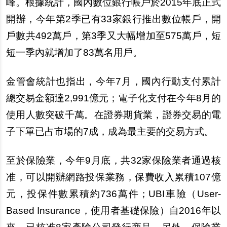
峰。根據統計，國
內
數位銀行帳
戶
於2015年底正式
開
辦
，今年第2季已有33家銀行推出數位帳
戶
，開
戶
數共492萬
戶
，第3季又大幅增加至575萬
戶
，短
短一季
內
就增加了83萬名用
戶
。
金管會統計也指出，今年7月，國
內
行動支付累計
總交易金額達2,991億元；電子化支付在今年8月的
使用人數突破千萬。在證券期貨業，證券交易的電
子下單已占市場的7成，成為最主要的交易方式。
至於保險業，今年9月底，共32家保險業者通過核
准，可以開
辦
網路投保業務，保費收入累積107億
元，投保件數累積約736萬件；UBI車險（User-
Based Insurance，使用者基礎保險）自2016年以