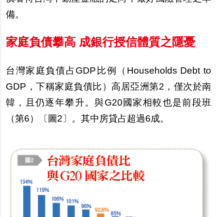
備。
家庭負債攀高 成銀行授信體質之隱憂
台灣家庭負債占GDP比例（Households Debt to
GDP，下稱家庭負債比）高居亞洲第2，僅次於南
韓，且仍逐年攀升。與G20國家相較也是前段班
（第6）〔圖2〕。其中房貸占超過6成。