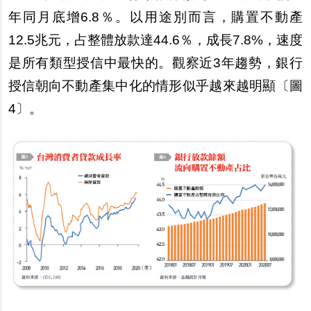
年同月底增6.8％。以用途別而言，購置不動
產
12.5
兆元，占整體放款達44.6％，成長7.8%，速度
是所有類型授信中最快的。觀察近3年趨勢，銀行
授信朝向不動
產
集中化的情形似乎越來越明顯〔圖
4〕。