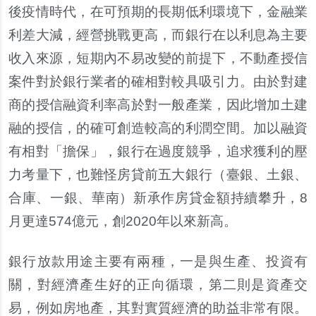
後疫情時代，在可預期的長期低利環境下，金融業
利差大減，經營挑戰更高，而銀行在以利息為主要
收入來源，短期
內
不易改變的前提下，不動
產
授信
案件對於銀行業者的確相對較具吸引力。由於對建
商的授信融資利率高於對一般
產
業，因此增加土建
融的授信，的確可創造較高的利潤空間。加以融資
有相對「擔保」，銀行在過度競爭，追求獲利的壓
力考量下，也難怪房貸前五大銀行（臺銀、土銀、
合庫、一銀、華南）新承作房貸金額持續攀升，8
月更達574億元，創2020年以來新高。
銀行放款用途主要有兩種，一是與生
產
、投資有
關，對經濟
產
生好的正向循環，第二則是資
產
交
易，例如房地
產
，其對實質經濟的助益非常有限。