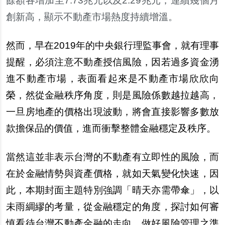
餘額各增加至7.73兆元以及2.29兆元，連續幾個月
創新高，顯示不動
產
市場熱度持續增
溫
。
然而，早在2019年的中央銀行理監事會，就有理事
提醒，必須注意不動
產
授信風險，因若過多資金湧
進不動
產
市場，表面看起來是不動
產
市場欣欣向
榮，然從金融秩序角度，則是風險係數越拉越高，
一旦房地
產
的價格出現波動，將會直接影響多數放
款擔保品的價
值
，進而衝
擊
整體金融穩定及秩序。
當然這並非表示台灣的不動
產
有立即性的風險，而
在於金融情勢與資
產
價格，就如天氣變化快速，因
此，本期封面主題特別強調「晴天亦需帶傘」，以
未雨綢繆的考量，從金融穩定的角度，探討如何審
慎看待台灣不動
產
金融的走向，做好風險管理之準