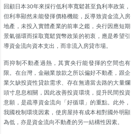
回顧日本30年來採行低利率寬鬆甚至負利率政策，
但利率顯然未能發揮價格機能，反導致資金流入房
地
產
，未投入實體
產
業的前車之鑑，央行因應短期
景氣循環而採取寬鬆貨幣政策的初衷，應是希望引
導資金流向資本支出，而非流入房貸市場。
而抑制不動
產
過熱，其實央行能發揮的空間也有
限。在台灣，金融業放款之所以偏好不動
產
，跟企
業欠缺投資性貸款需求、存在無適當去路的大量爛
頭寸息息相關，因此改善投資環境，提升民間投資
意願，是疏導資金流向「好循環」的重點。此外，
我國
稅
制環境因素，使房屋持有成本相對國外明顯
為低，亦是資金流向不動
產
的
另
一結構性因素。