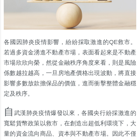
各國因肺炎疫情影響，紛紛採取激進的QE救市。
若過多資金湧進不動
產
市場，表面看起來是不動
產
市場欣欣向榮，然從金融秩序角度來看，則是風險
係數越拉越高，一旦房地
產
價格出現波動，將直接
影響多數放款擔保品的價
值
，進而衝
擊
整體金融穩
定及秩序。
自
武漢肺炎疫情爆發以來，各國央行紛採激進的
寬鬆貨幣政策以救市，在創造出超低利環境下，大
量的資金流向商品、資本與不動
產
市場。因此不僅