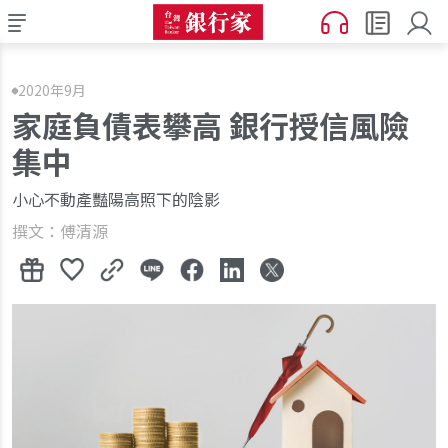
2020年9月
家庭負債表攀高 銀行授信風險
集中
小心不動產豔陽高照下的陰影
撰文：傅清源