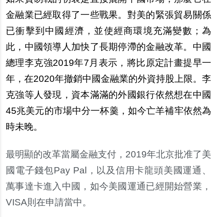
金融業已經取得了一些戰果。對美的緊張貿易關係
已衝
擊
到中國經濟，並使經商環境充滿變數；為
此，中國領導人加快了長期停滯的金融改革。中國
總理李克強2019年7月表示，將比原定計畫提早一
年，在2020年撤銷中國金融業的外資持股上限。李
克強等人發現，資本滿滿的外國銀行依然想在中國
45兆美元的市場中分一杯羹，如今亡羊補牢依然為
時未
晚
。
最明顯的改革當屬金融支付，2019年北京批准了美
國電子錢包Pay Pal，以及信用
卡
龍頭美國運通、
萬事達
卡
進入中國，如今美國運通已經開始營業，
VISA則在申請當中。