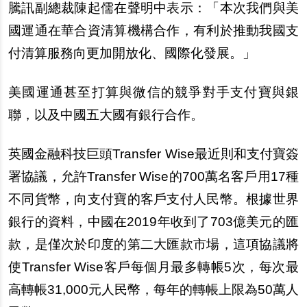
騰訊副總裁陳起儒在聲明中表示：「本次我們與美
國運通在華合資清算機構合作，有利於推動我國支
付清算服務向更加開放化、國際化發展。」
美國運通甚至打算與微信的競爭對手支付寶與銀
聯，以及中國五大國有銀行合作。
英國金融科技巨頭Transfer Wise最近則和支付寶簽
署協議，允許Transfer Wise的700萬名客
戶
用17種
不同貨幣，向支付寶的客
戶
支付人民幣。根據世界
銀行的資料，中國在2019年收到了703億美元的匯
款，是僅次於印度的第二大匯款市場，這項協議將
使Transfer Wise客
戶每
個月最多轉帳5次，
每
次最
高轉帳31,000元人民幣，
每
年的轉帳上限為50萬人