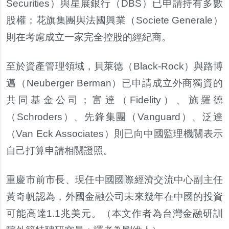
Securities）與星展銀行（DBS）已申請持有多數
股權；花旗集團與法國興業（Societe Generale）
則在考慮成立一家完全控股的經紀商。
至於資
產
管理領域，貝
萊
德（Black-Rock）與路博
邁（Neuberger Berman）已申請成立外商獨資的
共同基金公司；富達（Fidelity）、施羅德
（Schroders）、先鋒集團（Vanguard）、泛達
（Van Eck Associates）則已向中國監理機關表示
自己打算申請相關證照。
重慶市前市長、現任中國國際經濟交流中心副主任
黃
奇帆認為，外國金融公司未來幾年在中國的投資
可能高達1.1兆美元。
（本文作者為台灣金融研訓