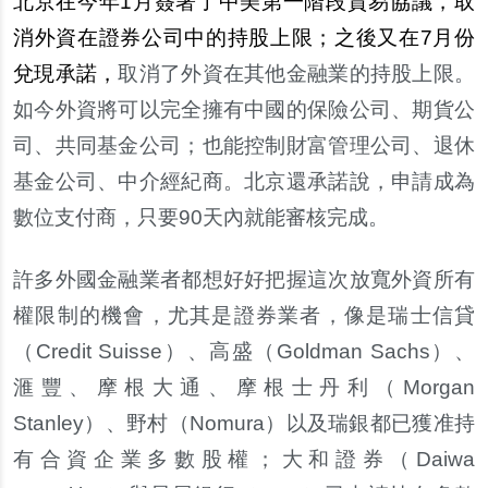
北京在今年1月簽署了中美第一階段貿易協議，取
消外資在證券公司中的持股上限；之後又在7月
份
兌現承諾，
取消了外資在其他金融業的持股上限。
如今外資將可以完全擁有中國的保險公司、期貨公
司、共同基金公司；也能控制財富管理公司、退休
基金公司、中介經紀商。北京還承諾
說
，申請成為
數位支付商，只要90天
內
就能審核完成。
許多外國金融業者都想好好把握這次放寬外資所有
權限制的機會，尤其是證券業者，像是瑞士信貸
（Credit Suisse）、高盛（Goldman Sachs）、
滙
豐、摩根大通、摩根士丹利（Morgan
Stanley）、野村（Nomura）以及瑞銀都已獲准持
有合資企業多數股權；大和證券（Daiwa