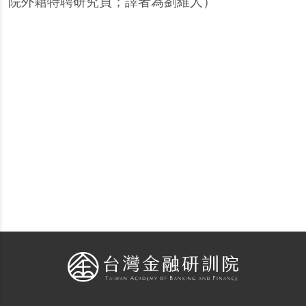
院外籍特聘研究員；譯者為劉維人）