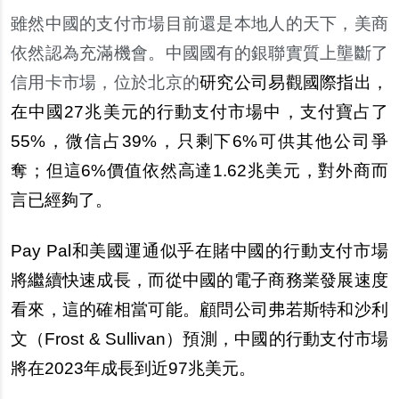
雖然中國的支付市場目前還是本地人的天下，美商
依然認為充滿機會。中國國有的銀聯實質上壟斷了
信用
卡
市場，位於北京的
研究公司易觀國際指出，
在中國27兆美元的行動支付市場中，支付寶占了
55%，微信占39%，只剩下6%可供其他公司爭
奪；但這6%價
值
依然高達1.62兆美元，對外商而
言已經
夠
了。
Pay Pal
和美國運通似乎在賭中國的行動支付市場
將繼續快速成長，而從中國的電子商務業發展速度
看來，這的確相當可能。顧問公司弗若斯特和沙利
文（Frost & Sullivan）預測，中國的行動支付市場
將在2023年成長到近97兆美元。