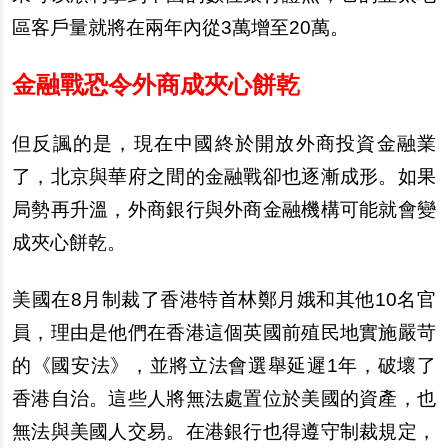
區客
戶
量就將在兩年
內
從3萬增至20萬。
金融戰恐令外商成夾心餅乾
但反諷的是，現在中國終於開放外商投資金融業
了，北京與華府之間的金融戰卻也逐漸成形。如果
局勢再升
溫
，外商銀行與外商金融機構可能就會變
成夾心餅乾。
美國在8月制裁了香港特首林鄭月娥和其他10名官
員，理由是他們在香港這個英國前殖民地實施嚴苛
的《國安法》，並將立法會選舉延遲1年，破壞了
香港自治。這些人將無法處置位於美國的資
產
，也
無法與美國人交易。在港銀行也得遵守制裁規定，