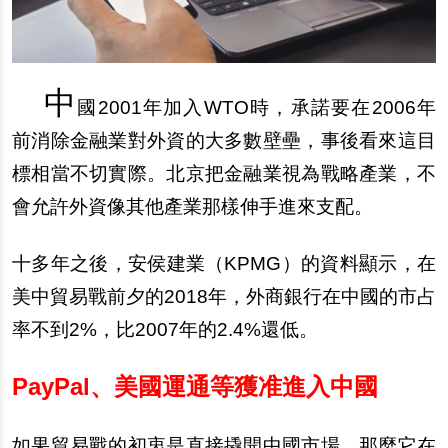
中
國2001年加入WTO時，承諾要在2006年
前消除金融業對外資的大多數壁壘，事後看來這目
標相當不切實際。北京把金融業視為戰略
產
業，不
會允許外資像其他
產
業那樣伸手進來支配。
十多年之後，安侯建業（KPMG）的資料顯示，在
美中貿易戰前夕的2018年，外商銀行在中國的市占
率不到2%，比2007年的2.4%還低。
PayPal
、美國運通等獲准進入中國
如果貿易戰的初衷是直接
撬
開中國市場，那麼它在