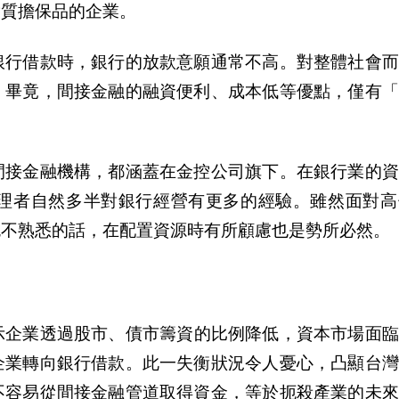
實質擔保品的企業。
銀行借款時，銀行的放款意願通常不高。對整體社會而
。畢竟，間接金融的融資便利、成本低等優點，僅有「
間接金融機構，都涵蓋在金控公司旗下。在銀行業的
理者自然多半對銀行經營有更多的經驗。雖然面對高
色不熟悉的話，在配置資源時有所顧慮也是勢所必然。
示企業透過股市、債市籌資的比例降低，資本市場面臨
企業轉向銀行借款。此一失衡
狀
況令人憂心，凸顯台灣
不容易從間接金融管道取得資金，等於扼殺
產
業的未