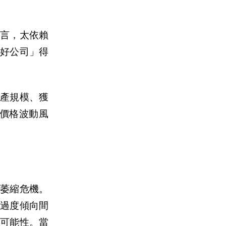
言，太依賴
好公司」得
資
產
規模、獲
價格波動風
萎縮危機。
過度傾向間
來可能性。當