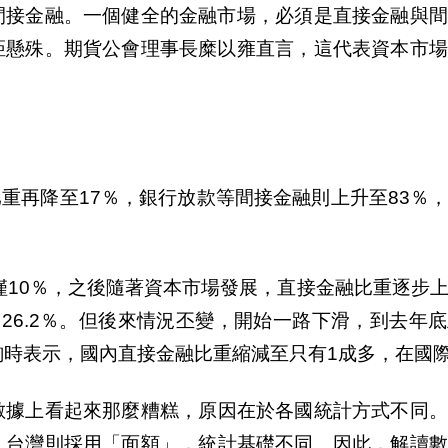
間接金融。一個健全的金融市場，必須是直接金融與間
距懸殊。期貨公會理事長糜以雍直言，這代表資本市
比重再降至17％，銀行放款等間接金融則上升至83％
僅10％，之後隨著資本市場發展，直接金融比重逐
步
比重達26.2％。但後來情況丕變，開始一路下滑，到去年
詢時表示，國
內
直接金融比重縮減至只有1成多，在國
數據上看起來那麼糟
糕
，原因在於各國統計方式不同。
；台灣則採用「面額」，統計基礎不同。因此，解讀數