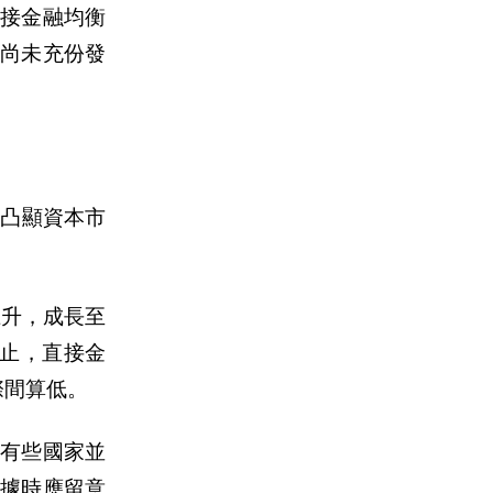
接金融均衡
場尚未充
份
發
，凸顯資本市
上升，成長至
底止，直接金
際間算低。
有些國家並
據時應留意