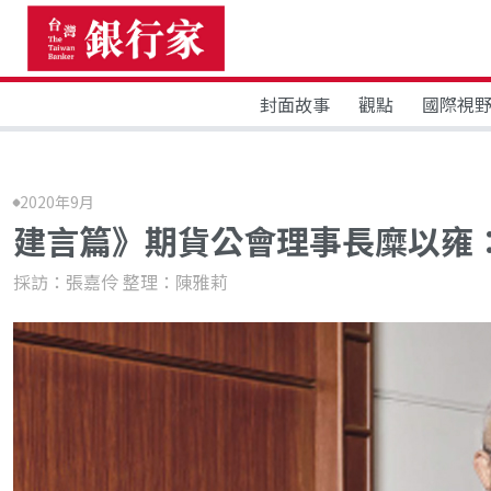
封面故事
觀點
國際視
2020年9月
建言篇》期貨公會理事長糜以雍
採訪：張嘉伶 整理：陳雅莉