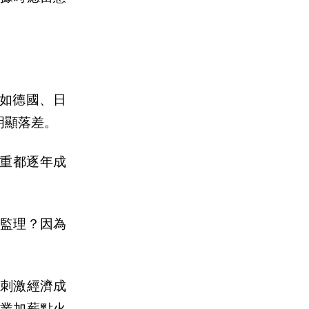
如德國、日
明顯落差。
比重都逐年成
度監理？因為
刺激經濟成
產
業加薪點火