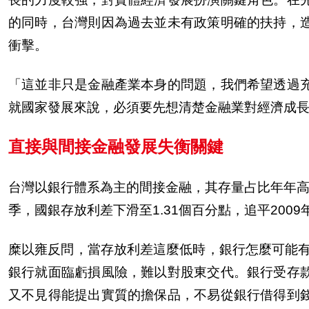
的同時，台灣則因為過去並未有政策明確的扶持，
衝
擊
。
「這並非只是金融
產
業本身的問題，我們希望透過
就國家發展來
說
，必須要先想清楚金融業對經濟成
直接與間接金融發展失衡關鍵
台灣以銀行體系為主的間接金融，其存量占比年年
季，國銀存放利差下滑至1.31個百分點，追平2009
糜以雍反問，當存放利差這麼低時，銀行怎麼可能有
銀行就面臨虧損風險，難以對股東交代。銀行受存
又不見得能提出實質的擔保品，不易從銀行借得到