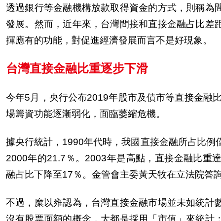
透過銀行等金融機構放款取得資金的方式，則稱為
發展。然而，近年來，台灣間接和直接金融占比差
揮應有的功能，對促進經濟發展而言不是好現象。
台灣直接金融比重逐
步
下滑
今年5月，央行公布2019年股市及債市等直接金融
場籌資功能逐漸弱化，面臨萎縮危機。
據央行統計，1990年代時，我國直接金融所占比例
2000年的21.7％。2003年是高點，直接金融
融占比下降至17％。金管會主委
黃
天牧在立法院答
不過，糜以雍認為，台灣直接金融市場並未如統計
沒有股票面額的概念，大都是採用「市
值
」來統計