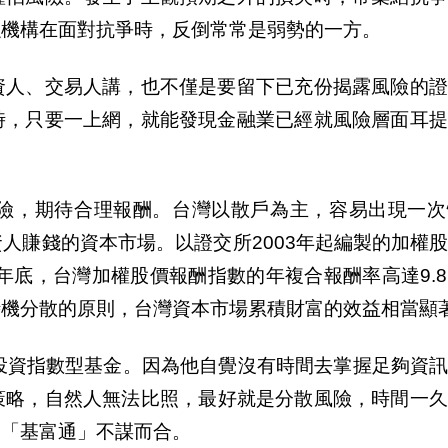
融機構在面對抗爭時，反倒常常是弱勢的一方。
資人、交易人講，也不僅是要留下已充
份揭
露風險的
時，只要一上網，就能發現金融業已經就風險層面耳提
險，期待合理報酬。台灣以散
戶
為主，容易出現一次
人賺錢的資本市場。以證交所2003年起編製的加權
年底，台灣加權股價報酬指數的年複合報酬率高達9.
時機分散的原則，台灣資本市場累積財富的效益相當顯
投資指數型基金。因為他自覺沒有時間去掌握足
夠
資
策略，自然人無法比照，最好就是分散風險，時間一
的「基富通」不謀而合。