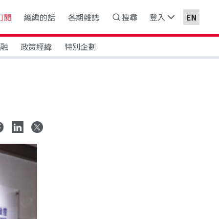
訂閱
總編的話
各期雜誌
搜尋
登入
EN
金融
政策經緯
特別企劃