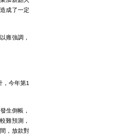
力造成了一定
糜以雍強調，
計，今年第1
人發生倒帳，
較難預測，
間，放款對