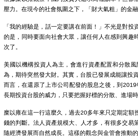
壓力。在現今的社會氛圍之下，「財大氣粗」的金
「我的經驗是，話一定要講在前面！」不光是對投
的是，同時要面向社會大
眾
，讓任何人在感到興趣
次了。
美國以機構投資人為主，會進行資
產
配置和分散風
為，期待突然發大財。其實，台股已發展成能讓投資
而言，在還原了上市公司配發的股息之後，到2019
長期投資台股的威力，只要把握好標的分散、進場
糜以雍在這一行這麼久，過去20多年來只定期定額
錢的判斷。法人資
產
規模大、人才多，有很多交易
隨經濟發展而自然成長。這樣的觀念與金管會推動