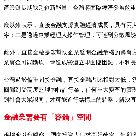
產
業鏈長期缺乏創新能量，台灣將面臨經濟發展的
糜以雍表示，直接金融支
撐
實體經濟成長，具有兩
率；二是透過專業經理人操作管理，可達到分散風
此外，直接金融是能
幫
助企業避開金融危機的籌資
業資金可能斷炊，會造成營運立即面臨困難，不利
台灣過於偏重間接金融，直接金融占比相對太低，
回歸到受高度監理的特許行業，任何重大變革的實
到社會大
眾
認同，才可能進行結構上的調整，解決
金融業需要有「容錯」空間
根據糜以雍觀察，國
內
投資人追求高報酬率，但卻