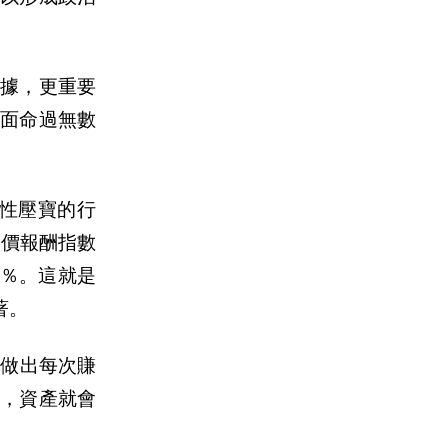
證據，更重要
面命過無數
性壓寶的行
股價報酬指數
8％。這就是
著。
訊做出
每
次賺
久，資
產
就會