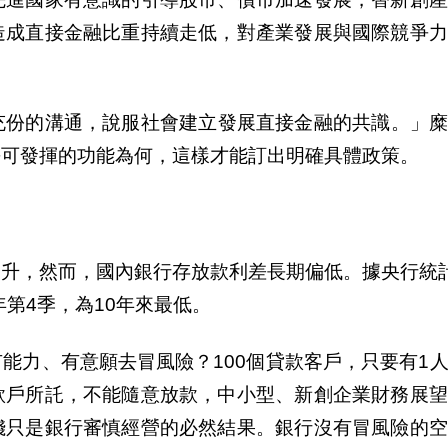
造成直接金融比重持續走低，對
產
業發展與國際競爭
充
份
的溝通，
說
服社會建立發展直接金融的共識。」
長可發揮的功能為何，這樣才能訂出明確具體政策。
高升，然而，國
內
銀行存放款利差長期偏低。據央行統
年第4季，為10年來最低。
能力、有意願去冒風險？100個貸款客
戶
，只要有1
款
戶
所託，不能隨意放款，中小型、新創企業財務展望
錢只是銀行審慎經營的必然結果。銀行沒有冒風險的空