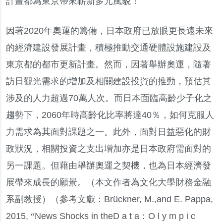
計畫都為東京帶來嶄新多元風貌
！
因著
2020
年奧運的籌備
，
日本政府已放眼更長遠未來
的經濟建設發展計畫
，
積極推動交通硬體設施建設及
東京都的都市更新計畫
。
然而
，
因著舉辦奧運
，
隨著
訪日觀光需求的增加及相關建設投資的推動
，
預估其
涉及的人力超過
70
萬人次
。
而日本面臨高齡少子化之
趨勢下
，
2060
年時高齡化比率將達
40
％，
如何克服人
力需求為其面對課題之一
。
此外
，
面對日益惡化的財
政狀況
，
相關投資之支出增加亦是日本政府需面對的
另一課題
。
但藉由舉辦奧運之契機
，
也為日本經濟發
展帶來成長的願景
。
（
本文作者為文化大學財務金融
系副教授
）（
參考文獻
：
Brückner, M.,and E. Pappa,
2015,
“
News Shocks in theD a t a
：
O l y m p i c