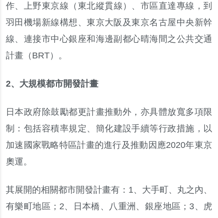
作
、
上野東京線
（
東北縱貫線
）
、
市區直達專線
，
到
羽田機場新線構想
、
東京大阪及東京名古屋中央新幹
線
、
連接市中心銀座和海邊副都心晴海間之公共交通
計畫
（
BRT
）
。
2
、
大規模都市開發計畫
日本政府除鼓勵都更計畫推動外
，
亦具體放寬多項限
制
：
包括容積率規定
、
簡化建設手續等行政措施
，
以
加速國家戰略特區計畫的進行及推動因應
2020
年東京
奧運
。
其展開的相關都市開發計畫有
：
1
、
大手町
、
丸之內
、
有樂町地區
；
2
、
日本橋
、
八重洲
、
銀座地區
；
3
、
虎