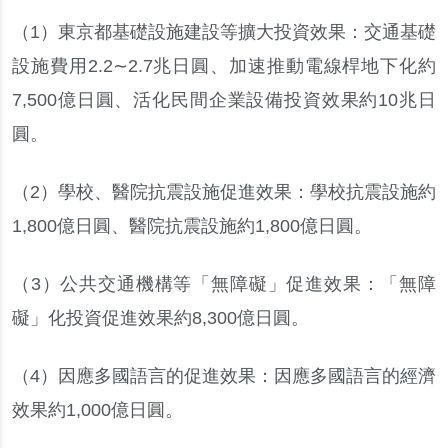
（
1
）
東京都基礎設施建設等擴大投資效果
：
交通基礎
設施費用
2.2
∼
2.7
兆日圓
、
加速推動電線桿地下化約
7,500
億日圓
、
活化民間企業設備投資效果約
10
兆日
圓
。
（
2
）
學校
、
醫院抗震設施促進效果
：
學校抗震設施約
1,800
億日圓
、
醫院抗震設施約
1,800
億日圓
。
（
3
）
公共交通機構等
「
無障礙
」
促進效果
：
「
無障
礙
」
化投資促進效果約
8,300
億日圓
。
（
4
）
因應多國語言的促進效果
：
因應多國語言的經濟
效果約
1,000
億日圓
。