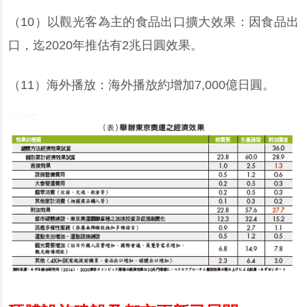
（
10
）
以觀光客為主的食品出口擴大效果
：
因食品出
口
，
迄
2020
年推估有
2
兆日圓效果
。
（
11
）
海外播放
：
海外播放約增加
7,000
億日圓
。