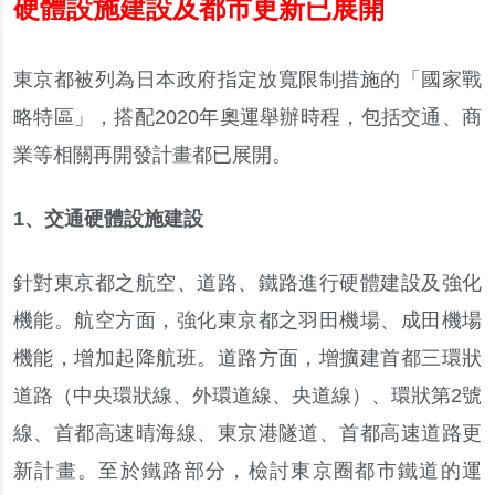
硬體設施建設及都市更新已展開
東京都被列為日本政府指定放寬限制措施的
「
國家戰
略特區
」，
搭配
2020
年奧運舉辦時程
，
包括交通
、
商
業等相關再開發計畫都已展開
。
1
、
交通硬體設施建設
針對東京都之航空
、
道路
、
鐵路進行硬體建設及強化
機能
。
航空方面
，
強化東京都之羽田機場
、
成田機場
機能
，
增加起降航班
。
道路方面
，
增擴建首都三環狀
道路
（
中央環狀線
、
外環道線
、
央道線
）
、
環狀第
2
號
線
、
首都高速晴海線
、
東京港隧道
、
首都高速道路更
新計畫
。
至於鐵路部分
，
檢討東京圈都市鐵道的運