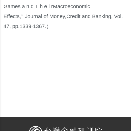
Games a n d T h e i rMacroeconomic
Effects,
”
Journal of Money,Credit and Banking, Vol.
47, pp.1339-1367
.）