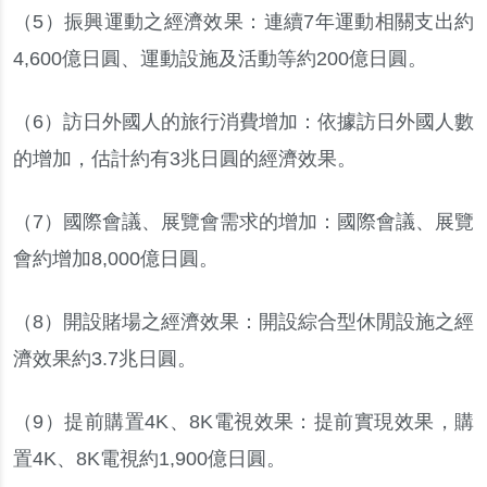
（
5
）
振興運動之經濟效果
：
連續
7
年運動相關支出約
4,600
億日圓
、
運動設施及活動等約
200
億日圓
。
（
6
）
訪日外國人的旅行消費增加
：
依據訪日外國人數
的增加
，
估計約有
3
兆日圓的經濟效果
。
（
7
）
國際會議
、
展覽會需求的增加
：
國際會議
、
展覽
會約增加
8,000
億日圓
。
（
8
）
開設賭場之經濟效果
：
開設綜合型休閒設施之經
濟效果約
3.7
兆日圓
。
（
9
）
提前購置
4K
、
8K
電視效果
：
提前實現效果
，
購
置
4K
、
8K
電視約
1,900
億日圓
。