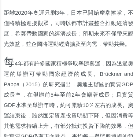
距離
2020
年奧運只剩
3
年
，
日本已開始摩拳擦掌
，
不
僅將積極迎接觀眾
，
同時以都市計畫整合推動經濟發
展
，
希冀帶動國家的經濟成長
；
預期未來不僅帶來觀
光效益
，
並企圖將運動經濟擴及至內需
，
帶動共榮
。
每
4
年都有許多國家積極爭取舉辦奧運
，
因為透過奧
運的舉辦可帶動國家經濟的成長
。
Brückner and
Pappa
（
2015
）
的研究指出
，
奧運主辦國的實質
GDP
成長率
，
在舉辦前
5
年至前
2
年會顯著成長
；
且實質
GDP
水準至舉辦年時
，
約可累積
10
％
左右的成長
。
奧
運結束後
，
雖然固定資產投資明顯下降
，
但因消費等
其他需求持續上升
，
有部分抵銷投資下降的效果
，
但
對實質
GDP
仍有正面助益
。
平均每一舉辦奧運國的預