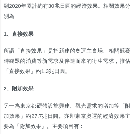
到
2020
年累計約有
30
兆日圓的經濟效果
。
相關效果分
別為
：
1、直接效果
所謂
「
直接效果
」
是指新建的奧運主會場
、
相關競賽
時觀眾的消費等新需求及伴隨而來的衍生需求
，
推估
「
直接效果
」
約
1.3
兆日圓
。
2、附加效果
另一為東京都硬體設施興建
、
觀光需求的增加等
「
附
加效果
」
約
27.7
兆日圓
。
亦即東京奧運的經濟效果主
要為
「
附加效果
」。
主要項目有
：