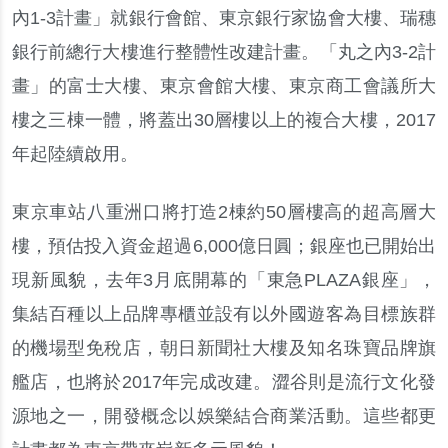
內
1-3
計畫
」
就銀行會館
、
東京銀行家協會大樓
、
瑞穗
銀行前總行大樓進行整體性改建計畫
。「
丸之內
3-2
計
畫
」
的富士大樓
、
東京會館大樓
、
東京商工會議所大
樓之三棟一體
，
將蓋出
30
層樓以上的複合大樓
，
2017
年起陸續啟用
。
東京車站八重洲口將打造
2
棟約
50
層樓高的超高層大
樓
，
預估投入資金超過
6,000
億日圓
；
銀座也已開始出
現新風貌
，
去年
3
月底開幕的
「
東急
PLAZA
銀座
」，
集結百種以上品牌專櫃並設有以外國遊客為目標族群
的機場型免稅店
，
朝日新聞社大樓及知名珠寶品牌旗
艦店
，
也將於
2017
年完成改建
。
澀谷則是流行文化發
源地之一
，
開發概念以娛樂結合商業活動
。
這些都更