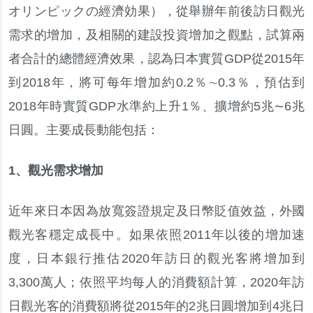
オリンピ
ックの
經濟効果
）
，
從舉辦年前後訪日觀光
需求的增加
，
及相關的建設投資增加之觀點
，
試算兩
者合計的總體經濟效果
，
認為日本實質
GDP
從
2015
年
到
2018
年
，
將可每年增加約
0.2
％∼
0.3
％，
預估到
2018
年時實質
GDP
水準約上升
1
％、
擴增約
5
兆
∼
6
兆
日圓
。
主要成長動能包括
：
1
、
觀光需求增加
近年來日本因為放寬簽證規定及日幣貶值效益
，
外國
觀光客穩定成長中
。
如果依照
2011
年以後的增加速
度
，
日本銀行推估
2020
年訪日的觀光客將增加到
3,300
萬人
；
依照平均每人的消費額計算
，
2020
年訪
日觀光客的消費額將從
2015
年的
2
兆日圓增加到
4
兆日