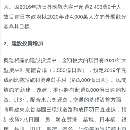
圓
。
因
2016
年訪日外國觀光客已超過
2,403
萬
9
千人
，
故目前日本政府以
2020
年達
4,000
萬人次的外國觀光
客為其目標
。
2
、
建設投資增加
奧運相關的建設投資中
，
金額較大的項目有
2020
年大
型奧林匹克體育場
（
1,550
億日圓
）
，
預定
2019
年完
成的比賽設施和奧運選手村
（
約
3,000
億日圓
）
。
民間
旅館的新建
、
改建
，
推估將有超過
8,000
億日圓的投
資
。
此外
，
配合東京奧運會
，
交通的基礎設施方面
，
將興建東京首都圈三環狀道路和成田羽田直達線
，
預
計投資
2
兆日圓
。
另
，
將在豐洲
、
築地
、
日本橋
、
銀
座
、
品川
、
田町
、
新宿
、
澀谷
、
池袋等區進行都市更