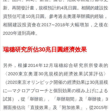
新
、
再開發計畫
，
規模預計約
4
兆日圓
。
相關的建設投
資預估可達
10
兆日圓
。
參考過去奧運舉辦國的經驗
，
相關建設投資會在
2017
∼
2018
年大幅增加
，
之後在
2020
年達到高峰
。
瑞穗研究所估
30
兆日圓經濟效果
另外
，
根據
2014
年
12
月瑞穗綜合研究所所發表的
〈
2020
東京奧運
30
兆規模的經濟效果試算評估
〉
（
2020
東京
オリンピック
開催
の
經濟効果
は
30
兆規模
に―マクロアプロ
ー
チと
個別効果
の
積
み
上
げによる
試算
）
，
從
「
舉辦前
」、「
舉辦期間
」
及
「
舉辦後
」
3
層面推估出
「
直接效果
」
及
「
附加效果
」，
從
2015
年