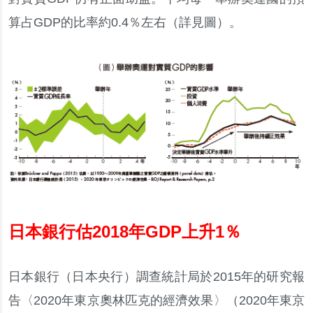
算占
GDP
的比率約
0.4
％
左右
（
詳見圖
）
。
日本銀行估
2018
年
GDP
上升
1
％
日本銀行
（
日本央行
）
調查統計局於
2015
年的研究報
告
〈
2020
年東京奧林匹克的經濟效果
〉
（
2020
年東京