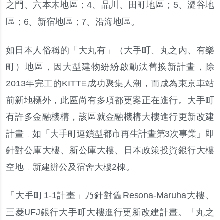
之門
、
六本木地區
；
4
、
品川
、
田町地區
；
5
、
澀谷地
區
；
6
、
新宿地區
；
7
、
沿海地區
。
如日本人俗稱的
「
大丸有
」
（
大手町
、
丸之內
、
有樂
町
）
地區
，
因大型建物紛紛啟動汰舊換新計畫
，
除
2013
年完工的
KITTE
成功聚集人潮
，
而成為東京車站
前新地標外
，
此區尚有多項都更案正在進行
。
大手町
有許多金融機構
，
該區就金融機構大樓進行更新改建
計畫
，
如
「
大手町連鎖型都市再生計畫第
3
次事業
」
即
針對公庫大樓
、
新公庫大樓
、
日本政策投資銀行大樓
空地
，
新建辦公及宿舍大樓
2
棟
。
「
大手町
1-1
計畫
」
乃針對舊
Resona-Maruha
大樓
、
三菱
UFJ
銀行大手町大樓進行更新改建計畫
。「
丸之