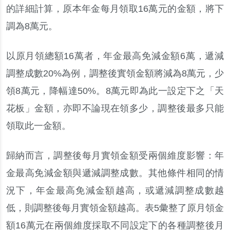
的詳細計算，原本年金每月領取16萬元的金額，將下
調為8萬元。
以原月領總額16萬者，年金最高免減金額6萬，遞減
調整成數20%為例，調整後實領金額將減為8萬元，少
領8萬元，降幅達50%。8萬元即為此一設定下之「天
花板」金額，亦即不論現在領多少，調整後最多只能
領取此一金額。
歸納而言，調整後每月實領金額受兩個維度影響：年
金最高免減金額與遞減調整成數。其他條件相同的情
況下，年金最高免減金額越高，或遞減調整成數越
低，則調整後每月實領金額越高。表5彙整了原月領金
額16萬元在兩個維度採取不同設定下的各種調整後月