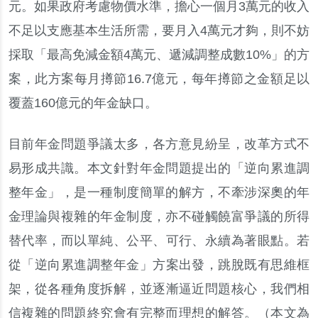
元
。
如果政府考慮物價水準
，
擔心一個月
3
萬元的收入
不足以支應基本生活所需
，
要月入
4
萬元才夠
，
則不妨
採取
「
最高免減金額
4
萬元
、
遞減調整成數
10%
」
的方
案
，
此方案每月撙節
16.7
億元
，
每年撙節之金額足以
覆蓋
160
億元的年金缺口
。
目前年金問題爭議太多
，
各方意見紛呈
，
改革方式不
易形成共識
。
本文針對年金問題提出的
「
逆向累進調
整年金
」，
是一種制度簡單的解方
，
不牽涉深奧的年
金理論與複雜的年金制度
，
亦不碰觸饒富爭議的所得
替代率
，
而以單純
、
公平
、
可行
、
永續為著眼點
。
若
從
「
逆向累進調整年金
」
方案出發
，
跳脫既有思維框
架
，
從各種角度拆解
，
並逐漸逼近問題核心
，
我們相
信複雜的問題終究會有完整而理想的解答
。
（
本文為