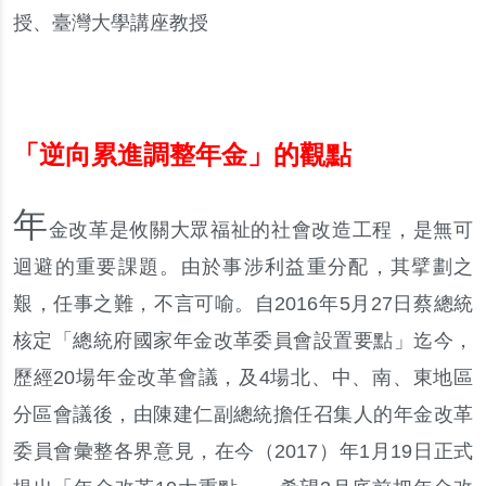
授
、
臺灣大學講座教授
「逆向累進調整年金」的觀點
年
金改革是攸關大眾福祉的社會改造工程
，
是無可
迴避的重要課題
。
由於事涉利益重分配
，
其擘劃之
艱
，
任事之難
，
不言可喻
。
自
2016
年
5
月
27
日蔡總統
核定
「
總統府國家年金改革委員會設置要點
」
迄今
，
歷經
20
場年金改革會議
，
及
4
場北
、
中
、
南
、
東地區
分區會議後
，
由陳建仁副總統擔任召集人的年金改革
委員會彙整各界意見
，
在今
（
2017
）
年
1
月
19
日正式