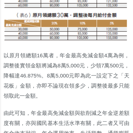
以原月領總額16萬者，年金最高免減金額4萬為例，
調整後實領金額將減為8萬5,000元，少領7萬500元，
降幅達46.875%。8萬5,000元即為此一設定下之「天
花板」金額，亦即不論現在領多少，調整後最多只能
領取此一金額。
由此可知，年金最高免減金額與欲削減之年金逆差額
度有關，亦與國民基本生活水準有關，此二者又可由