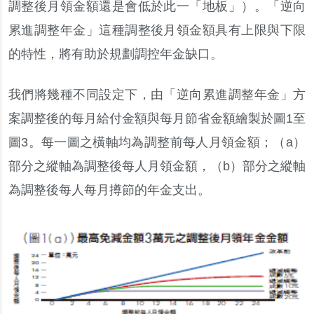
調整後月領金額還是會低於此一「地板」）。「逆向
累進調整年金」這種調整後月領金額具有上限與下限
的特性，將有助於規劃調控年金缺口。
我們將幾種不同設定下
，
由
「
逆向累進調整年金
」
方
案調整後的每月給付金額與每月節省金額繪製於圖
1
至
圖
3
。
每一圖之橫軸均為調整前每人月領金額
；
（
a
）
部分之縱軸為調整後每人月領金額
，
（
b
）
部分之縱軸
為調整後每人每月撙節的年金支出
。