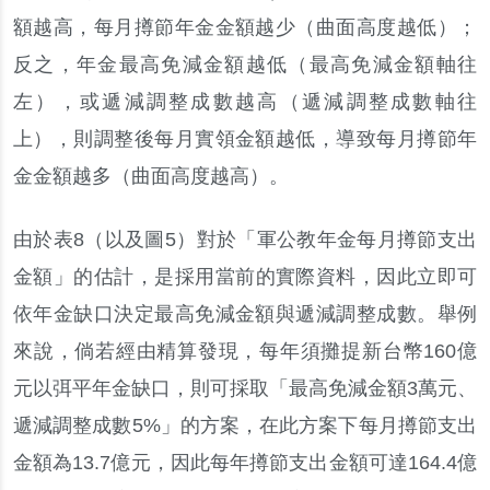
額越高
，
每月撙節年金金額越少
（
曲面高度越低
）
；
反之
，
年金最高免減金額越低
（
最高免減金額軸往
左
）
，
或遞減調整成數越高
（
遞減調整成數軸往
上
）
，
則調整後每月實領金額越低
，
導致每月撙節年
金金額越多
（
曲面高度越高
）
。
由於表
8
（
以及圖
5
）
對於
「
軍公教年金每月撙節支出
金額
」
的估計
，
是採用當前的實際資料
，
因此立即可
依年金缺口決定最高免減金額與遞減調整成數
。
舉例
來說
，
倘若經由精算發現
，
每年須攤提新台幣
160
億
元以弭平年金缺口
，
則可採取
「
最高免減金額
3
萬元
、
遞減調整成數
5%
」
的方案
，
在此方案下每月撙節支出
金額為
13.7
億元
，
因此每年撙節支出金額可達
164.4
億