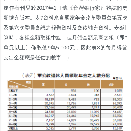
原作者刊登於
2017
年
1
月號
《
台灣銀行家
》
雜誌的更
新擴充版本
。
表
7
資料來自國家年金改革委員會第五次
及第六次委員會議之報告資料及會後補充資料
。
表
8
計
算時
，
各組金額取組中點
，
但月領金額最高之組
〔
即
9
萬元以上
〕
僅取值
9
萬
5,000
元
，
因此表
8
的每月樽節
支出金額應是低估的數字
。）