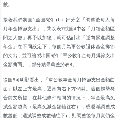
數
。
接著我們將圖
1
至圖
3
的
（
b
）
部分之
「
調整後每人每
月年金撙節支出
」，
乘以表
7
或圖
4
中各
「
月領金額區
間之人數
」
再予以加總
，
就可估計出
「
逆向累進調整
年金
」
在不同設定下
，
每個月為軍公教退休基金撙節
的支出
，
並可繪製出圖
5
的
「
軍公教年金每月撙節支出
金額曲面
」，
部分結果彙整於表
8
。
從圖
5
可明顯看出
，「
軍公教年金每月撙節支出金額曲
面
」
以左上方最高
，
逐漸向右下方傾斜
。
這個趨勢符
合前文所提
，
在其他條件相同的情況下
，
年金最高免
減金額越高
（
最高免減金額軸往右
）
，
或遞減調整成
數越低
（
遞減調整成數軸往下
)
，
則調整後每月實領金