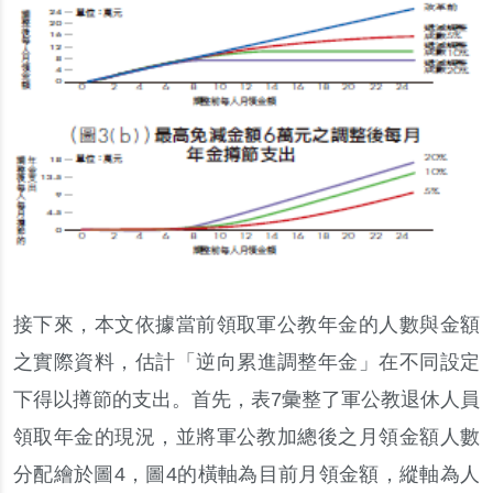
接下來
，
本文依據當前領取軍公教年金的人數與金額
之實際資料
，
估計
「
逆向累進調整年金
」
在不同設定
下得以撙節的支出
。
首先
，
表
7
彙整了軍公教退休人員
領取年金的現況
，
並將軍公教加總後之月領金額人數
分配繪於圖
4
，
圖
4
的橫軸為目前月領金額
，
縱軸為人