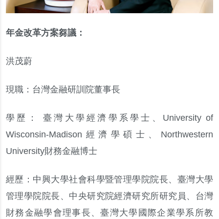
年金改革方案芻議
：
洪茂蔚
現職
：
台灣金融研訓院董事長
學歷
：
臺灣大學經濟學系學士
、
University of
Wisconsin-Madison
經濟學碩士
、
Northwestern
University
財務金融博士
經歷
：
中興大學社會科學暨管理學院院長
、
臺灣大學
管理學院院長
、
中央研究院經濟研究所研究員
、
台灣
財務金融學會理事長
、
臺灣大學國際企業學系所教