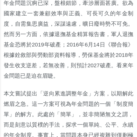
年金問題沉痾已深，盤根錯節，牽涉層面甚廣。欲為
國家建立一套兼顧效率與正義、可長可久的年金制
度，自需集思廣益，深謀遠慮，曠日廢時勢不可免。
然而另一方面，依據退撫基金精算報告書，軍人退撫
基金恐將於2019年破產；2016年6月14日《聯合報》
根據銓敘部與勞動部資料報導，勞保基金將於2018年
發生收支逆差，若無改善，則預計2027破產。看來年
金問題已是迫在眉睫。
本文嘗試提出「逆向累進調整年金」方案，以期解此
燃眉之急。這一方案可視為年金問題的一個「制度簡
單」的解方。此處的「簡單」，並非簡陋無文之謂，
而是刻意以質樸的手法，探求一個單純、公平、永續
的年金制度。事實上，當問題本身已經複雜到僅剩極