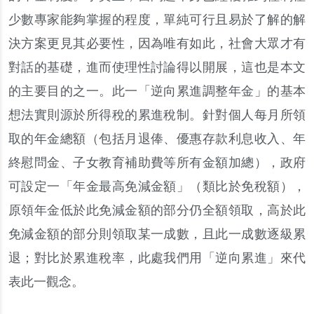
少數專家能夠掌握的程度，單純可行且易於了解的解
決方案更見其必要性，因為唯有如此，社會大眾才有
對話的基礎，進而使理性討論得以開展，這也是本文
的主要目的之一。此一「逆向累進調整年金」的基本
想法實則源於所得稅的累進稅制。針對個人每月所領
取的年金總額（包括月退俸、優惠存款利息收入、年
終慰問金、子女教育補助費等所有金額加總），政府
可設定一「年金最高免減金額」（類比於免稅額），
原領年金低於此免減金額的部分仍全額領取，高於此
免減金額的部分則領取某一成數，且此一成數逐級累
退；對比於累進稅率，此處我們用「逆向累進」來代
表此一觀念。