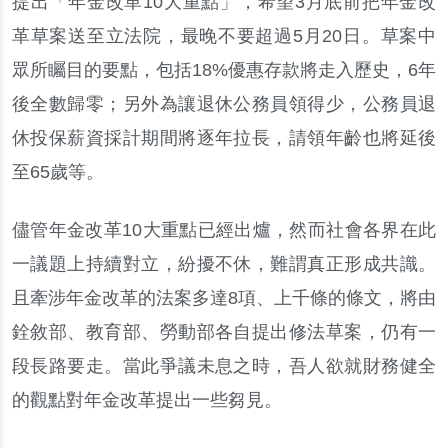
提出
「
年金改革
10
大重點
」，
希望
3
月底前把年金改
革草案送至立法院
，
最晚不要超過
5
月
20
日
。
草案中
眾所矚目的要點
，
包括
18%
優惠存款將走入歷史
，
6
年
後全數歸零
；
另外為讓退休公務員領得少
，
公務員退
休投保薪資採計期間將逐年拉長
，
請領年齡也將延後
至
65
歲等
。
儘管年金改革10大重點已經出爐，然而社會各界在此
一議題上持續對立，紛擾不休，難謂真正形成共識。
且牽涉年金改革的法案多達8項、上千條的條文，將由
銓敘部、教育部、勞動部各自提出修法草案，仍有一
段長路要走。當此爭議未息之時，吾人欲就財務健全
的觀點對年金改革提出一些芻見。