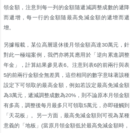
領金額，注意到每一列的金額隨遞減調整成數的遞降
而遞增，每一行的金額隨最高免減金額的遞增而遞
增。
另據報載，某位高層退休後月領金額高達30萬元，針
對此一極端案例，我們亦將其應用於「逆向累進調整
年金」，計算結果參見表6。注意到表6的前兩行與表
5的前兩行金額全無差異，這些相同的數字意味著該種
設定下可領取的最高金額，例如若設定最高免減金額
為3萬元，遞減調整成數為20%，則不論原本月領金額
有多高，調整後每月最多只可領取5萬元，亦即碰觸到
「天花板」。另一方面，最高免減金額則可視為某種
意義的「地板」(當原月領金額低於最高免減金額時，