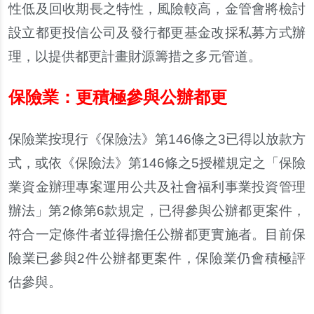
性低及回收期長之特性
，
風險較高
，
金管會將檢討
設立都更投信公司及發行都更基金改採私募方式辦
理
，
以提供都更計畫財源籌措之多元管道
。
保險業：更積極參與公辦都更
保險業按現行
《
保險法
》
第
146
條之
3
已得以放款方
式
，
或依
《
保險法
》
第
146
條之
5
授權規定之
「
保險
業資金辦理專案運用公共及社會福利事業投資管理
辦法
」
第
2
條第
6
款規定
，
已得參與公辦都更案件
，
符合一定條件者並得擔任公辦都更實施者
。
目前保
險業已參與
2
件公辦都更案件
，
保險業仍會積極評
估參與
。