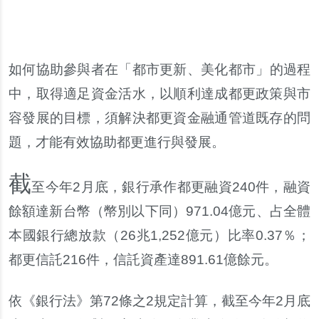
如何協助參與者在
「
都市更新
、
美化都市
」
的過程
中
，
取得適足資金活水
，
以順利達成都更政策與市
容發展的目標
，
須解決都更資金融通管道既存的問
題
，
才能有效協助都更進行與發展
。
截
至今年
2
月底
，
銀行承作都更融資
240
件
，
融資
餘額達新台幣
（
幣別以下同
）
971.04
億元
、
占全體
本國銀行總放款
（
26
兆
1,252
億元
）
比率
0.37
％；
都更信託
216
件
，
信託資產達
891.61
億餘元
。
依
《
銀行法
》
第
72
條之
2
規定計算
，
截至今年
2
月底