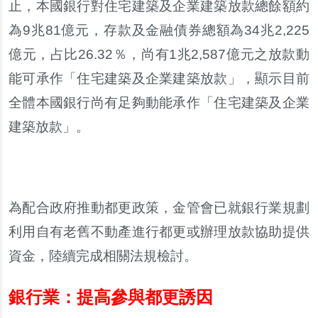
止
，
本國銀行對住宅建築及企業建築放款總餘額約
為
9
兆
81
億元
，
存款及金融債券總額為
34
兆
2,225
億元
，
占比
26.32
％，
尚有
1
兆
2,587
億元之放款動
能可承作
「
住宅建築及企業建築放款
」，
顯示目前
全體本國銀行尚有足夠動能承作
「
住宅建築及企業
建築放款
」。
為配合政府推動都更政策
，
金管會已就銀行業規劃
利用自有老舊不動產進行都更或辦理放款協助提供
資金
，
陸續完成相關法規檢討
。
銀行業
：
提高參與都更誘因