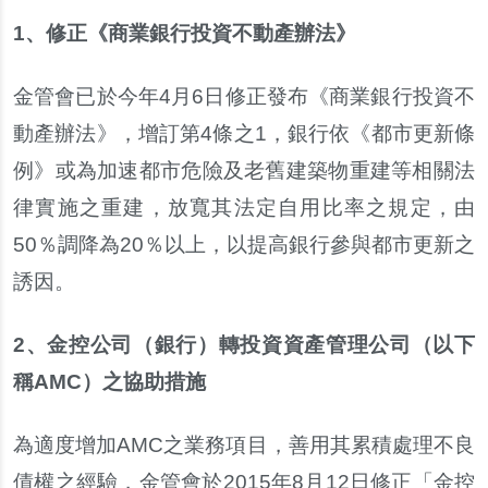
1
、
修正
《
商業銀行投資不動產辦法
》
金管會已於今年
4
月
6
日修正發布
《
商業銀行投資不
動產辦法
》，
增訂第
4
條之
1
，
銀行依
《
都市更新條
例
》
或為加速都市危險及老舊建築物重建等相關法
律實施之重建
，
放寬其法定自用比率之規定
，
由
50
％
調降為
20
％
以上
，
以提高銀行參與都市更新之
誘因
。
2、金控公司
（
銀行
）
轉投資資產管理公司
（
以下
稱
AMC
）
之協助措施
為適度增加
AMC
之業務項目
，
善用其累積處理不良
債權之經驗
，
金管會於
2015
年
8
月
12
日修正
「
金控