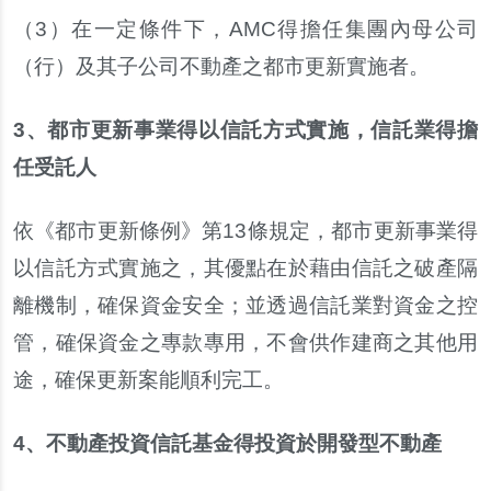
（
3
）
在一定條件下
，
AMC
得擔任集團內母公司
（
行
）
及其子公司不動產之都市更新實施者
。
3
、
都市更新事業得以信託方式實施
，
信託業得擔
任受託人
依
《
都市更新條例
》
第
13
條規定
，
都市更新事業得
以信託方式實施之
，
其優點在於藉由信託之破產隔
離機制
，
確保資金安全
；
並透過信託業對資金之控
管
，
確保資金之專款專用
，
不會供作建商之其他用
途
，
確保更新案能順利完工
。
4
、
不動產投資信託基金得投資於開發型不動產