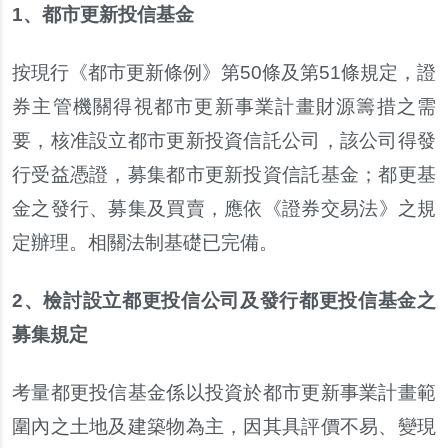
1
、
都市更新投信基金
按現行
《
都市更新條例
》
第
50
條及第
51
條規定
，
證
券主管機關得視都市更新事業計畫財源籌措之需
要
，
核准設立都市更新投資信託公司
，
該公司得發
行受益憑證
，
募集都市更新投資信託基金
；
都更基
金之發行
、
募集及買賣
，
應依
《
證券交易法
》
之規
定辦理
。
相關法制基礎已完備
。
2
、
檢討設立都更投信公司及發行都更投信基金之
募集規定
考量都更投信基金係以投資於都市更新事業計畫範
圍內之土地及建築物為主
，
因其具評價不易
、
變現