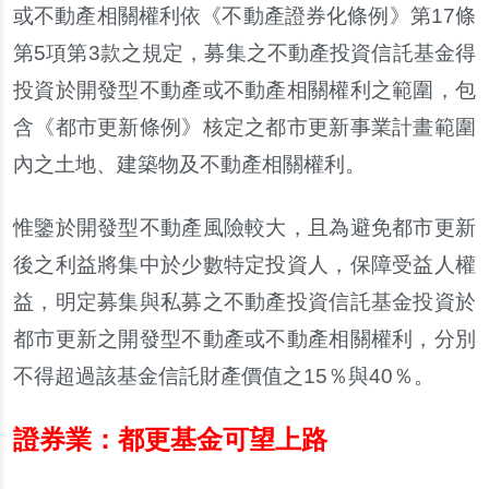
或不動產相關權利依
《
不動產證券化條例
》
第
17
條
第
5
項第
3
款之規定
，
募集之不動產投資信託基金得
投資於開發型不動產或不動產相關權利之範圍
，
包
含
《
都市更新條例
》
核定之都市更新事業計畫範圍
內之土地
、
建築物及不動產相關權利
。
惟鑒於開發型不動產風險較大
，
且為避免都市更新
後之利益將集中於少數特定投資人
，
保障受益人權
益
，
明定募集與私募之不動產投資信託基金投資於
都市更新之開發型不動產或不動產相關權利
，
分別
不得超過該基金信託財產價值之
15
％
與
40
％。
證券業：都更基金可望上路