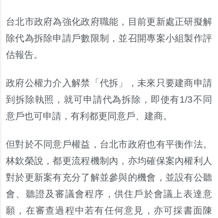
台北市政府為強化政府職能
，
目前更新處正研擬解
除代為拆除申請戶數限制
，
並召開專案小組製作評
估報告
。
政府公權力介入解禁
「
代拆
」，
未來只要建商申請
到拆除執照
，
就可申請代為拆除
，
即使有
1/3
不同
意戶也可申請
，
有利都更同意戶
、
建商
。
但對於不同意戶權益
，
台北市政府也有平衡作法
。
林欽榮說
，
都更流程機制內
，
亦均確保案內權利人
對於更新案有充分了解並參與的機會
，
並設有公聽
會
、
聽證及審議會程序
，
供住戶於會議上表達意
願
，
在審查過程中若有任何意見
，
亦可採書面陳