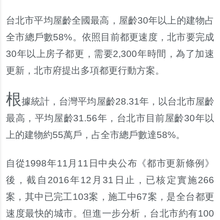
台北市平均屋齡全國最高
，
屋齡
30
年以上的建物占
全市總戶數
58%
。
依照目前都更速度
，
北市要完成
30
年以上房子都更
，
需要
2,300
年時間
，
為了加速
更新
，
北市府提出多項都更行動方案
。
根
據統計
，
台灣平均屋齡
28.31
年
，
以台北市屋齡
最高
，
平均屋齡
31.56
年
，
台北市目前屋齡
30
年以
上的建物約
55
萬戶
，
占全市總戶數達
58%
。
自從
1998
年
11
月
11
日中央公布
《
都市更新條例
》
後
，
截自
2016
年
12
月
31
日止
，
已核定實施
266
案
，
其中已完工
103
案
，
施工中
67
案
，
是全台都更
速度最快的城市
。
但進一步分析
，
台北市約有
100