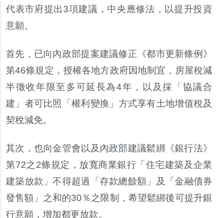
代表市府提出
3
項建議
，
中央應修法
，
以提升投資
意願
。
首先
，
已向內政部提案建議修正
《
都市更新條例
》
第
46
條規定
，
授權各地方政府因地制宜
，
房屋稅減
半徵收年限至多可延長為
4
年
，
以及採
「
協議合
建
」
者可比照
「
權利變換
」
方式享有土地增值稅及
契稅減免
。
其次
，
也向金管會以及內政部建議鬆綁
《
銀行法
》
第
72
之
2
條規定
，
放寬商業銀行
「
住宅建築及企業
建築放款
」
不得超過
「
存款總餘額
」
及
「
金融債券
發售額
」
之和的
30
％
之限制
，
希望鬆綁後可提升銀
行意願
，
增加都更放款
。