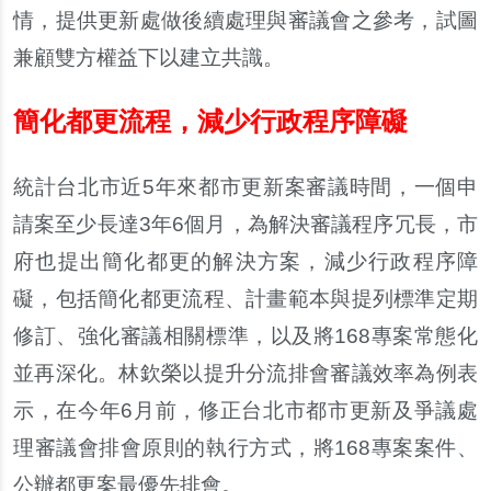
情
，
提供更新處做後續處理與審議會之參考
，
試圖
兼顧雙方權益下以建立共識
。
簡化都更流程，減少行政程序障礙
統計台北市近
5
年來都市更新案審議時間
，
一個申
請案至少長達
3
年
6
個月
，
為解決審議程序冗長
，
市
府也提出簡化都更的解決方案
，
減少行政程序障
礙
，
包括簡化都更流程
、
計畫範本與提列標準定期
修訂
、
強化審議相關標準
，
以及將
168
專案常態化
並再深化
。
林欽榮以提升分流排會審議效率為例表
示
，
在今年
6
月前
，
修正台北市都市更新及爭議處
理審議會排會原則的執行方式
，
將
168
專案案件
、
公辦都更案最優先排會
。