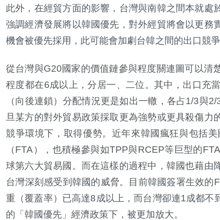
此外，在經貿方面的影響，台灣與南韓之間本就處
強調經濟發展將以韓國優先，對外經貿將會以更務
機會被優先採用，此可能會加劇台韓之間的出口競
從台灣與
G20
國家的價值鏈參與程度關連圖可以清
程度都在
6
成以上，分居一、二位。其中，出口充
（向後連鎖）分配情況更是如出一轍，各占
1/3
與
2/
旦某方的對外貿易政策採取更為強勢或更具殺傷力
競爭環境下，取得優勢。近年來韓國瘋狂與包括美
（
FTA
），也積極參與如
TPP
與
RCEP
等巨型的
FT
球第六大貿易國。而在這樣的過程中，韓國也藉由
台灣深刻感受到韓國的威脅。目前韓國簽署生效的
F
重（覆蓋率）已高達
8
成以上，而台灣卻連
1
成都不
的「韓國優先」經濟政策下，被更加放大。