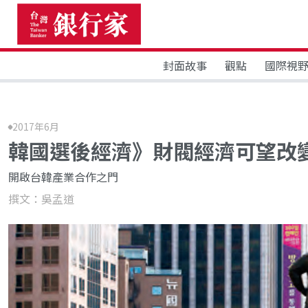
封面故事
觀點
國際視
2017年6月
韓國選後經濟》財閥經濟可望改
開啟台韓產業合作之門
撰文：吳孟道