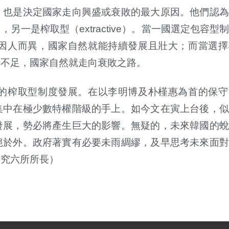
，也是決定國家走向興盛或衰敗的最大原因。他們認為
），另一是榨取型（
extractive
）。當一國選定包容型
因人而異，國家自然就能持續發展且壯大；而當選擇
爭不足，國家自然就走向衰敗之路。
的榨取型制度發展。在以李明博及朴槿惠為首的保守
集中在極少數特權階級的手上。如今文在寅上台後，似
發展，勢必將產生巨大的影響。無疑的，未來韓國的蛻
絕於外。政府著實有必要未雨綢繆，及早思考未來面對
研究六所所長）