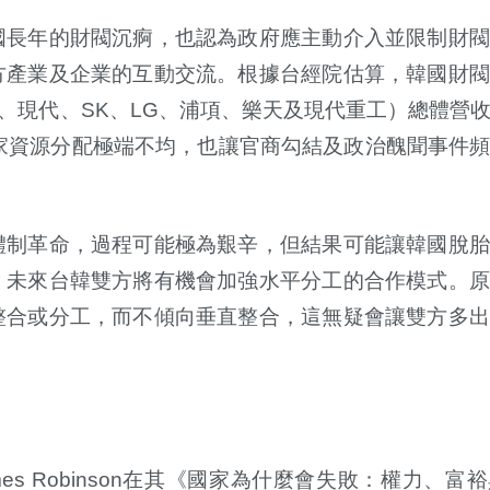
國長年的財閥沉痾，也認為政府應主動介入並限制財閥
方產業及企業的互動交流。根據台經院估算，韓國財閥
、現代、
SK
、
LG
、浦項、樂天及現代重工）總體營
家資源分配極端不均，也讓官商勾結及政治醜聞事件
體制革命，過程可能極為艱辛，但結果可能讓韓國脫胎
，未來台韓雙方將有機會加強水平分工的合作模式。原
整合或分工，而不傾向垂直整合，
這無疑會讓雙方多出
es Robinson
在其《國家為什麼會失敗：權力、富裕