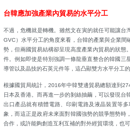
台韓應加強產業內貿易的水平分工
不過，危機就是轉機。雖然文在寅的就任可能讓台
GVC
）水平分工的角度來看，台韓的產業與企業間
勢，但兩國貿易結構卻呈現高度產業內貿易的狀態
件。例如即使是特別強調一條龍垂直整合的韓國三
導管以及晶技的石英元件等，這凸顯雙方水平分工
根據國貿局統計，
2016
年中韓雙邊貿易總額達到
27
日本及香港。而再進一步的剝絲抽繭，可以發現台
出口產品就有積體電路、印刷電路及液晶裝置等多
象，而這正是政府未來面對韓國強勢的競爭態勢時
合作，或許能夠創造互利互補的對外經貿環境，也