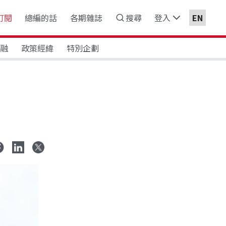
訂閱
總編的話
各期雜誌
搜尋
登入
EN
金融
政策經緯
特別企劃