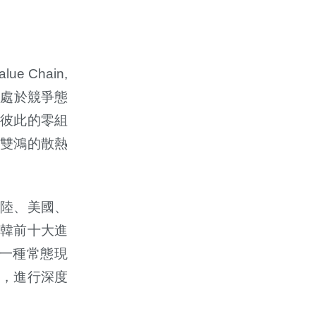
alue Chain,
雖處於競爭態
彼此的零組
雙鴻的散熱
陸、美國、
韓前十大進
一種常態現
，進行深度