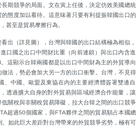
於長期競爭的局面。文在寅上任後，決定仿效美國總統
實的態度加以看待。這意味著只要有利提振韓國出口
爭，甚至是貿易摩擦行為。
楚看出（詳見圖），台灣與韓國的出口結構極為相似，
當進口國之出口中間財比重（向前連鎖）與出口內含進
3
。這顯示台韓兩國都是以出口中間財為主的外貿導向
的做法，勢必會加大另一方的出口衝擊。台灣，不見
國、中國、歐盟及東協在內的主要經濟體簽署雙邊自
A
，透過擴大自身的對外貿易與區域經濟合作能量，讓
降低關稅與非關稅貿易障礙，拉大台韓之間的出口競爭
TA
超過
50
個國家，與
FTA
夥伴之間的貿易額占本國總
到。如此巨大差距對台灣帶來的外貿競爭劣勢，極有