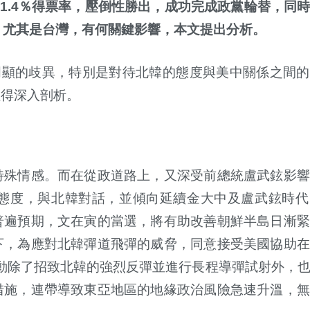
1.4
％得票率，壓倒性勝出，成功完成政黨輪替，同
，尤其是台灣，有何關鍵影響，本文提出分析。
明顯的歧異，特別是對待北韓的態度與美中關係之間的
值得深入剖析。
特殊情感。而在從政道路上，又深受前總統盧武鉉影響
態度，與北韓對話，並傾向延續金大中及盧武鉉時代
普遍預期，文在寅的當選，將有助改善朝鮮半島日漸緊
下，為應對北韓彈道飛彈的威脅，同意接受美國協助在
動除了招致北韓的強烈反彈並進行長程導彈試射外，
措施，連帶導致東亞地區的地緣政治風險急速升溫，無