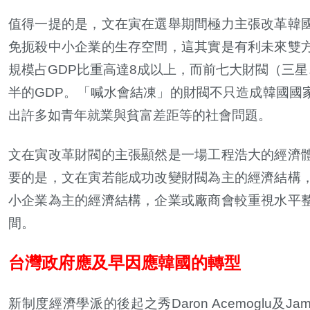
值得一提的是，文在寅在選舉期間極力主張改革韓
免扼殺中小企業的生存空間，這其實是有利未來雙
規模占
GDP
比重高達
8
成以上，而前七大財閥（三星
半的
GDP
。「喊水會結凍」的財閥不只造成韓國國
出許多如青年就業與貧富差距等的社會問題。
文在寅改革財閥的主張顯然是一場工程浩大的經濟
要的是，文在寅若能成功改變財閥為主的經濟結構
小企業為主的經濟結構，企業或廠商會較重視水平
間。
台灣政府應及早因應韓國的轉型
新制度經濟學派的後起之秀
Daron Acemoglu
及
Jam