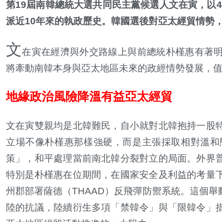
第
19
屆南韓總統大選共同民主黨候選人文在寅，以
4
派近
10
年來的執政歷史。韓國選後對亞太經貿情勢
文
在寅在經濟與外交路線上與前總統朴槿惠有著
將牽動南韓本身與亞太地區未來的政經情勢發展，
地緣政治風險降溫有益亞太經貿
文在寅雙親均是北韓難民，自小就對北韓抱持一股
立場不像朴槿惠那樣強硬，而是主張採取相對溫和
策」，和平處理當前南北韓分裂對立的局面。外界
特別是朴槿惠在位期間，在國家安全及利益的考量
州郡部署薩德（
THAAD
）反飛彈防禦系統。這個舉
陸的抗議，
陸續衍生多項「禁韓令」與「限韓令」