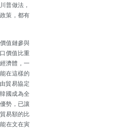
川普做法，
的政
策，都有
價值鏈參與
口價值比重
經濟體，一
得
能在這樣的
由貿易協定
韓國成為全
優勢，已讓
貿易額的比
可能在文在寅