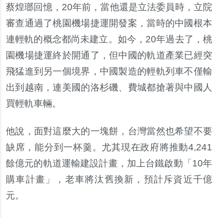
蔡煌瑯回憶，
20
年前，當他還是立法委員時，立院
審查通過了桃園機場捷運開發案，當時的中國根本
連輕軌的概念都尚未建立。如今，
20
年過去了，桃
園機場捷運終於開通了，但中國的軌道產業已經突
飛猛進到另一個境界，中國製造的輕軌列車不僅輸
出到越南，連美國的洛杉磯、費
城都搶著與中國人
買輕軌車輛。
他說，面對這麼大的一塊餅，台灣當然也希望不要
缺席，能分到一杯羹。尤其現在政府將推動
4,241
餘億元的軌道運輸建設計畫，加上台鐵啟動「
10
年
購車計畫」，老車將汰舊換新，預計斥資近千億
元。