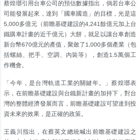
蔡煌瑯引用台車公司的預估數據指出，倘若台車公
司能發展起來，達到「國車國造」的目標，光是這
5,000
多億元（前瞻基礎建設的
4,241
餘億元加上台
鐵購車計畫的近千億元）大餅，就足以讓台車創造
新台幣
670
億元的產值，聚斂了
1,000
多個產業（包
括螺絲、把手、空調、內裝等），創造
1.5
萬個工
作機會。
「今年，是台灣軌道工業的關鍵年。」蔡煌瑯表
示，在前瞻基礎建設與台鐵新計畫的加持下，對台
灣的整體經濟發展而言，前瞻基礎建設可望達到投
資未來的效果，是正確的政策。
王義川指出，在蔡英文總統喊出前瞻基礎建設之