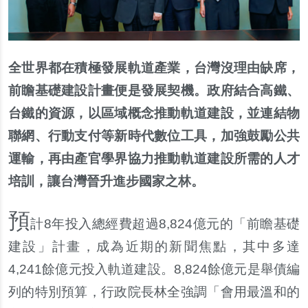
全世界都在積極發展軌道產業，台灣沒理由缺席，
前瞻基礎建設計畫便是發展契機。政府結合高鐵、
台鐵的資源，以區域概念推動軌道建設，並連結物
聯網、行動支付等新時代數位工具，加強鼓勵公共
運輸，再由產官學界協力推動軌道建設所需的人才
培訓，讓台灣晉升進步國家之林。
預
計8年投入總經費超過8,824億元的「前瞻基礎
建設」計畫，成為近期的新聞焦點，其中多達
4,241餘億元投入軌道建設。8,824餘億元是舉債編
列的特別預算，行政院長林全強調「會用最溫和的