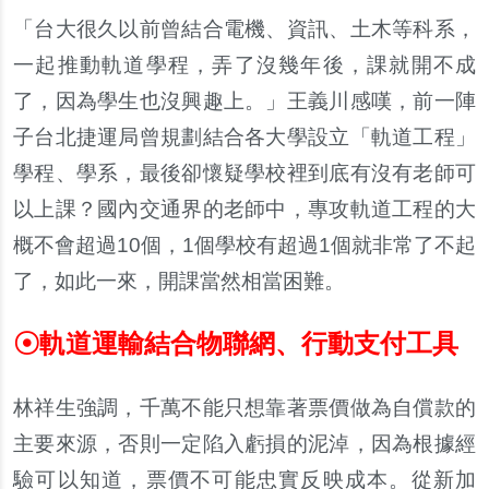
「台大很久以前曾結合電機、資訊、土木等科系，
一起推動軌道學程，弄了沒幾年後，課就開不成
了，因為學生也沒興趣上。」王義川感嘆，前一陣
子台北捷運局曾規劃結合各大學設立「軌道工程」
學程、學系，最後卻懷疑學校裡到底有沒有老師可
以上課？國內交通界的老師中，專攻軌道工程的大
概不會超過
10
個，
1
個學校有超過
1
個就非常了不起
了，如此一來，開課當然相當困難。
☉
軌道運輸結合物聯網、行動支付工具
林祥生強調，千萬不能只想靠著票價做為自償款的
主要來源，否則一定陷入虧損的泥淖，因為根據經
驗可以知道，票價不可能忠實反映成本。從新加