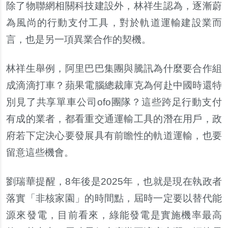
除了物聯網相關科技建設外，林祥生認為，逐漸蔚
為風尚的行動支付工具，對於軌道運輸建設業而
言，也是另一項異業合作的契機。
林祥生舉例，阿里巴巴集團與騰訊為什麼要合作組
成滴滴打車？蘋果電腦總裁庫克為何赴中國時還特
別見了共享單車公司
ofo
團隊？這些跨足行動支付
有成的業者，都看重交通運輸工具的潛在用戶，政
府若下定決心要發展具有前瞻性的軌道運輸，也要
留意這些機會。
劉瑞華提醒，
8
年後是
2025
年，也就是現在執政者
落實「非核家園」的時間點，屆時一定要以替代能
源來發電，目前看來，綠能發電是實施機率最高