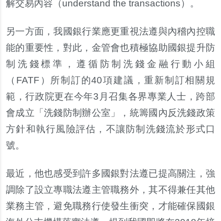
解交易內容（
understand the transactions
）。
另一方面，我國銀行業應更重視法遵與內稽內控職
能的重要性，對此，金管會也積極協助國銀提升防
制洗錢標準，遵循防制洗錢金融行動小組
（
FATF
）所制訂的
40
項建議，重新制訂相關規
範，行政院更在今年
3
月召集各界專業人士，跨部
會成立「洗錢防制辦公室」，統籌國內反洗錢政策
方針和執行風險評估，不讓防制洗錢流於形式口
號。
最近，他也感受到許多國銀對法遵已提高關注，強
調除了設立專職法遵主管職務外，其不得兼任其他
業務主管，避免職務行使發生衝突，才能確保國銀