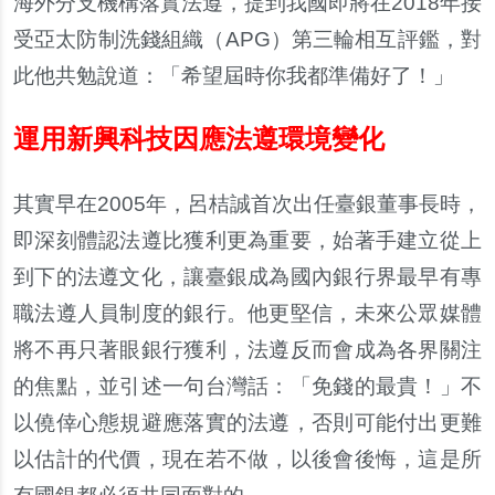
海外分支機構落實法遵，提到我國即將在
2018
年接
受亞太防制洗錢組織（
APG
）第三輪相互評鑑，對
此他共勉說道：「希望屆時你我都準備好了！」
運用新興科技因應法遵環境變化
其實早在
2005
年，呂桔誠首次出任臺銀董事長時，
即深刻體認法遵比獲利更為重要，始著手建立從上
到下的法遵文化，讓臺銀成為國內銀行界最早有專
職法遵人員制度的銀行。他更
堅信，未來公眾媒體
將不再只著眼銀行獲利，法遵反而會成為各界關注
的焦點，並引述一句台灣話：「免錢的最貴！」不
以僥倖心態規避應落實的法遵，否則可能付出更難
以估計的代價，現在若不做，以後會後悔，這是所