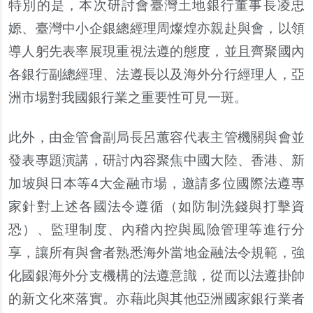
特別的是，本次研討會臺灣土地銀行董事長凌忠
嫄、臺灣中小企銀總經理周燦煌亦親赴與會，以領
導人躬先表率展現重視法遵的態度，並且齊聚國內
各銀行副總經理、法遵長以及海外分行經理人，亞
洲市場對我國銀行業之重要性可見一斑。
此外，由金管會副局長呂蕙容代表主管機關與會並
發表專題演講，研討內容聚焦中國大陸、香港、新
加坡與日本等4大金融市場，邀請多位國際法遵專
家針對上述各國法令遵循（如防制洗錢與打擊資
恐）、監理制度、內稽內控與風險管理等進行分
享，讓所有與會者熟悉海外當地金融法令規範，強
化國銀海外分支機構的法遵意識，從而以法遵掛帥
的新文化來落實。亦藉此與其他亞洲國家銀行業者