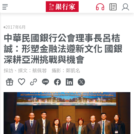
2017年6月
中華民國銀行公會理事長呂桔
誠：形塑金融法遵新文化 國銀
深耕亞洲挑戰與機會
採訪、撰文：蔡佩蓉 攝影：鄭凱名