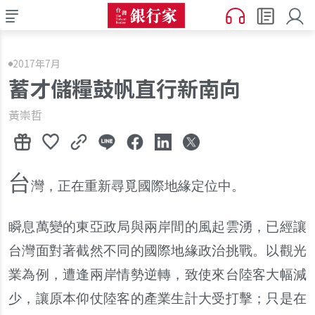
2017年7月
蓄才儲糧鼓帆直行新南向
黃崇哲
台
灣
，
正在重新尋覓國際地緣定位中
。
瞬息萬變的東亞政局與兩岸間的風起雲湧
，
已經讓
台灣面對著截然不同的國際地緣政治挑戰
。
以觀光
業為例
，
遭逢兩岸情勢逆轉
，
致使來台陸客大幅減
少
，
讓原本仰仗陸客的產業生計大受打擊
；
只是在