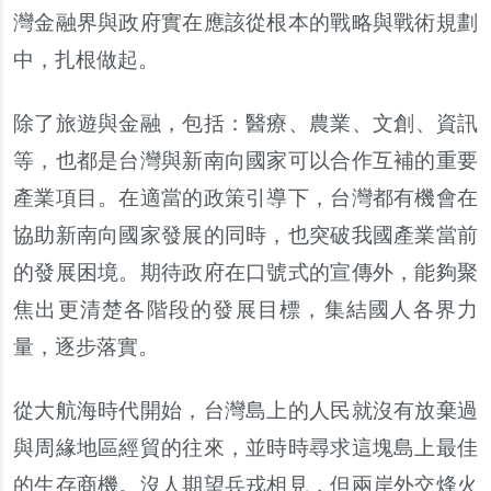
灣金融界與政府實在應該從根本的戰略與戰術規劃
中
，
扎根做起
。
除了旅遊與金融
，
包括
：
醫療
、
農業
、
文創
、
資訊
等
，
也都是台灣與新南向國家可以合作互補的重要
產業項目
。
在適當的政策引導下
，
台灣都有機會在
協助新南向國家發展的同時
，
也突破我國產業當前
的發展困境
。
期待政府在口號式的宣傳外
，
能夠聚
焦出更清楚各階段的發展目標
，
集結國人各界力
量
，
逐步落實
。
從大航海時代開始
，
台灣島上的人民就沒有放棄過
與周緣地區經貿的往來
，
並時時尋求這塊島上最佳
的生存商機
。
沒人期望兵戎相見
，
但兩岸外交烽火