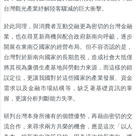
台灣觀光產業紓解陸客驟減的巨大衝擊
。
於此同理
，
與消費者互動交融更為密切的台灣金融
業
，
也在尋覓新商機與配合政府新南向呼籲
，
逐步
開展在東南亞國家的經營布局
。
但不容否認的是
，
台灣對於新南向國家的長期忽視
，
造成社會大抵僅
將其視為廉價生產基地與勞動力來源
，
而這樣的錯
誤定位
，
更讓我國對於這些國家的產業發展
、
資金
需求以及金融市場結構等
，
缺乏著基礎資訊的掌
握
，
更讓分析判斷能力失準
。
研判台灣本身所擁有的個體優勢
，
再藉由密切的交
流合作
，
來尋求兩方共榮的機會
，
應是這次
「
以人