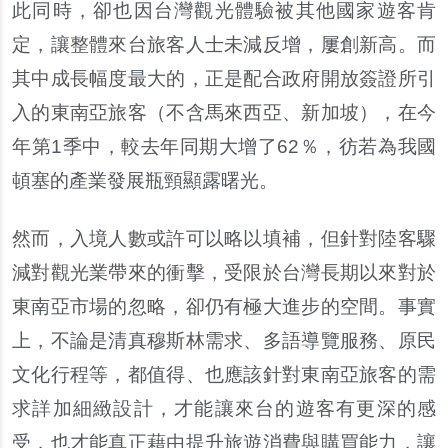
此同時
，
卻也因台灣觀光體驗被其他國家遊客肯
定
，
讓整體來台旅客人士未減反增
，
屢創新高
。
而
其中成長幅度最大的
，
正是配合政府開放簽證所引
入的東南亞旅客
（
不含馬來西亞
、
新加坡
），
在今
年第
1
季中
，
較去年同期大增了
62
％，
彷若為我國
頓塞的產業發展瓶頸顯露曙光
。
然而
，
入境人數或許可以略以填補
，
但針對陸客驟
減對觀光業帶來的衝擊
，
受限於台灣長期以來對於
東南亞市場的忽略
，
卻仍有極大進步的空間
。
事實
上
，
不論是清真穆斯林需求
、
多語導覽服務
、
原民
文化行程等
，
都值得
、
也應該針對東南亞旅客的需
求詳加細緻設計
，
才能讓來台的遊客有更深的感
受
，
也才能真正藉由提升旅遊消費與購買能力
，
讓