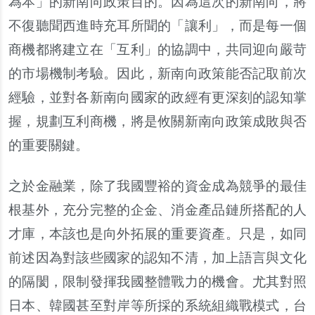
為本
」
的新南向政策目的
。
因為這次的新南向
，
將
不復聽聞西進時充耳所聞的
「
讓利
」，
而是每一個
商機都將建立在
「
互利
」
的協調中
，
共同迎向嚴苛
的市場機制考驗
。
因此
，
新南向政策能否記取前次
經驗
，
並對各新南向國家的政經有更深刻的認知掌
握
，
規劃互利商機
，
將是攸關新南向政策成敗與否
的重要關鍵
。
之於金融業
，
除了我國豐裕的資金成為競爭的最佳
根基外
，
充分完整的企金
、
消金產品鏈所搭配的人
才庫
，
本該也是向外拓展的重要資產
。
只是
，
如同
前述因為對該些國家的認知不清
，
加上語言與文化
的隔閡
，
限制發揮我國整體戰力的機會
。
尤其對照
日本
、
韓國甚至對岸等所採的系統組織戰模式
，
台