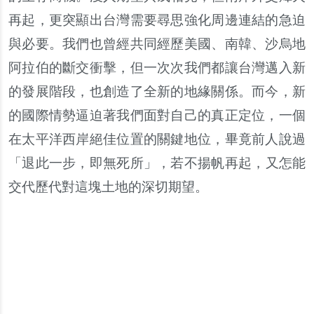
再起
，
更突顯出台灣需要尋思強化周邊連結的急迫
與必要
。
我們也曾經共同經歷美國
、
南韓
、
沙烏地
阿拉伯的斷交衝擊
，
但一次次我們都讓台灣邁入新
的發展階段
，
也創造了全新的地緣關係
。
而今
，
新
的國際情勢逼迫著我們面對自己的真正定位
，
一個
在太平洋西岸絕佳位置的關鍵地位
，
畢竟前人說過
「
退此一步
，
即無死所
」，
若不揚帆再起
，
又怎能
交代歷代對這塊土地的深切期望
。