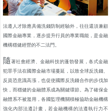
法遵人才除應具備洗錢防制經驗外
，
往往還須兼顧
國際金融專業
，
逐步提升行員的專業職能
，
是金融
機構穩健經營的不二法門
。
隨
著社會經濟
、
金融科技的蓬勃發展
，
各式金融
犯罪手法在國際金融市場蔓延
，
以致全球反洗錢
、
反資恐意識高漲
，
也促使國際反洗錢合作的步伐加
快
，
而穩健的金融體系成為關鍵環節
。
為了確保金
融體系不被濫用
，
各國監理機關積極協助金融機構
強化內部法遵計畫
，
若金融機構的法遵執行力不