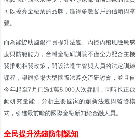
可以擦亮金融業的品牌
，
贏得多數客戶的信賴與掌
聲
。
而為能協助國銀行員提升法遵
、
內控內稽風險敏感
度與防範能力
，
台灣金融研訓院不僅全力配合主機
關推動相關政策
，
開設法遵主管與人員的法定訓練
課程
，
舉辦多場大型國際法遵交流研討會
，
並且自
今年起至
7
月已逾
1
萬
5,000
人次參訓
，
同時也正啟
動研究量能
，
分析主要國家的創新法遵與監管模
式
，
引進最前瞻的國際金融新知給金融人員
。
全民提升洗錢防制認知