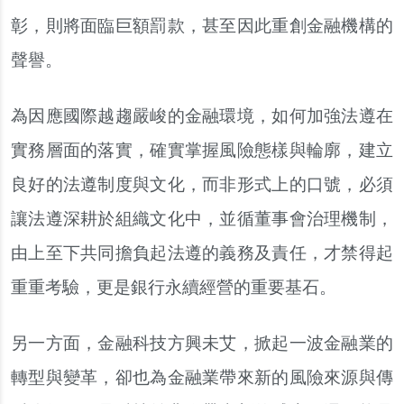
彰
，
則將面臨巨額罰款
，
甚至因此重創金融機構的
聲譽
。
為因應國際越趨嚴峻的金融環境
，
如何加強法遵在
實務層面的落實
，
確實掌握風險態樣與輪廓
，
建立
良好的法遵制度與文化
，
而非形式上的口號
，
必須
讓法遵深耕於組織文化中
，
並循董事會治理機制
，
由上至下共同擔負起法遵的義務及責任
，
才禁得起
重重考驗
，
更是銀行永續經營的重要基石
。
另一方面
，
金融科技方興未艾
，
掀起一波金融業的
轉型與變革
，
卻也為金融業帶來新的風險來源與傳