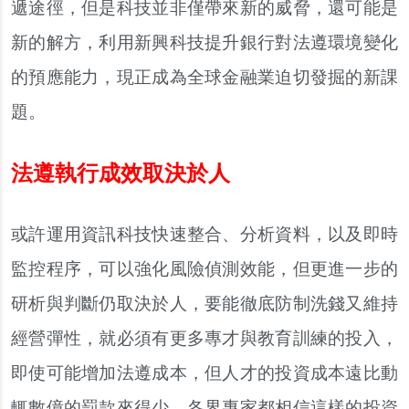
遞途徑
，
但是科技並非僅帶來新的威脅
，
還可能是
新的解方
，
利用新興科技提升銀行對法遵環境變化
的預應能力
，
現正成為全球金融業迫切發掘的新課
題
。
法遵執行成效取決於人
或許運用資訊科技快速整合
、
分析資料
，
以及即時
監控程序
，
可以強化風險偵測效能
，
但更進一步的
研析與判斷仍取決於人
，
要能徹底防制洗錢又維持
經營彈性
，
就必須有更多專才與教育訓練的投入
，
即使可能增加法遵成本
，
但人才的投資成本遠比動
輒數億的罰款來得少
，
各界專家都相信這樣的投資