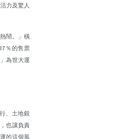
的活力及驚人
熱鬧。」橫
87％的售票
」為世大運
行、土地銀
，也讓負責
運的這個風