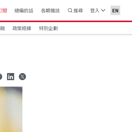
訂閱
總編的話
各期雜誌
搜尋
登入
EN
金融
政策經緯
特別企劃