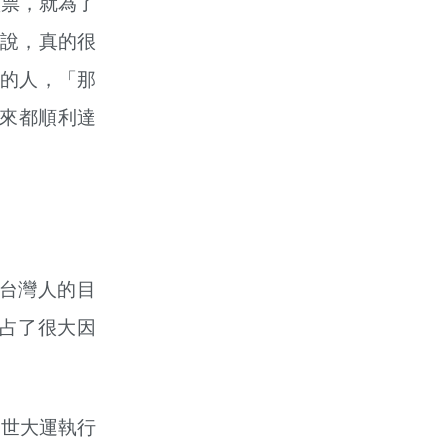
買票，就為了
說，真的很
的人，「那
來都順利達
台灣人的目
占了很大因
個世大運執行