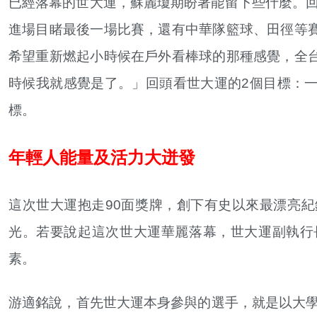
已經落幕的世大運，蘇麗瓊期盼著能留下些什麼。回
進場目睹最後一場比賽，還有中華隊籃球、田徑等
希望重新燃起小時候在戶外看棒球的那種感覺，全
時候我就感覺是了。」回頭看世大運的2個目標：
標。
年輕人能量及活力大迸發
這次世大運抱走90面獎牌，創下有史以來最漂亮
光。若要說起這次世大運華麗落幕，世大運副執行
素。
游適銘說，首先世大運本身參與的選手，就是以大學