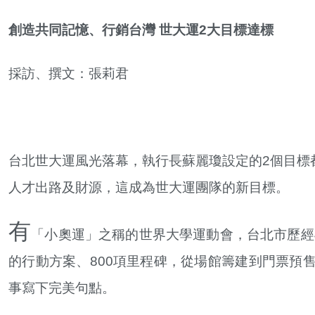
創造共同記憶、行銷台灣 世大運
2
大目標達標
採訪、撰文：張莉君
台北世大運風光落幕，執行長蘇麗瓊設定的2個目標
人才出路及財源，這成為世大運團隊的新目標。
有
「小奧運」之稱的世界大學運動會，台北市歷經4次
的行動方案、800項里程碑，從場館籌建到門票預
事寫下完美句點。