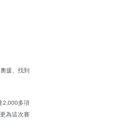
界奧援、找到
,000多項
，更為這次賽