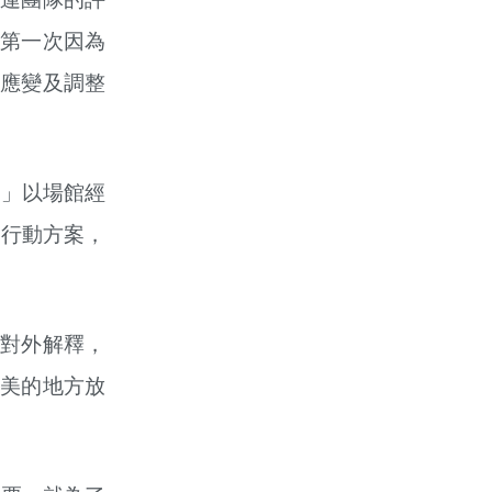
第一次因為
應變及調整
！」以場館經
個行動方案，
對外解釋，
美的地方放