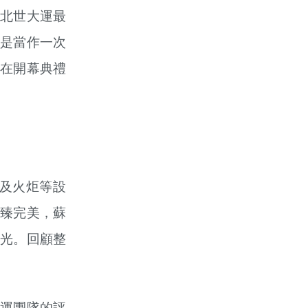
北世大運最
是當作一次
在開幕典禮
及火炬等設
臻完美，蘇
光。回顧整
運團隊的評