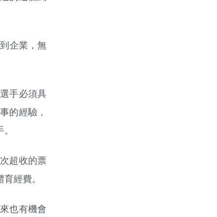
進到企業，無
選手必須具
事的經驗，
手。
次超收的票
體育經費。
來也有機會