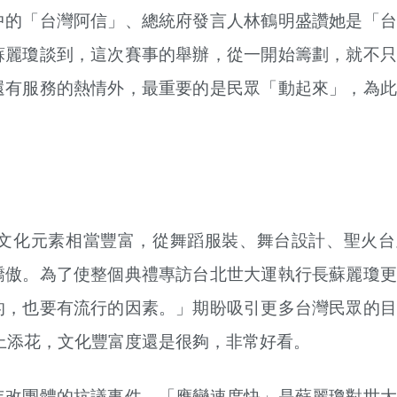
中的「台灣阿信」、總統府發言人林鶴明盛讚她是「台
蘇麗瓊談到，這次賽事的舉辦，從一開始籌劃，就不只
還有服務的熱情外，最重要的是民眾「動起來」，為此
文化元素相當豐富，從舞蹈服裝、舞台設計、聖火台
驕傲。為了使整個典禮專訪台北世大運執行長蘇麗瓊更
的，也要有流行的因素。」期盼吸引更多台灣民眾的目
錦上添花，文化豐富度還是很夠，非常好看。
年改團體的抗議事件。「應變速度快」是蘇麗瓊對世大