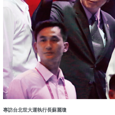
專訪台北世大運執行長蘇麗瓊