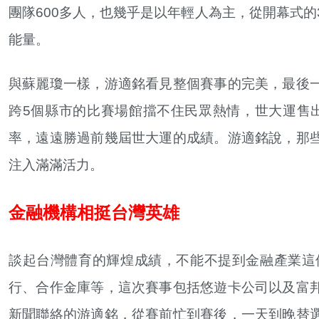
團隊600多人，也幾乎是以年輕人為主，從開幕式的
能量。
與蘇麗瓊一樣，游適銘看見整個賽事的完美，最後
跨5個縣市的比賽場館擋不住民眾熱情，世大運售出
率，遠遠勝過前幾屆世大運的成績。游適銘說，那
注入滿滿活力。
金融機構相挺台灣英雄
談起台灣體育的輝煌成績，不能不提到金融產業這
行、合作金庫等，這次賽事包括悠遊卡公司以及富
新聞聯絡的游適銘，從賽前忙到賽後，一天到晚替