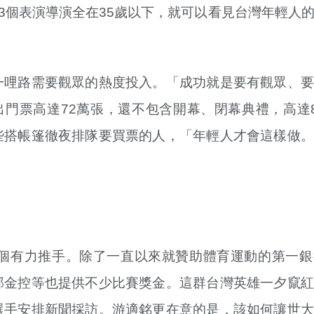
3個表演導演全在35歲以下，就可以看見台灣年輕人
一哩路需要觀眾的熱度投入。「成功就是要有觀眾、要
門票高達72萬張，還不包含開幕、閉幕典禮，高達
些搭帳篷徹夜排隊要買票的人，「年輕人才會這樣做。
個有力推手。除了一直以來就贊助體育運動的第一銀
邦金控等也提供不少比賽獎金。這群台灣英雄一夕竄紅
選手安排新聞採訪。游適銘更在意的是，該如何讓世大