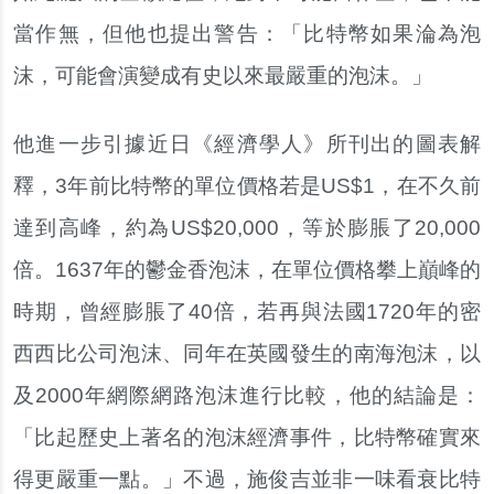
當作無，但他也提出警告：「比特幣如果淪為泡
沫，可能會演變成有史以來最嚴重的泡沫。」
他進一步引據近日《經濟學人》所刊出的圖表解
釋，3年前比特幣的單位價格若是US$1，在不久前
達到高峰，約為US$20,000，等於膨脹了20,000
倍。1637年的鬱金香泡沫，在單位價格攀上巔峰的
時期，曾經膨脹了40倍，若再與法國1720年的密
西西比公司泡沫、同年在英國發生的南海泡沫，以
及2000年網際網路泡沫進行比較，他的結論是：
「比起歷史上著名的泡沫經濟事件，比特幣確實來
得更嚴重一點。」不過，施俊吉並非一味看衰比特