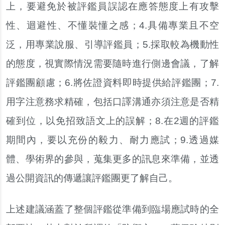
上，要避免於被評鑑員誤認在應答態度上有攻擊
性、迴避性、不懂裝懂之感；4.具備專業且不空
泛，用專業說服、引導評鑑員；5.採取較為機動性
的態度，視實際情況需要隨時進行側邊會議，了解
評鑑團顧慮；6.將佐證資料即時提供給評鑑團；7.
用字注意務求精確，包括口譯溝通亦須注意是否精
確到位，以免招致語文上的誤解；8.在2週的評鑑
期間內，要以充份的毅力、耐力應試；9.透過媒
體、學術界的參與，蒐集更多的訊息來準備，並透
過公開資訊的傳遞讓評鑑團更了解自己。
上述建議涵蓋了整個評鑑從準備到臨場應試時的全