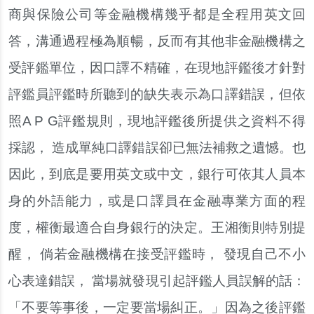
商與保險公司等金融機構幾乎都是全程用英文回
答，溝通過程極為順暢，反而有其他非金融機構之
受評鑑單位，因口譯不精確，在現地評鑑後才針對
評鑑員評鑑時所聽到的缺失表示為口譯錯誤，但依
照A P G評鑑規則，現地評鑑後所提供之資料不得
採認， 造成單純口譯錯誤卻已無法補救之遺憾。也
因此，到底是要用英文或中文，銀行可依其人員本
身的外語能力，或是口譯員在金融專業方面的程
度，權衡最適合自身銀行的決定。王湘衡則特別提
醒， 倘若金融機構在接受評鑑時， 發現自己不小
心表達錯誤， 當場就發現引起評鑑人員誤解的話：
「不要等事後，一定要當場糾正。」因為之後評鑑