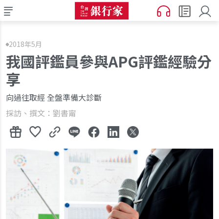
2018年5月
我國評鑑員參與APG評鑑經驗分
享
向過往取經 全盤準備大診斷
採訪、撰文：劉書甯