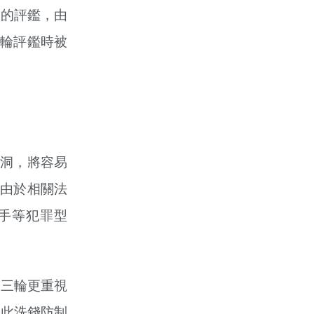
G的評鑑，由
輪評鑑時被
洞，將容易
由於相關法
手等犯罪型
第三輪更重視
因此洗錢防制