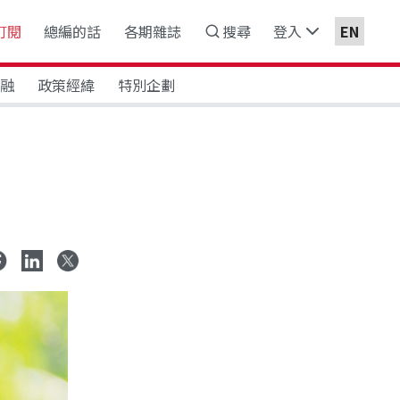
訂閱
總編的話
各期雜誌
搜尋
登入
EN
金融
政策經緯
特別企劃