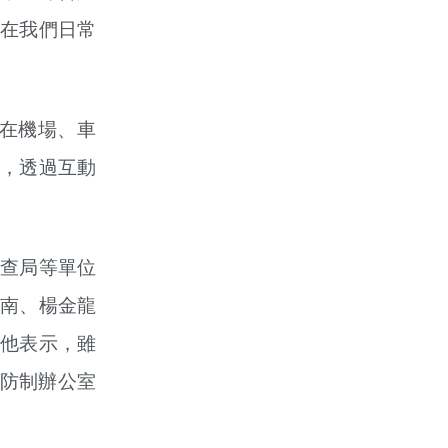
在我們日常
在機場、車
，透過互動
。
查局等單位
南、楊金龍
他表示，雖
錢防制辦公室