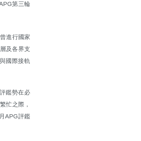
APG第三輪
未曾進行國家
高層及各界支
與國際接軌
評鑑勢在必
繁忙之際，
月APG評鑑