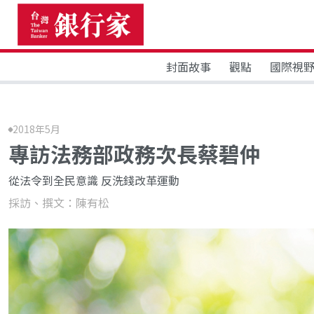
封面故事
觀點
國際視
2018年5月
專訪法務部政務次長蔡碧仲
從法令到全民意識 反洗錢改革運動
採訪、撰文：陳有松