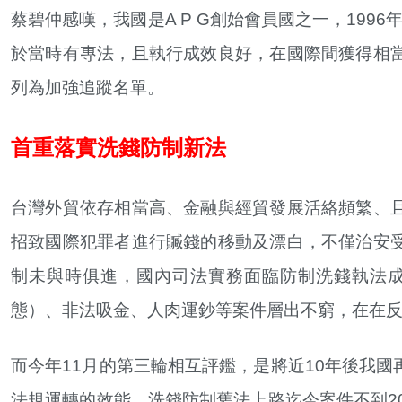
蔡碧仲感嘆，我國是A P G創始會員國之一，199
於當時有專法，且執行成效良好，在國際間獲得相
列為加強追蹤名單。
首重落實洗錢防制新法
台灣外貿依存相當高、金融與經貿發展活絡頻繁、
招致國際犯罪者進行贓錢的移動及漂白，不僅治安
制未與時俱進，國內司法實務面臨防制洗錢執法
態）、非法吸金、人肉運鈔等案件層出不窮，在在
而今年11月的第三輪相互評鑑，是將近10年後我
法規運轉的效能。洗錢防制舊法上路迄今案件不到2