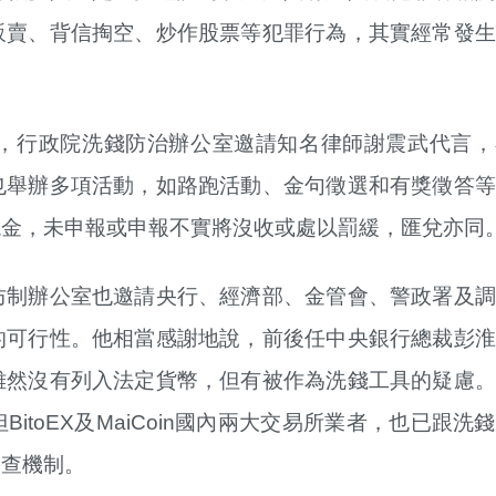
販賣、背信掏空、炒作股票等犯罪行為，其實經常發生
，行政院洗錢防治辦公室邀請知名律師謝震武代言，
也舉辦多項活動，如路跑活動、金句徵選和有獎徵答等
現金，未申報或申報不實將沒收或處以罰緩，匯兌亦同
防制辦公室也邀請央行、經濟部、金管會、警政署及調
的可行性。他相當感謝地說，前後任中央銀行總裁彭淮
雖然沒有列入法定貨幣，但有被作為洗錢工具的疑慮。
toEX及MaiCoin國內兩大交易所業者，也已跟洗
審查機制。