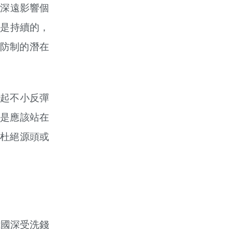
將深遠影響個
鑑是持續的，
錢防制的潛在
起不小反彈
是應該站在
杜絕源頭或
我國深受洗錢