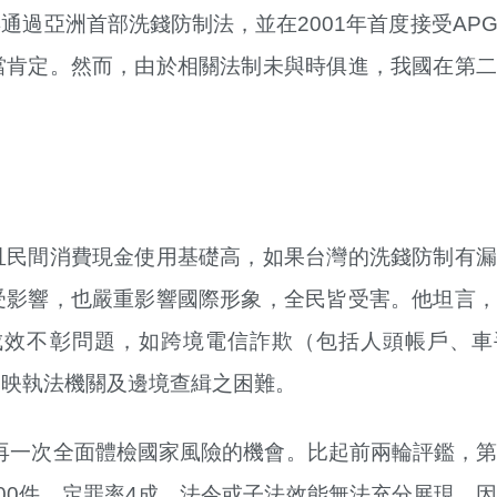
6年通過亞洲首部洗錢防制法，並在2001年首度接受AP
當肯定。然而，由於相關法制未與時俱進，我國在第二
且民間消費現金使用基礎高，如果台灣的洗錢防制有漏
受影響，也嚴重影響國際形象，全民皆受害。他坦言，
成效不彰問題，如跨境電信詐欺（包括人頭帳戶、車
反映執法機關及邊境查緝之困難。
國再一次全面體檢國家風險的機會。比起前兩輪評鑑，
00件，定罪率4成，法令或子法效能無法充分展現，