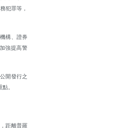
稅務犯罪等，
機構、證券
加強提高警
公開發行之
重點。
，距離普羅