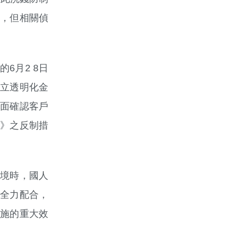
，但相關偵
6月2 8日
立透明化金
面確認客戶
》之反制措
境時，國人
全力配合，
施的重大效