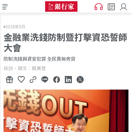
2018年5月
金融業洗錢防制暨打擊資恐誓師
大會
防制洗錢與資安犯罪 全民責無旁貸
採訪、撰文：蔡美萱