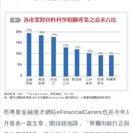
而專業金融徵才網站eFinancialCarrers也在今年1
月發表一篇文章，開頭就強調，「華爾街銀行正與