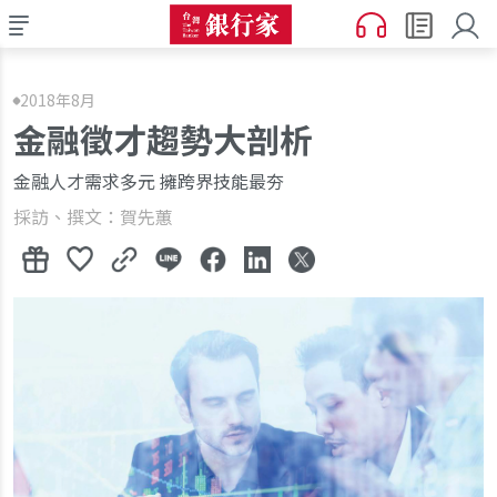
2018年8月
金融徵才趨勢大剖析
金融人才需求多元 擁跨界技能最夯
採訪、撰文：賀先蕙