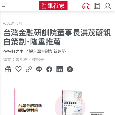
2018年8月
台灣金融研訓院董事長洪茂蔚親
自策劃˙隆重推薦
在指數之中 了解台灣金融創新趨勢
撰文：張凱君、鍾銘泰