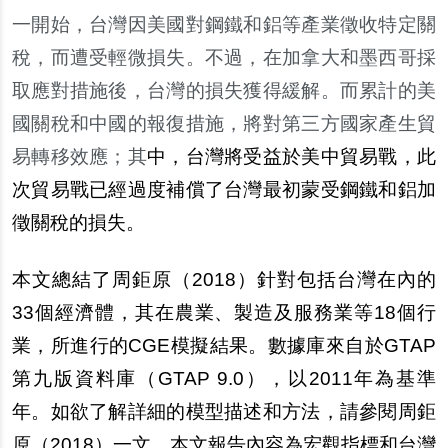
一開始，台灣因美國對鋼鐵和鋁等產業徵收特定關
稅，而遭受輕微損失。不過，在加拿大和墨西哥採
取應對措施後，台灣的損失獲得緩解。而累計的美
國關稅和中國的報復措施，將對第三方國家產生貿
易轉移效應；其
中，台灣將受益於美中貿易戰，此
次貿易戰已經過度補償了台灣最初蒙受鋼鐵和鋁加
徵關稅的損失。
本文總結了周鉅原（
2018
）針對包括台灣在內的
33
個經濟體，其在農業、製造及服務業等
18
個行
業，所進行的
CGE
模擬結果。數據庫來自於
GTAP
第九版資料庫（
GTAP 9.0
），以
2011
年為基準
年。如欲了解詳細的模型描述和方法，請參閱周鉅
原（
2018
）一文。本文報告內容為宏觀指標和台灣