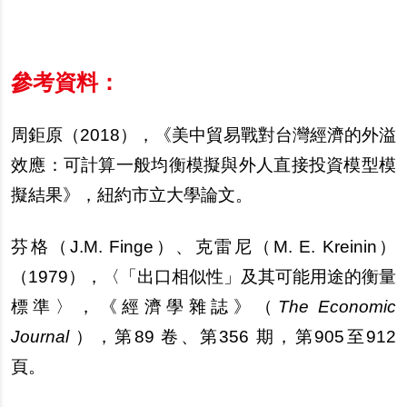
參考資料：
周鉅原（
2018
），《美中貿易戰對台灣經濟的外溢
效應：可計算一般均衡模擬與外人直接投資模型模
擬結果》，紐約市立大學論文。
芬格（
J.M. Finge
）、克雷尼（
M. E. Kreinin
）
（
1979
），〈「出口相似性」及其可能用途的衡量
標準〉，《經濟學雜誌》（
The Economic
Journal
），第
89
卷、第
356
期，第
905
至
912
頁。