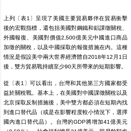
上列〔表
1
〕呈現了美國主要貿易夥伴在貿易衝擊
後的宏觀指標，還包括美國對鋼鐵和鋁課徵關稅、
外國報復、美國對價值
2,500
億美元中國進口商品
加徵的關稅，以及中國採取的報復措施在內。這種
情況是假設美中兩大世界經濟體自
2018
年
12
月
1
日
後，雙方貿易戰持續至少
90
天所帶來的短期影響。
從〔表
1
〕可以看出，台灣和其他第三方國家都受
益於關稅戰。基本上，在美國對中國課徵關稅以及
北京採取反制措施後，美中雙方都必須在短期內找
到進口替代品（或是在影響程度較小情況下，選擇
國內進口替代品）。台灣的
GDP
將增加
41
億美元