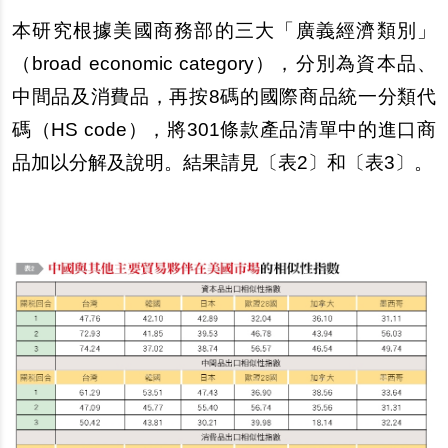
本研究根據美國商務部的三大「廣義經濟類別」
（
broad economic category
），分別為資本品、
中間品及消費品，再按
8
碼的國際商品統一分類代
碼（
HS code
），將
301
條款產品清單中的進口商
品加以分解及說明。結果請見〔表
2
〕和〔表
3
〕。