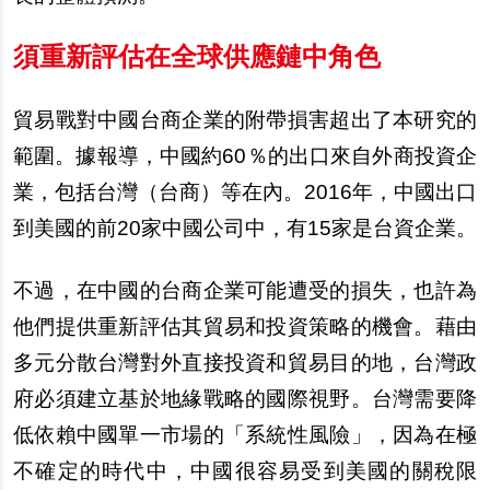
須重新評估在全球供應鏈中角色
貿易戰對中國台商企業的附帶損害超出了本研究的
範圍。據報導，中國約
60
％的出口來自外商投資企
業，包括台灣（台商）等在內。
2016
年，中國出口
到美國的前
20
家中國公司中，有
15
家是台資企業。
不過，在中國的台商企業可能遭受的損失，也許為
他們提供重新評估其貿易和投資策略的機會。藉由
多元分散台灣對外直接投資和貿易目的地，台灣政
府必須建立基於地緣戰略的國際視野。台灣需要降
低依賴中國單一市場的「系統性風險」，因為在極
不確定的時代中，中國很容易受到美國的關稅限