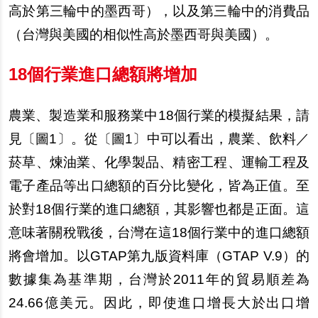
高於第三輪中的墨西哥），以及第三輪中的消費品
（台灣與美國的相似性高於墨西哥與美國）。
18
個行業進口總額將增加
農業、製造業和服務業中
18
個行業的模擬結果，請
見〔圖
1
〕。從〔圖
1
〕中可以看出，農業、飲料／
菸草、煉油業、化學製品、精密工程、運輸工程及
電子產品等出口總額的百分比變化，皆為正值。至
於對
18
個行業的進口總額，其影響也都是正面。這
意味著關稅戰後，台灣在這
18
個行業中的進口總額
將會增加。以
GTAP
第九版資料庫（
GTAP V.9
）的
數據集為基準期，台灣於
2011
年的貿易順差為
24.66
億美元。因此，即使進口增長大於出口增