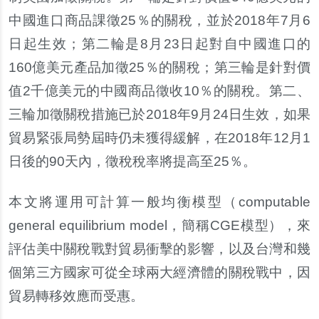
中國進口商品課徵
25
％的關稅，並於
2018
年
7
月
6
日起生效；第二輪是
8
月
23
日起對自中國進口的
160
億美元產品加徵
25
％的關稅；第三輪是針對價
值
2
千億美元的中國商品徵收
10
％的關稅。第二、
三輪加徵關稅措施已於
2018
年
9
月
24
日生效，如果
貿易緊張局勢屆時仍未獲得緩解，在
2018
年
12
月
1
日後的
90
天內，徵稅稅率將提高至
25
％。
本文將運用可計算一般均衡模型（
computable
general equilibrium model
，簡稱
CGE
模型），來
評估美中關稅戰對貿易衝擊的影響，以及台灣和幾
個第三方國家可從全球兩大經濟體的關稅戰中，因
貿易轉移效應而受惠。