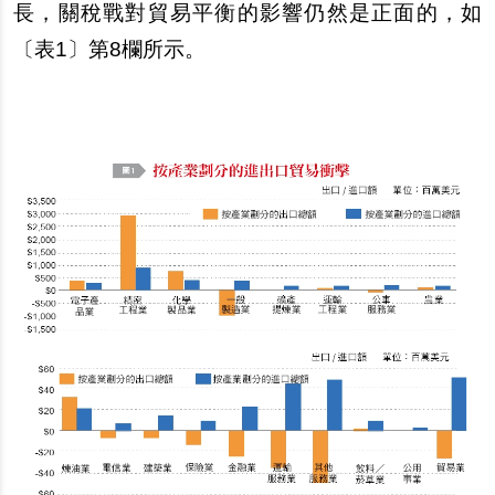
長，關稅戰對貿易平衡的影響仍然是正面的，如
〔表
1
〕第
8
欄所示。