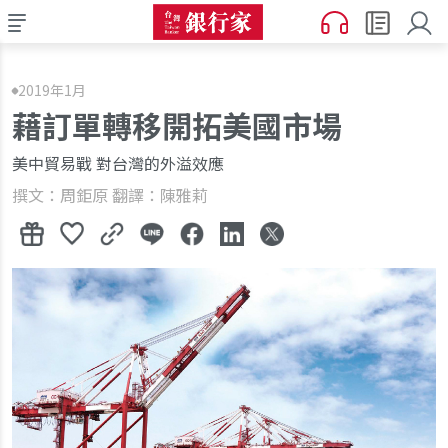
2019年1月
藉訂單轉移開拓美國市場
美中貿易戰 對台灣的外溢效應
撰文：周鉅原 翻譯：陳雅莉