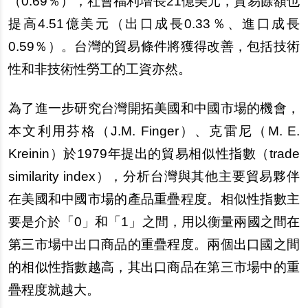
（
0.69
％），社會福利增長
21
億美元，貿易餘額也
提高
4.51
億美元（出口成長
0.33
％、進口成長
0.59
％）。台灣的貿易條件將獲得改善，包括技術
性和非技術性勞工的工資亦然。
為了進一步研究台灣開拓美國和中國市場的機會，
本文利用芬格（
J.M. Finger
）、克雷尼（
M. E.
Kreinin
）於
1979
年提出的貿易相似性指數（
trade
similarity index
），分析台灣與其他主要貿易夥伴
在美國和中國市場的產品重疊程度。相似性指數主
要是介於「
0
」和「
1
」之間，用以衡量兩國之間在
第三市場中出口商品的重疊程度。兩個出口國之間
的相似性指數越高，其出口商品在第三市場中的重
疊程度就越大。