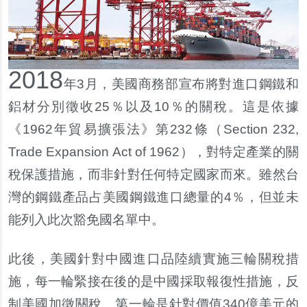
2018
年
3
月，美國商務部宣布將對進口鋼鐵和
鋁材分別徵收
25
％以及
10
％的關稅。這是依據
《
1962
年貿易擴張法》第
232
條（
Section 232,
Trade Expansion Act of 1962
），對特定產業的關
稅保護措施，而非針對任何特定國家而來。雖然台
灣的鋼鐵產品占美國鋼鐵進口總量的
4
％，但並未
能列入此次豁免國名單中。
此後，美國針對中國進口品陸續實施三輪關稅措
施，每一輪緊接在後的是中國採取報復性措施，反
制美國加徵關稅。第一輪是針對價值
340
億美元的