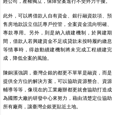
經公司，
產
權獨立，保障全案進行不受外力干擾。
此外，可以將借款人自有資金、銀行融資款項、預
售房地款設立信託專
戶
控管，全案資金流向明確、
專款專用。
另
外，則是納入續建機制，於興建期
間，借款人若興建資金不足或貸款未按時履約
繳
息
等情事時，得
啟
動續建機制將未完成工程續建完
成，降低全案的風險。
陳銅溪強調，臺灣企銀的都更不單單是融資，而是
提供全方位的解決方案，可以協助資源整合、資源
輔導等等，像現在的工業廠
辦
都更就會協助打造成
為國際大廠的研發中心來努力，藉由清楚定位協助
所有廠商，讓臺灣企銀更貼近土地。