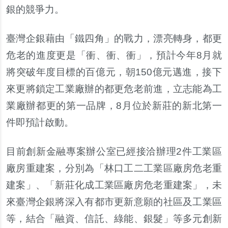
銀的競爭力。
臺灣企銀藉由「鐵四角」的戰力，漂亮轉身，都更
危老的進度更是「衝、衝、衝」，預計今年8月就
將突破年度目標的百億元，朝150億元邁進，接下
來更將鎖定工業廠
辦
的都更危老前進，立志能為工
業廠
辦
都更的第一品牌
，8月位於新莊的新北第一
件即預計
啟
動。
目前創新金融專案
辦
公室已經接洽
辦
理2件工業區
廠房重建案，分別為「林口工二工業區廠房危老重
建案」、「新莊化成工業區廠房危老重建案」，未
來臺灣企銀將深入有都市更新意願的社區及工業區
等，結合「融資、信託、綠能、銀髮」等多元創新