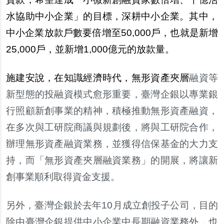
水協助中小企業」的目標，深耕中小企業。其中，
中小企業放款
戶
數要倍增至50,000
戶
，也就是新增
25,000
戶
，並新增1,000億元的放款量。
施建安
說
，在知識經濟時代，無形資
產
夾層
融資等
新型態的投融資模式愈形重要，臺灣企銀以專業銀
行照顧新創事業的精神，積極推動無形資
產
融資
，
在多次與工研院商議與規劃後，將與工研院合作，
辦
理無形資
產
融資業務，並獲得信保基金的大力支
持，而「無形資
產
夾層融資業務」的開展，將讓新
創事業順利取得資金支援。
另
外，臺灣企銀於去年10月成立創投子公司，目的
除由臺灣企銀提供中小企業中長期融資業務外，也