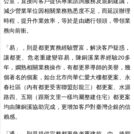
公室，直接向客
戶
提供專業諮詢服務及規劃建議，
減少營業單位因相關業務熟悉度不足，而延誤
辦
理
時程，提升作業效率，等於是由總行領頭，帶領業
務向前衝。
「易」，則是都更實務經驗豐富，解決客
戶
疑惑，
讓都更、危老重建變容易，陳銅溪業界經驗20多
年，嫻熟相關業務操作，有都更界導師的美譽，幾
個著名的個案，如台北市尚華仁愛大樓都更案、永
春社區（
內
有都更受害聯盟彭龍三）都更案、水源
路四、五期（跟斯文里一樣均屬整建住宅）都更案
均由陳銅溪協助完成，更增加客
戶
對臺灣企銀的信
賴感。
「通」，則是提供完整都更危老重建前、中、後期