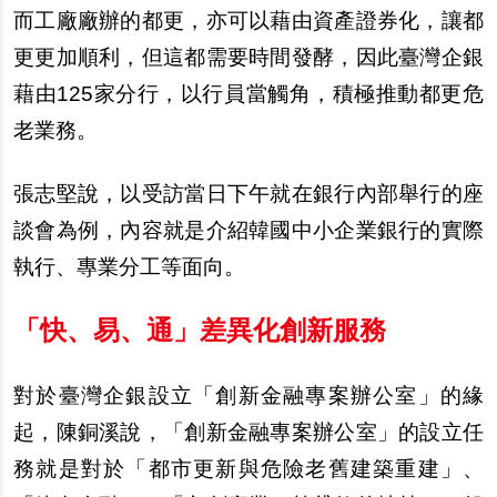
而
工廠廠
辦
的都更，亦可以藉由資
產
證券化，讓都
更更加順利，但這都需要時間發酵，因此臺灣企銀
藉由125家分行，以行員當觸角，積極推動都更危
老業務。
張志堅
說
，以受訪當日下午就在銀行
內
部舉行的座
談會為例，
內
容就是介紹韓國中小企業銀行的實際
執行、專業分工等面向。
「快、易、通」差異化創新服務
對於臺灣企銀設立「創新金融專案
辦
公室」的
緣
起，陳銅溪
說
，「創新金融專案
辦
公室」的設立任
務就是對於「都市更新與危險老舊建築重建」、