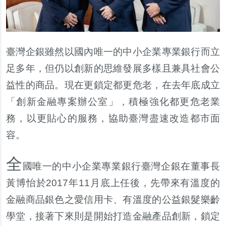
臺灣企銀雖然以國
內
唯一的中小企業專業銀行而立
足多年，但仍以創新的思維發展多樣且兼具社會公
益性的商品。現在更鎖定都更危老，在去年底成立
「創新金融專案
辦
公室」，積極強化都更危老業
務，以更貼心的服務，協助臺灣盡速改造都市面
容。
全
國唯一的中小企業專業銀行臺灣企銀在董事長
黃
博怡於2017年11月底上任後，先帶來有
溫
度的
金融商品銀色之愛信用
卡
、有
溫
度的公益銀髮樂齡
學堂，接著下來則是
開始打造金融
產
品創新，鎖定