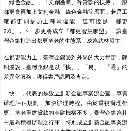
「綠色金融」、「文創
產
業」等貸款的扶持，
一般
都更會再加上文創金融、綠色金融等層面，若是工
廠都更則是加上種電儲能，這可
說
是「都更
2.0」，下一
步
更將成立「都更智慧聯盟」，讓臺
灣企銀打造出都更危老的生態系，成為武林盟主。
在都更能力上，臺灣企銀受到外界的大力肯定，陳
銅溪
說
，臺灣企銀是以「快」、「易」、「通」的
差異化服務，獲得客
戶
認同及肯定。
「快」，代表的是設立創新金融專案
辦
公室，專責
辦
理評估規劃，加快
辦
理時程。由於重視
辦
理都
更、危老重建貸款的金融機構不多，臺灣企銀為其
中最為積極
辦
理之行庫，特別成立創新金融專案
辦