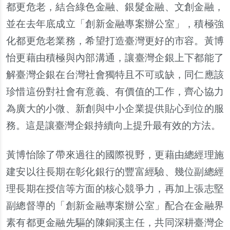
都更危老，結合綠色金融、銀髮金融、文創金融，
並在去年底成立「創新金融專案
辦
公室」，積極強
化都更危老業務，希望打造臺灣更好的市容。
黃
博
怡更藉由積極與
內
部溝通，讓臺灣企銀上下都能了
解臺灣企銀在台灣社會獨特且不可或缺，同仁應該
珍惜這
份
對社會有意義、有價
值
的工作，齊心協力
為廣大的小微、新創與中小企業提供貼心到位的服
務。這是讓臺灣企銀持續向上提升最有效的方法。
黃
博怡除了帶來過往的國際視野，更藉由總經理施
建安以往長期在彰化銀行的豐富經驗、幾位副總經
理長期在授信等方面的核心競爭力，再加上張志堅
副總督導的「創新金融專案
辦
公室」配合在金融界
素有都更金融先驅的陳銅溪主任，共同深耕臺灣企