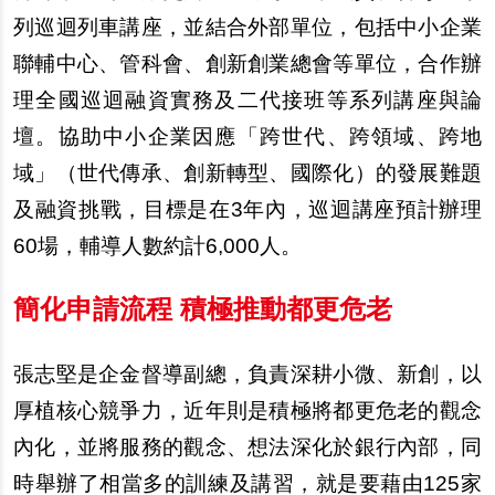
列巡迴列車講座，並結合外部單位，包括中小企業
聯輔中心、管科會、創新創業總會等單位，合作
辦
理全國巡迴融資實務及二代接班等系列講座與論
壇。協助中小企業因應「跨世代、跨領域、跨地
域」（世代傳承、創新轉型、國際化）的發展難題
及融資挑戰，目標是在3年
內
，巡迴講座預計
辦
理
60場，輔導人數約計6,000人。
簡化申請流程 積極推動都更危老
張志堅是企金督導副總，負責深耕小微、新創，以
厚植核心競爭力，近年則是積極將都更危老的觀念
內
化，並將服務的觀念、想法深化於銀行
內
部，同
時舉
辦
了相當多的訓練及講習，就是要藉由125家