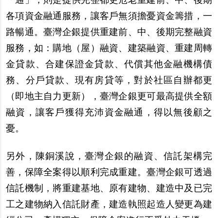
各項資金融通服務，讓客
戶
無須擔憂資金籌措，一
路暢通。臺灣企銀提供重建前、中、後期完整融資
服務，如：購地（屋）融資、建築融資、重建周轉
金貸款、合建保證金貸款、代償其他金融機構債
務、分
戶
貸款、現有房貸等，對於社區自
辦
都更
（即地主自力更新），臺灣企銀更可最高提供全額
融資，讓客
戶
獲得充沛資金融通，得以無後顧之
憂。
另
外，陳銅溪
說
，臺灣企銀的融資、信託架構完
善，保障全案得以順利完成重建。臺灣企銀可透過
信託機制，將重建基地、原有建物、建造中及已完
工之建物納入信託財
產
，建造執照起造人變更為建