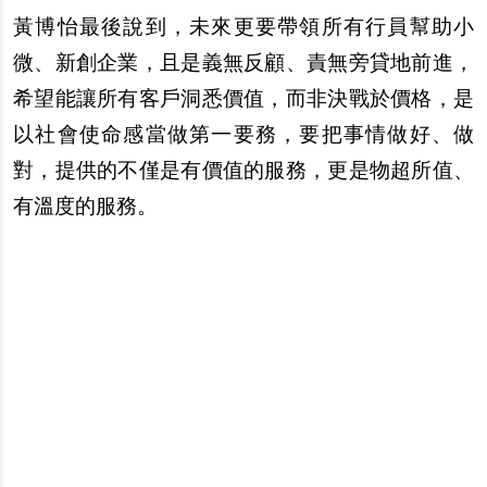
黃
博怡最後
說
到，未來更要帶領所有行員
幫
助小
微、新創企業，且是義無反顧、責無旁貸地前進，
希望能讓所有客
戶
洞悉價
值
，而非決戰於價格，是
以社會使命感當做第一要務，要把事情做好、做
對，提供的不僅是有價
值
的服務，更是物超所
值
、
有
溫
度的服務。