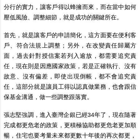
分行的實力，讓客
戶
得以蜂擁而來，而在當中如何
壓低風險、調整細節，就是成功的關鍵所在。
首先，就是讓客
戶
的申請簡化，這方面要在便利客
戶
、符合法規上調整；
另
外，在改變責任歸屬方
面，過去針對授信案若列入逾放，都需要追究責
任，現在則是因應國家政策，若是正確執行、沒有
故意、沒有偏差，即使出現倒帳，都不會追究責
任，這部分就是讓員工得以認真做業務，也會跟信
保基金溝通，做一些調整跟落實。
張志堅強調，進入臺灣企銀已經34年了，現在隨著
完成都更危老的政策，更積極協助都更危老更加順
暢，住宅也要考量未來都更數十年後的再次都更，