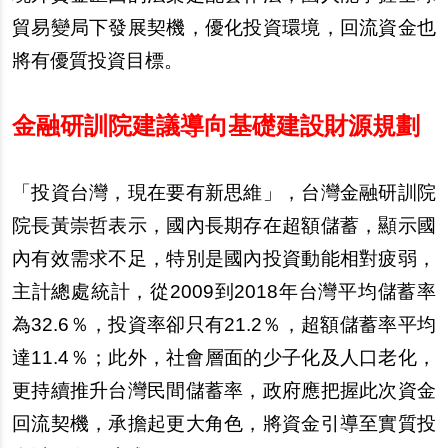
貿易變局下發展契機，優化投資環境，回流資金也
將有優質投資目標。
金融研訓院建議導向基礎建設財源規劃
「投資台灣，現在要有新思維」，台灣金融研訓院
院長黃崇哲表示，國內長期存在超額儲蓄，顯示國
內有效需求不足，特別是國內投資動能相對疲弱，
主計總處統計，從2009到2018年台灣平均儲蓄率
為32.6％，投資率卻只有21.2％，超額儲蓄率平均
達11.4％；此外，社會層面的少子化及人口老化，
更持續推升台灣民間儲蓄率，政府應把握此次資金
回流契機，承擔起更大角色，將資金引導至實質投