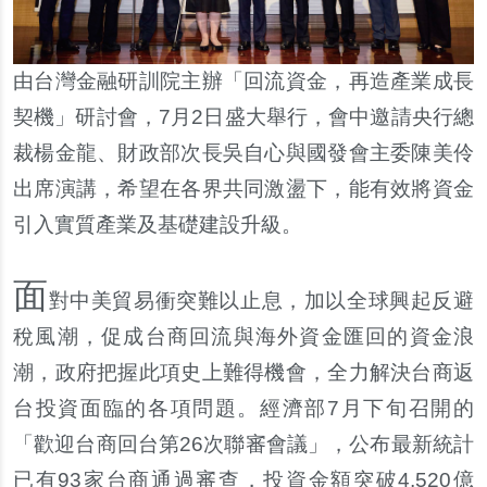
由台灣金融研訓院主辦「回流資金，再造產業成長
契機」研討會，7月2日盛大舉行，會中邀請央行總
裁楊金龍、財政部次長吳自心與國發會主委陳美伶
出席演講，希望在各界共同激盪下，能有效將資金
引入實質產業及基礎建設升級。
面
對中美貿易衝突難以止息，加以全球興起反避
稅風潮，促成台商回流與海外資金匯回的資金浪
潮，政府把握此項史上難得機會，全力解決台商返
台投資面臨的各項問題。經濟部7月下旬召開的
「歡迎台商回台第26次聯審會議」，公布最新統計
已有93家台商通過審查，投資金額突破4,520億