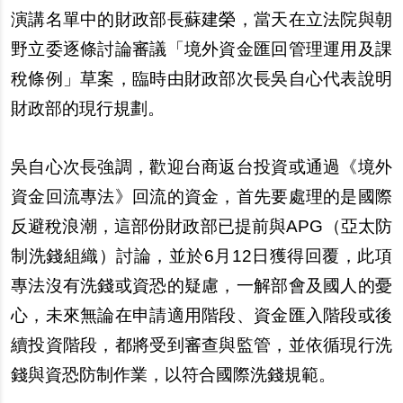
演講名單中的財政部長蘇建榮，當天在立法院與朝
野立委逐條討論審議「境外資金匯回管理運用及課
稅條例」草案，臨時由財政部次長吳自心代表說明
財政部的現行規劃。
吳自心次長強調，歡迎台商返台投資或通過《境外
資金回流專法》回流的資金，首先要處理的是國際
反避稅浪潮，這部份財政部已提前與APG（亞太防
制洗錢組織）討論，並於6月12日獲得回覆，此項
專法沒有洗錢或資恐的疑慮，一解部會及國人的憂
心，未來無論在申請適用階段、資金匯入階段或後
續投資階段，都將受到審查與監管，並依循現行洗
錢與資恐防制作業，以符合國際洗錢規範。